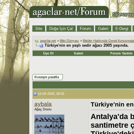
Site
Doğa İçin Çal
Forum
Galeri
E-Dergi
agaclar.net
>
Bitki Dünyası
>
Bitkiler Hakkında Genel Konuşmala
Türkiye'nin en yaşlı sedir ağacı 2005 yaşında.
Üye Ol
Galeri
Forum Yardım
16-09-2005, 08:05
aybala
Türkiye'nin en
Ağaç Dostu
Antalya'da 
santimetre ç
Türkiye'deki