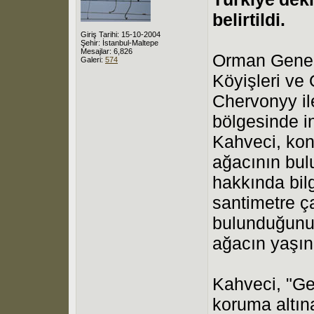
belirtildi.
Giriş Tarihi: 15-10-2004
Şehir: İstanbul-Maltepe
Mesajlar: 6,826
Orman Genel
Galeri:
574
Köyişleri ve
Chervonyy ile
bölgesinde i
Kahveci, kon
ağacının bul
hakkında bil
santimetre ç
bulunduğunu
ağacın yaşını
Kahveci, "G
koruma altına