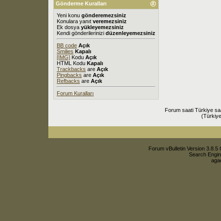
Gönderme Kuralları
Yeni konu
gönderemezsiniz
Konulara yanıt
veremezsiniz
Ek dosya
yükleyemezsiniz
Kendi gönderilerinizi
düzenleyemezsiniz
BB code
Açık
Smilies
Kapalı
[IMG]
Kodu
Açık
HTML Kodu
Kapalı
Trackbacks
are
Açık
Pingbacks
are
Açık
Refbacks
are
Açık
Forum Kuralları
Forum saati Türkiye sa
(Türkiye
Forum vBulletin Version 3.8.5 
Search Engin
agac