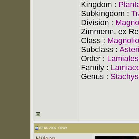
Kingdom :
Plant
Subkingdom :
Tr
Division :
Magno
Zimmerm. ex Re
Class :
Magnolio
Subclass :
Aster
Order :
Lamiales
Family :
Lamiac
Genus :
Stachys
07-06-2007, 00:09
Müjgan