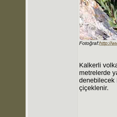
Fotoğraf:
http://
Kalkerli vol
metrelerde ya
denebilecek b
çiçeklenir.