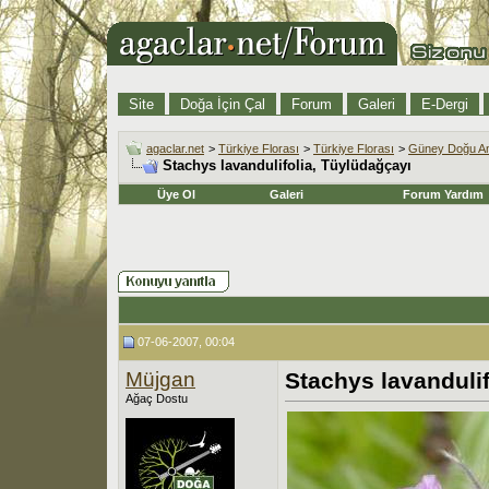
Site
Doğa İçin Çal
Forum
Galeri
E-Dergi
agaclar.net
>
Türkiye Florası
>
Türkiye Florası
>
Güney Doğu An
Stachys lavandulifolia, Tüylüdağçayı
Üye Ol
Galeri
Forum Yardım
07-06-2007, 00:04
Müjgan
Stachys lavandulif
Ağaç Dostu