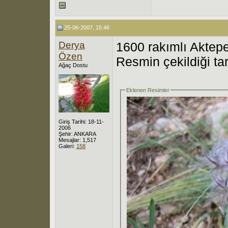
25-06-2007, 15:46
Derya
1600 rakımlı Aktepe
Özen
Resmin çekildiği ta
Ağaç Dostu
Eklenen Resimler
Giriş Tarihi: 18-11-
2006
Şehir: ANKARA
Mesajlar: 1,517
Galeri:
158