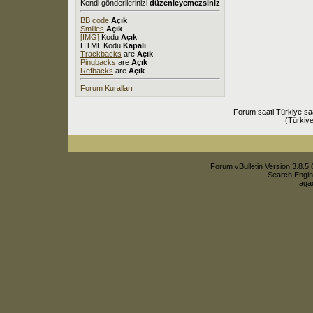
Kendi gönderilerinizi
düzenleyemezsiniz
BB code
Açık
Smilies
Açık
[IMG]
Kodu
Açık
HTML Kodu
Kapalı
Trackbacks
are
Açık
Pingbacks
are
Açık
Refbacks
are
Açık
Forum Kuralları
Forum saati Türkiye sa
(Türkiye
Forum vBulletin Version 3.8.5 
Search Engin
agac