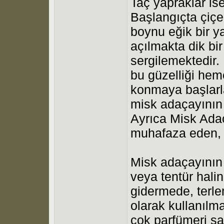
Taç yapraklar ise
Başlangıçta çiçe
boynu eğik bir y
açılmakta dik bi
sergilemektedir.
bu güzelliği hem
konmaya başlarla
misk adaçayının 
Ayrıca Misk Adaç
muhafaza eden, t
Misk adaçayının ç
veya tentür halin
gidermede, terle
olarak kullanılm
çok parfümeri sa