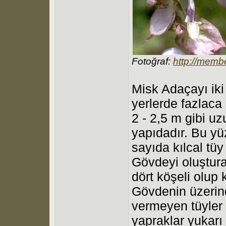
Fotoğraf:
http://memb
Misk Adaçayı iki y
yerlerde fazlaca
2 - 2,5 m gibi u
yapıdadır. Bu yü
sayıda kılcal tüy
Gövdeyi oluştura
dört köşeli olup
Gövdenin üzerin
vermeyen tüyler
yapraklar yukarı