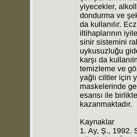
yiyecekler, alkol
dondurma ve şek
da kullanılır. Ecz
iltihaplarının iy
sinir sistemini r
uykusuzluğu gid
karşı da kullanıl
temizleme ve gö
yağlı ciltler içi
maskelerinde gen
esansı ile birlikt
kazanmaktadır.
Kaynaklar
1. Ay, Ş., 1992.