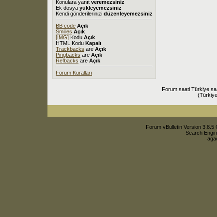
Konulara yanıt
veremezsiniz
Ek dosya
yükleyemezsiniz
Kendi gönderilerinizi
düzenleyemezsiniz
BB code
Açık
Smilies
Açık
[IMG]
Kodu
Açık
HTML Kodu
Kapalı
Trackbacks
are
Açık
Pingbacks
are
Açık
Refbacks
are
Açık
Forum Kuralları
Forum saati Türkiye sa
(Türkiye
Forum vBulletin Version 3.8.5 
Search Engin
agac