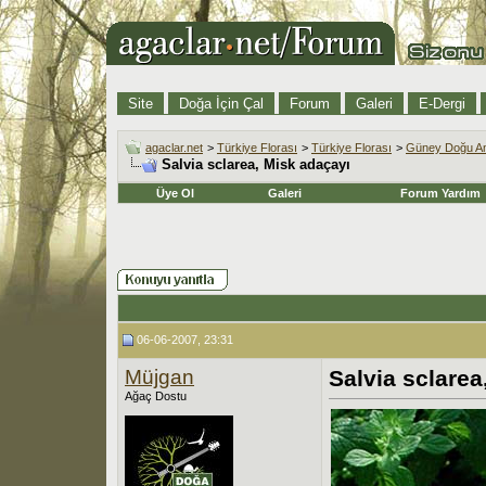
Site
Doğa İçin Çal
Forum
Galeri
E-Dergi
agaclar.net
>
Türkiye Florası
>
Türkiye Florası
>
Güney Doğu An
Salvia sclarea, Misk adaçayı
Üye Ol
Galeri
Forum Yardım
06-06-2007, 23:31
Müjgan
Salvia sclarea
Ağaç Dostu