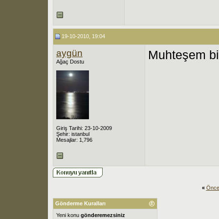
19-10-2010, 19:04
aygün
Muhteşem bir
Ağaç Dostu
Giriş Tarihi: 23-10-2009
Şehir: istanbul
Mesajlar: 1,796
«
Önce
Gönderme Kuralları
Yeni konu
gönderemezsiniz