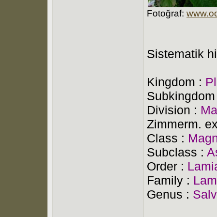
Fotoğraf:
www.od
Sistematik hi
Kingdom :
P
Subkingdom
Division :
Ma
Zimmerm. ex
Class :
Magn
Subclass :
A
Order :
Lami
Family :
Lam
Genus :
Salv