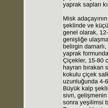
yaprak sapları k
Misk adaçayının i
şeklinde ve küçük
genel olarak, 1
genişliğe ulaşma
belirgin damarlı, 
yaprak formunda e
Çiçekler, 15-80 
hayran bırakan s
kokulu çiçek sa
uzunluğunda 4-6
Büyük kalp şekli
sivri, gelişmeni
sonra yeşilimsi 