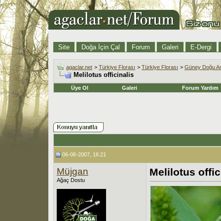
Site
Doğa İçin Çal
Forum
Galeri
E-Dergi
agaclar.net
>
Türkiye Florası
>
Türkiye Florası
>
Güney Doğu An
Melilotus officinalis
Üye Ol
Galeri
Forum Yardım
06-06-2007, 16:21
Müjgan
Melilotus offic
Ağaç Dostu