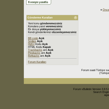
«
Önce
Gönderme Kuralları
Yeni konu
gönderemezsiniz
Konulara yanıt
veremezsiniz
Ek dosya
yükleyemezsiniz
Kendi gönderilerinizi
düzenleyemezsiniz
BB code
Açık
Smilies
Açık
[IMG]
Kodu
Açık
HTML Kodu
Kapalı
Trackbacks
are
Açık
Pingbacks
are
Açık
Refbacks
are
Açık
Forum Kuralları
Forum saati Türkiye sa
(Türkiye
Forum vBulletin Version 3.8.5 
Search Engin
agac