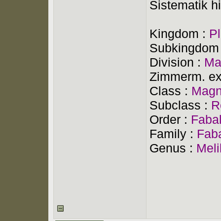
Sistematik hi
Kingdom :
P
Subkingdom
Division :
Ma
Zimmerm. ex
Class :
Magn
Subclass :
R
Order :
Faba
Family :
Fab
Genus :
Meli