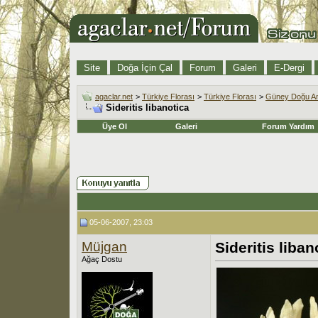
Site
Doğa İçin Çal
Forum
Galeri
E-Dergi
agaclar.net
>
Türkiye Florası
>
Türkiye Florası
>
Güney Doğu An
Sideritis libanotica
Üye Ol
Galeri
Forum Yardım
05-06-2007, 23:03
Müjgan
Sideritis liban
Ağaç Dostu