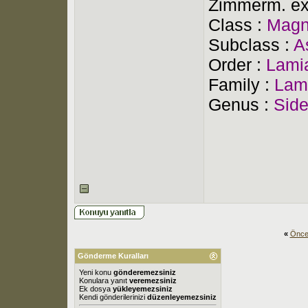
Zimmerm. ex
Class :
Magn
Subclass :
A
Order :
Lami
Family :
Lam
Genus :
Side
«
Önce
Gönderme Kuralları
Yeni konu
gönderemezsiniz
Konulara yanıt
veremezsiniz
Ek dosya
yükleyemezsiniz
Kendi gönderilerinizi
düzenleyemezsiniz