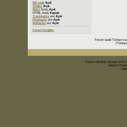
BB code
Açık
Smilies
Açık
[IMG]
Kodu
Açık
HTML Kodu
Kapalı
Trackbacks
are
Açık
Pingbacks
are
Açık
Refbacks
are
Açık
Forum Kuralları
Forum saati Türkiye sa
(Türkiye
Forum vBulletin Version 3.8.5 
Search Engin
agac