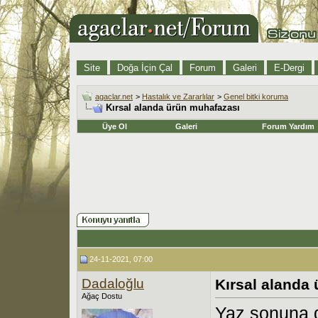
Site
Doğa İçin Çal
Forum
Galeri
E-Dergi
agaclar.net
>
Hastalık ve Zararlılar
>
Genel bitki koruma
Kırsal alanda ürün muhafazası
Üye Ol
Galeri
Forum Yardım
24-11-2021, 07:00
Dadaloğlu
Kırsal alanda
Ağaç Dostu
Yaz sonuna d