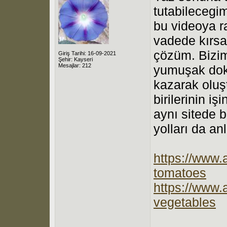
tutabilecegi
bu videoya r
vadede kırsal
çözüm. Bizi
Giriş Tarihi: 16-09-2021
Şehir: Kayseri
Mesajlar: 212
yumuşak dokul
kazarak oluşt
birilerinin i
aynı sitede b
yolları da anl
https://www.
tomatoes
https://www.
vegetables