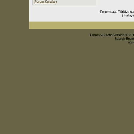
Forum Kuralları
Forum saati Türkiye sa
(Türkiye
Forum vBulletin Version 3.8.5 
Search Engin
agac