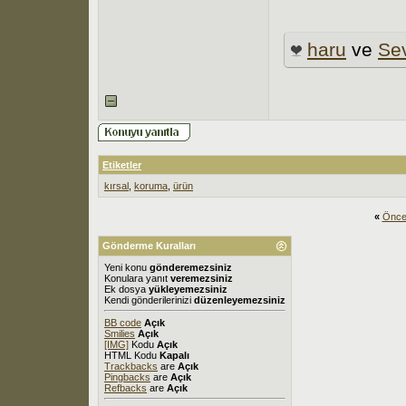
haru
ve
Se
Etiketler
kırsal
,
koruma
,
ürün
«
Önce
Gönderme Kuralları
Yeni konu
gönderemezsiniz
Konulara yanıt
veremezsiniz
Ek dosya
yükleyemezsiniz
Kendi gönderilerinizi
düzenleyemezsiniz
BB code
Açık
Smilies
Açık
[IMG]
Kodu
Açık
HTML Kodu
Kapalı
Trackbacks
are
Açık
Pingbacks
are
Açık
Refbacks
are
Açık