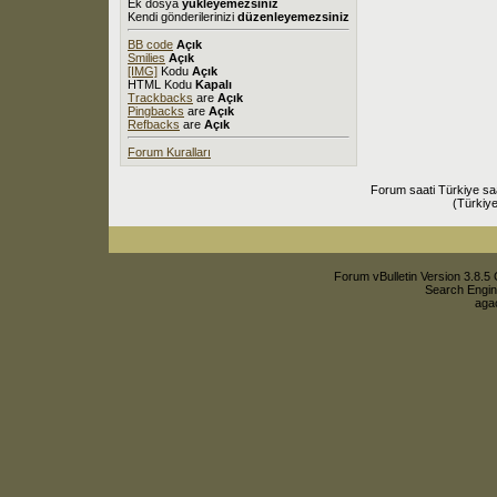
Ek dosya
yükleyemezsiniz
Kendi gönderilerinizi
düzenleyemezsiniz
BB code
Açık
Smilies
Açık
[IMG]
Kodu
Açık
HTML Kodu
Kapalı
Trackbacks
are
Açık
Pingbacks
are
Açık
Refbacks
are
Açık
Forum Kuralları
Forum saati Türkiye sa
(Türkiye
Forum vBulletin Version 3.8.5 
Search Engin
agac