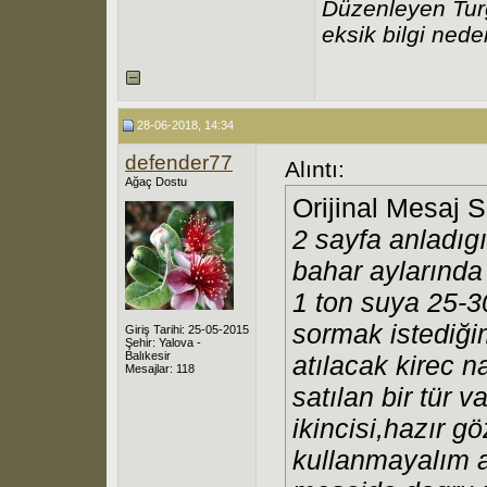
Düzenleyen Tur
eksik bilgi neden
28-06-2018, 14:34
defender77
Alıntı:
Ağaç Dostu
Orijinal Mesaj 
2 sayfa anladıg
bahar aylarında
1 ton suya 25-30 
sormak istediği
Giriş Tarihi: 25-05-2015
Şehir: Yalova -
Balıkesir
atılacak kirec n
Mesajlar: 118
satılan bir tür 
ikincisi,hazır gö
kullanmayalım a