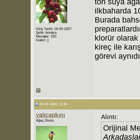
ton suya ağa
ilkbaharda 10-
Burada bahse
preparatlardı
Giriş Tarihi: 19-05-2007
Şehir: Antalya
klorür olarak
Mesajlar: 320
Galeri:
4
kireç ile kar
görevi aynıdı
20-05-2009, 10:36
yalıçapkını
Alıntı:
Ağaç Dostu
Orijinal M
Arkadasla