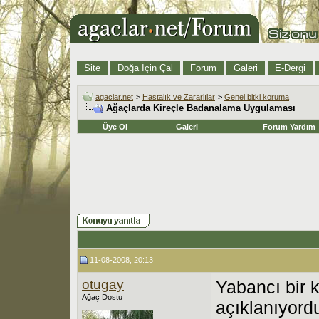
Site
Doğa İçin Çal
Forum
Galeri
E-Dergi
agaclar.net
>
Hastalık ve Zararlılar
>
Genel bitki koruma
Ağaçlarda Kireçle Badanalama Uygulaması
Üye Ol
Galeri
Forum Yardım
11-08-2008, 20:13
otugay
Yabancı bir k
Ağaç Dostu
açıklanıyord