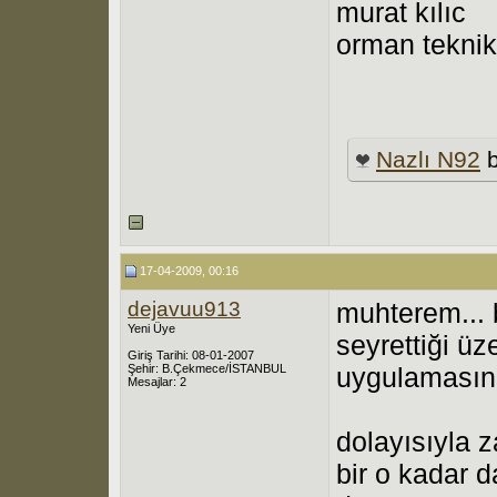
murat kılıc
orman tekni
Nazlı N92
b
17-04-2009, 00:16
dejavuu913
muhterem... b
Yeni Üye
seyrettiği ü
Giriş Tarihi: 08-01-2007
Şehir: B.Çekmece/İSTANBUL
uygulamasını 
Mesajlar: 2
dolayısıyla z
bir o kadar 