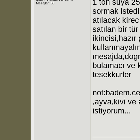
1 ton suya 25-
Mesajlar: 36
sormak istedi
atılacak kirec
satılan bir tü
ikincisi,hazır
kullanmayalı
mesajda,dogr
bulamacı ve ki
tesekkurler
not:badem,cev
,ayva,kivi v
istiyorum...