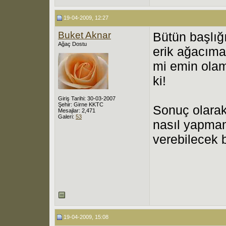
19-04-2009, 12:27
Buket Aknar
Bütün başlığı
Ağaç Dostu
erik ağacıma
mi emin olam
ki!
Giriş Tarihi: 30-03-2007
Şehir: Girne KKTC
Sonuç olara
Mesajlar: 2,471
Galeri:
53
nasıl yapmam
verebilecek 
19-04-2009, 15:08