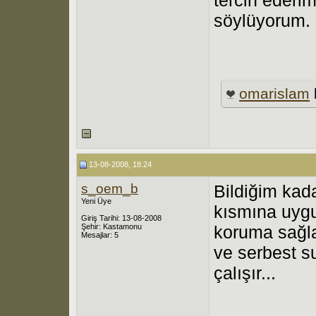
söylüyorum.
omarislam
13-08-2008, 18:24
s_oem_b
Bildiğim kad
Yeni Üye
kısmına uygu
Giriş Tarihi: 13-08-2008
Şehir: Kastamonu
koruma sağla
Mesajlar: 5
ve serbest s
çalışır...