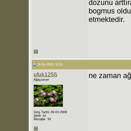
dozunu arttıra
bogmus oldun
etmektedir.
19-04-2009, 10:31
ufuk1255
ne zaman ağa
Ağaçsever
Giriş Tarihi: 09-03-2009
Şehir: ist
Mesajlar: 34