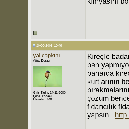
kimyasını bo
20-05-2009, 10:46
yalıçapkını
Kireçle badan
Ağaç Dostu
ben yapmıyor
baharda kireç
kurtlarının b
bırakmalarını
Giriş Tarihi: 24-11-2008
Şehir: kocaeli
çözüm bence
Mesajlar: 149
fidancılık fi
yapsın...
http