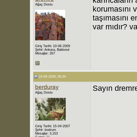
Ağaç Dostu
korumasını v
taşımasını e
var mıdır? va
Giriş Tarihi: 10-06-2009
Şehir: Ankara, Balıkesir
Mesajlar: 267
19-08-2009, 09:34
berduray
Sayın dremr
Ağaç Dostu
Giriş Tarihi: 15-04-2007
Şehir: bodrum
Mesajlar: 3,153
Galeri:
72