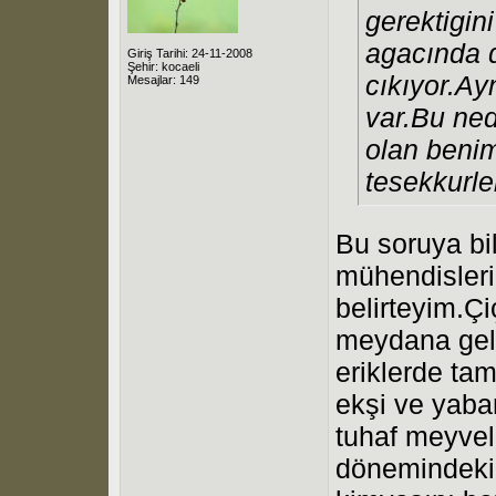
gerektigi
agacında 
Giriş Tarihi: 24-11-2008
Şehir: kocaeli
cıkıyor.A
Mesajlar: 149
var.Bu nedi
olan benim
tesekkurle
Bu soruya bi
mühendisleri
belirteyim.Ç
meydana gele
eriklerde ta
ekşi ve yaba
tuhaf meyvel
dönemindeki 