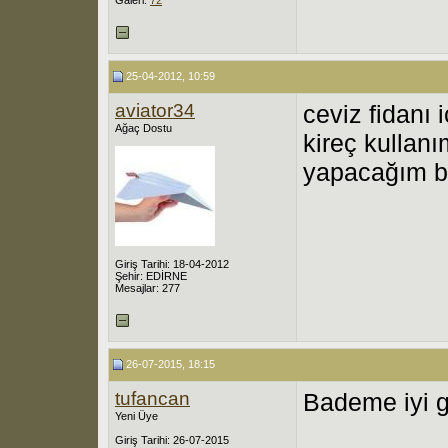
25-04-2012, 10:59
aviator34
ceviz fidanı 
Ağaç Dostu
kireç kullan
yapacağım b
Giriş Tarihi: 18-04-2012
Şehir: EDİRNE
Mesajlar: 277
26-07-2015, 18:15
tufancan
Bademe iyi g
Yeni Üye
Giriş Tarihi: 26-07-2015