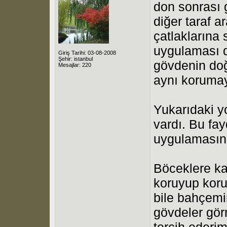
don sonrası g
diğer taraf a
çatlaklarına 
uygulaması d
Giriş Tarihi: 03-08-2008
Şehir: istanbul
gövdenin doğ
Mesajlar: 220
aynı korumay
Yukarıdaki y
vardı. Bu fay
uygulamasını
Böceklere ka
koruyup kor
bile bahçemi
gövdeler gör
tercih ederim