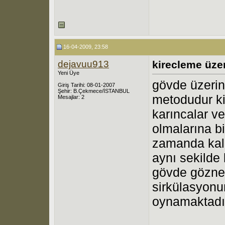
16-04-2009, 23:58
dejavuu913
kirecleme üzeri
Yeni Üye
gövde üzerin
Giriş Tarihi: 08-01-2007
Şehir: B.Çekmece/İSTANBUL
metodudur kir
Mesajlar: 2
karıncalar ve
olmalarına b
zamanda kalk
aynı sekilde
gövde gözne
sirkülasyonu
oynamaktadır