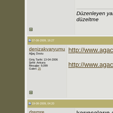
Düzenleyen yal
düzeltme
07-08-2009, 16:27
denizakvaryumu
http://www.aga
Ağaç Dostu
Giriş Tarihi: 13-04-2006
Şehir: Ankara
http://www.aga
Mesajlar: 9,099
Galeri:
25
19-08-2009, 04:20
dremre
karıncaların 