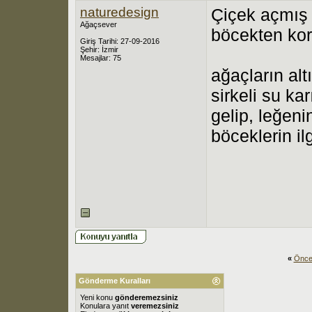
naturedesign
Çiçek açmış 
Ağaçsever
böcekten kor
Giriş Tarihi: 27-09-2016
Şehir: İzmir
Mesajlar: 75
ağaçların alt
sirkeli su k
gelip, leğeni
böceklerin il
«
Önce
Gönderme Kuralları
Yeni konu
gönderemezsiniz
Konulara yanıt
veremezsiniz