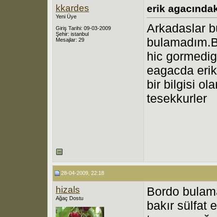
kkardes
erik agacındak
Yeni Üye
Arkadaslar b
Giriş Tarihi: 09-03-2009
Şehir: istanbul
bulamadım.B
Mesajlar: 29
hic gormedig
eagacda erik
bir bilgisi o
tesekkurler
28-04-2009, 22:18
hizals
Bordo bulama
Ağaç Dostu
bakır sülfat e