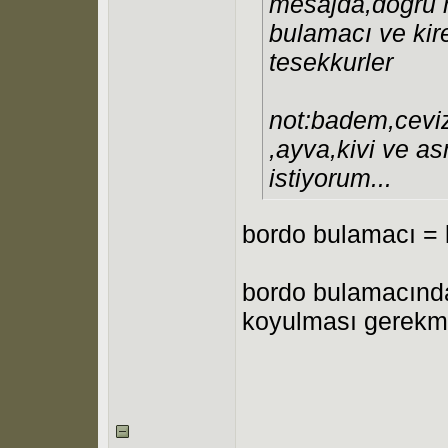
mesajda,dogru 
bulamacı ve kire
tesekkurler
not:badem,ceviz
,ayva,kivi ve 
istiyorum...
bordo bulamacı = 
bordo bulamacında
koyulması gerekme