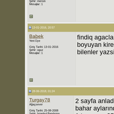
Şehir: mersin
Mesajlar: 1
13-01-2016, 20:57
Babek
findiq agacla
Yeni Üye
boyuyan kire
Giriş Tarihi: 13-01-2016
Şehir: oguz
bilenler yaz
Mesajlar: 1
28-06-2018, 01:24
Turgay78
2 sayfa anlad
Ağaçsever
bahar ayları
Giriş Tarihi: 25-08-2008
Şehir: İstanbul,Bandırma