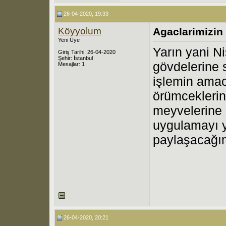
26-04-2020, 19:33
Köyyolum
Agaclarimizin
Yeni Üye
Yarın yani Ni
Giriş Tarihi: 26-04-2020
Şehir: İstanbul
gövdelerine 
Mesajlar: 1
işlemin amac
örümceklerin
meyvelerine 
uygulamayı 
paylaşacağı
26-04-2020, 20:21