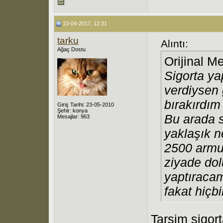
10-04-2017, 12:31
tarku
Alıntı:
Ağaç Dostu
Orijinal M
Sigorta ya
verdiysen 
bırakırdım 
Giriş Tarihi: 23-05-2010
Şehir: konya
Bu arada si
Mesajlar: 963
yaklaşık 
2500 armu
ziyade dol
yaptıracam
fakat hiçbi
Tarsim sigort