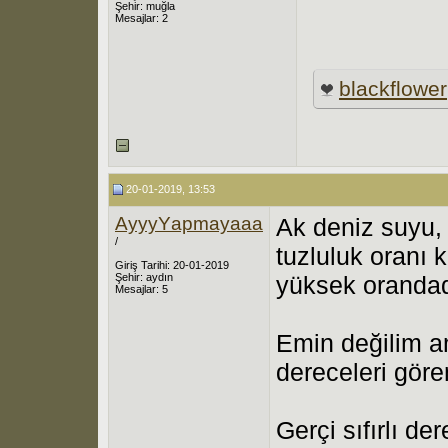
Şehir: muğla
Mesajlar: 2
blackflοwer
20-01-2019, 13:53
ΑyyyΥapmayaaa
Ak deniz suyu,
/
tuzluluk oranı
Giriş Tarihi: 20-01-2019
Şehir: аydın
yüksek orandad
Mesajlar: 5
Emin değilim am
dereceleri gören
Gerçi sıfırlı d