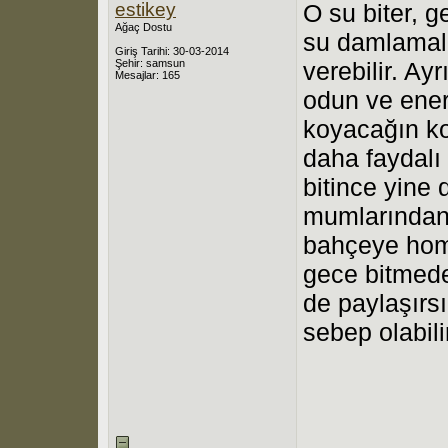
estikey
O su biter, g
Ağaç Dostu
su damlamala
Giriş Tarihi: 30-03-2014
Şehir: samsun
verebilir. Ay
Mesajlar: 165
odun ve ener
koyacağın k
daha faydalı 
bitince yine 
mumlarından 
bahçeye homo
gece bitmede
de paylaşırs
sebep olabili