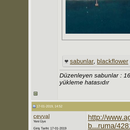
sabυnlar
,
blackflοwer
Düzenleyen sabunlar : 1
yükleme hatasıdır
17-01-2019, 14:52
cevνal
http://www.a
Yeni Üye
b...ruma/42
Giriş Tarihi: 17-01-2019