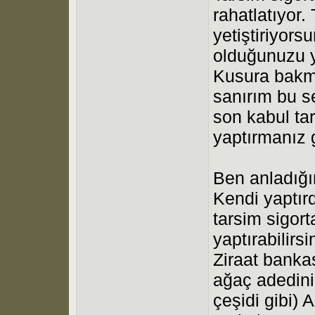
rahatlatıyor
yetiştiriyors
olduğunuzu 
Kusura bakm
sanırım bu s
son kabul tar
yaptırmanız 
Ben anladığı
Kendi yaptır
tarsim sigor
yaptırabilirsi
Ziraat banka
ağaç adedini
çeşidi gibi) 