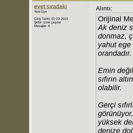
evet sıradaki
Alıntı:
Yeni Üye
Orijinal M
Giriş Tarihi: 01-03-2019
Şehir: izmir çeşme
Ak deniz s
Mesajlar: 6
donmaz, ç
yahut ege
orandadır.
Emin değil
sıfırın alt
olabilir.
Gerçi sıfır
görünüyor,
yüksek der
denize doğ