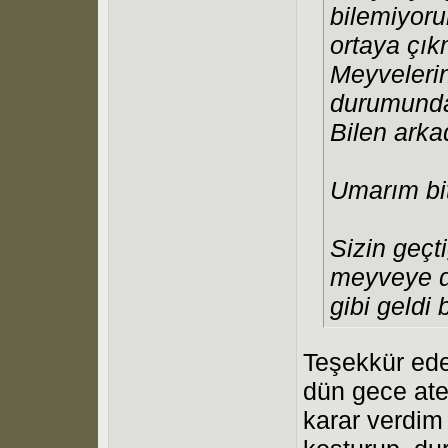
bilemiyor
ortaya çık
Meyveleri
durumunda
Bilen arka
Umarım bit
Sizin geçti
meyveye d
gibi geldi 
Teşekkür ed
dün gece ate
karar verdim