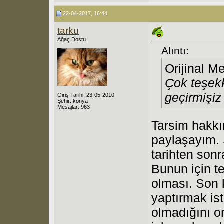
22-04-2017, 16:44
tarku
Ağaç Dostu
Alıntı:
Orijinal M
Çok teşekkü
geçirmişiz
Giriş Tarihi: 23-05-2010
Şehir: konya
Mesajlar: 963
Tarsim hakkı
paylaşayım. S
tarihten sonr
Bunun için t
olması. Son k
yaptırmak ist
olmadığını o