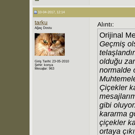
10-04-2017, 12:14
tarku
Alıntı:
Ağaç Dostu
Orijinal M
Geçmiş ol
telaşlandı
olduğu zam
Giriş Tarihi: 23-05-2010
Şehir: konya
normalde o
Mesajlar: 963
Muhtemel
Çiçekler 
mesajları
gibi oluyo
kararma g
çiçekler k
ortaya çı