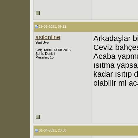
29-03-2021, 09:11
asilonline
Arkadaşlar b
Yeni Üye
Ceviz bahçe
Giriş Tarihi: 13-08-2016
Şehir: Denizli
Acaba yapmış
Mesajlar: 15
ısıtma yapsa
kadar ısıtı
olabilir mi a
01-04-2021, 23:58