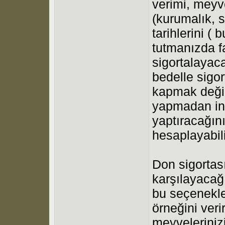
verimi, meyv
(kurumalık, s
tarihlerini (
tutmanızda f
sigortalayaca
bedelle sigo
kapmak değil
yapmadan inc
yaptıracağını
hesaplayabili
Don sigortas
karşılayacağ
bu seçenekle
örneğini ver
meyveleriniz