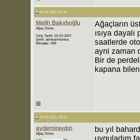
02-04-2021, 07:24
Melih Bakırlıoğlu
Ağaçların üs
Ağaç Dostu
ısıya dayalı
Giriş Tarihi: 10-03-2007
Şehir: akhisar/manisa
saatlerde ot
Mesajlar: 498
ayni zaman 
Bir de perdel
kapana bilen
22-07-2021, 09:22
aydemiraydın
bu yıl bahard
Ağaç Dostu
uyguladım f