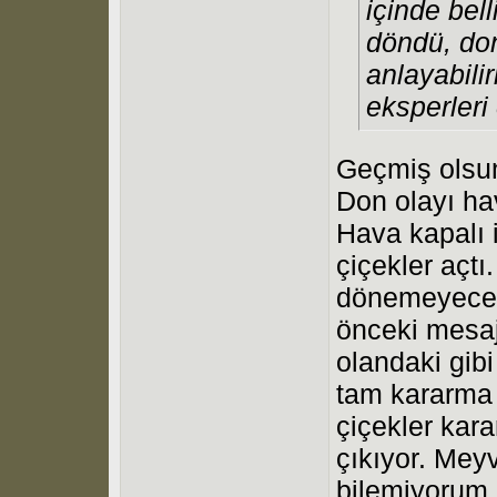
içinde bel
döndü, don
anlayabili
eksperleri
Geçmiş olsun
Don olayı ha
Hava kapalı 
çiçekler açt
dönemeyecekl
önceki mesaj
olandaki gibi
tam kararma
çiçekler kara
çıkıyor. Me
bilemiyorum