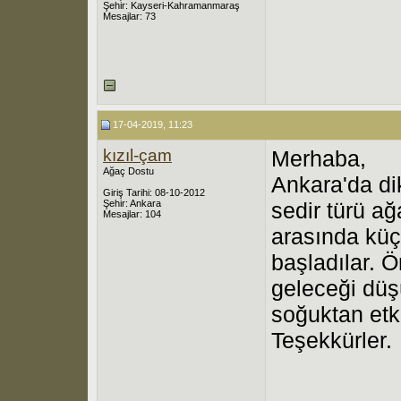
Şehir: Kayseri-Kahramanmaraş
Mesajlar: 73
17-04-2019, 11:23
kızıl-çam
Merhaba,
Ağaç Dostu
Ankara'da di
Giriş Tarihi: 08-10-2012
Şehir: Ankara
sedir türü a
Mesajlar: 104
arasında küç
başladılar. 
geleceği düş
soğuktan etk
Teşekkürler.