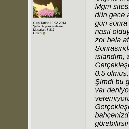
Mgm sites
dün gece a
gün sonra 
Giriş Tarihi: 12-02-2013
Şehir: Afyonkarahisar
nasıl oldu
Mesajlar: 3,817
Galeri:
8
zor bela a
Sonrasında
ıslandım, 
Gerçekleşe
0.5 olmuş
Şimdi bu g
var deniyo
veremiyor
Gerçekleşe
bahçenizd
görebilirs