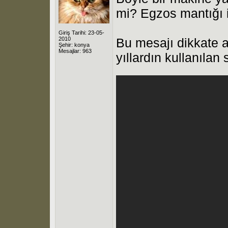
mi? Egzos mantığı i
Giriş Tarihi: 23-05-
2010
Bu mesajı dikkate a
Şehir: konya
Mesajlar: 963
yıllardın kullanılan