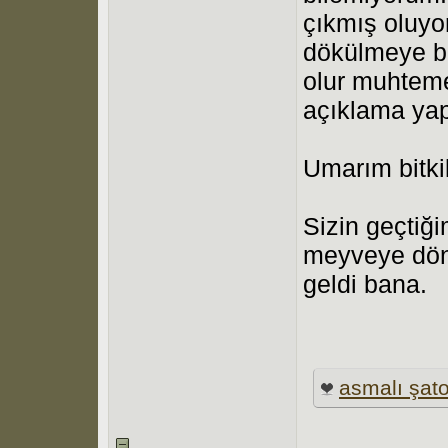
çıkmış oluyo
dökülmeye b
olur muhteme
açıklama yap
Umarım bitki
Sizin geçtiği
meyveye dönd
geldi bana.
asmalı şat