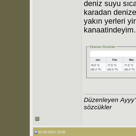
deniz suyu sıca
karadan denize 
yakın yerleri y
kanaatindeyim.
Eklenen Resimler
Düzenleyen Αyyy
sözcükler
01-03-2019, 22:09