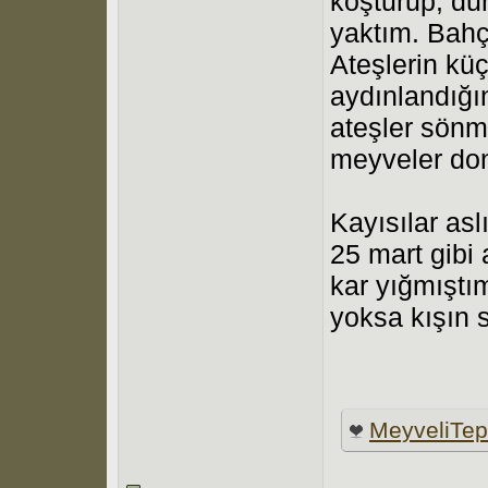
koşturup, du
yaktım. Bahçe
Ateşlerin kü
aydınlandığı
ateşler sönm
meyveler don
Kayısılar as
25 mart gibi
kar yığmıştı
yoksa kışın 
MeyveliTe