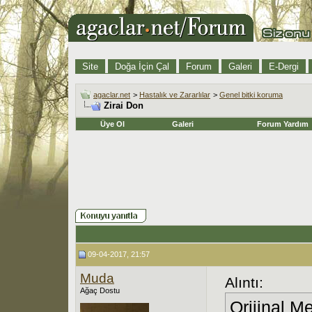
Site
Doğa İçin Çal
Forum
Galeri
E-Dergi
agaclar.net
>
Hastalık ve Zararlılar
>
Genel bitki koruma
Zirai Don
Üye Ol
Galeri
Forum Yardım
09-04-2017, 21:57
Muda
Alıntı:
Ağaç Dostu
Orijinal M