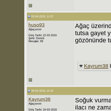
03-04-2019, 11:07
huso93
Ağaç üzerind
Ağaçsever
tutsa gayet y
Giriş Tarihi: 22-03-2016
Şehir: Denizli
gözönünde t
Mesajlar: 89
Kayrum38
08-04-2019, 10:16
Kayrum38
Soğuk vurmam
Ağaçsever
ilacı ne zama
Giriş Tarihi: 16-03-2018