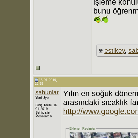
işleme konul
bunu öğrenmi
estikey
,
sab
16-01-2019,
12:58
sabunlar
Yılın en soğuk dönemi
Yeni Üye
arasındaki sıcaklık fa
Giriş Tarihi: 16-
01-2019
http://www.google.c
Şehir: siirt
Mesajlar: 6
Eklenen Resimler