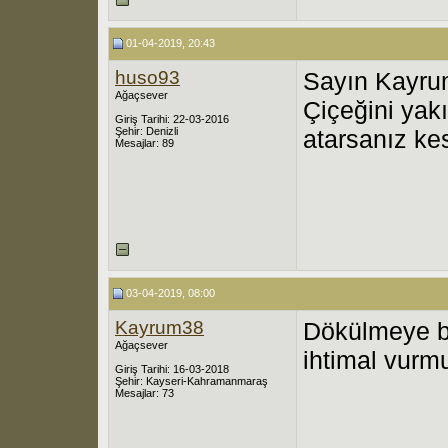
01-04-2019, 20:43
huso93
Sayın Kayr
Ağaçsever
Çiçeğini yak
Giriş Tarihi: 22-03-2016
Şehir: Denizli
atarsanız ke
Mesajlar: 89
03-04-2019, 08:00
Kayrum38
Dökülmeye b
Ağaçsever
ihtimal vurmu
Giriş Tarihi: 16-03-2018
Şehir: Kayseri-Kahramanmaraş
Mesajlar: 73