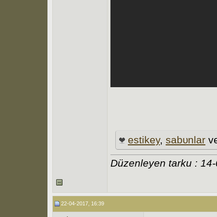
estikey
,
sabυnlar
v
Düzenleyen tarku : 14
22-04-2017, 16:39