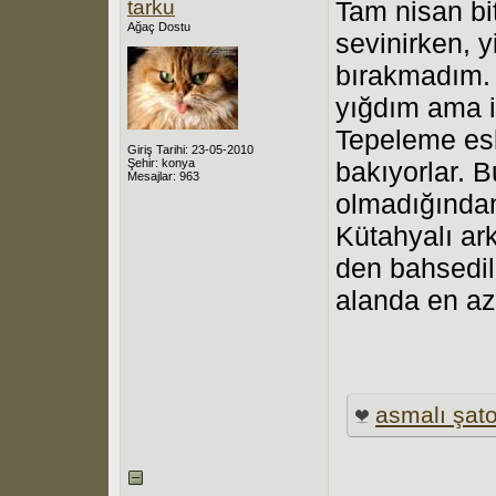
tarku
Tam nisan bi
Ağaç Dostu
sevinirken, y
bırakmadım. 
yığdım ama 
Tepeleme eski
Giriş Tarihi: 23-05-2010
Şehir: konya
bakıyorlar. 
Mesajlar: 963
olmadığından
Kütahyalı ark
den bahsedili
alanda en az 
asmalı şat