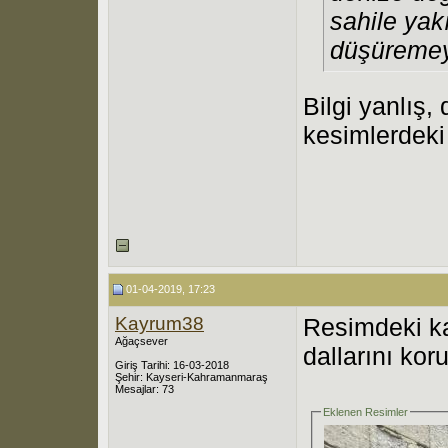
sahile yakı
düşüremey
Bilgi yanlış,
kesimlerdeki 
01-04-2019, 17:23
Kayrum38
Resimdeki ka
Ağaçsever
dallarını kor
Giriş Tarihi: 16-03-2018
Şehir: Kayseri-Kahramanmaraş
Mesajlar: 73
Eklenen Resimler