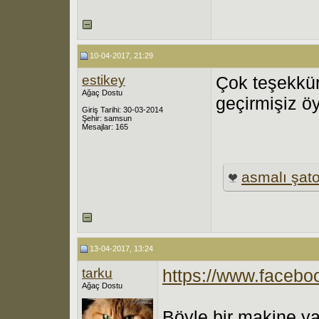
10-04-2017, 21:29
estikey
Çok teşekkürle
Ağaç Dostu
geçirmişiz ö
Giriş Tarihi: 30-03-2014
Şehir: samsun
Mesajlar: 165
asmalı şat
13-04-2017, 13:24
tarku
https://www.facebo
Ağaç Dostu
Böyle bir makine ya