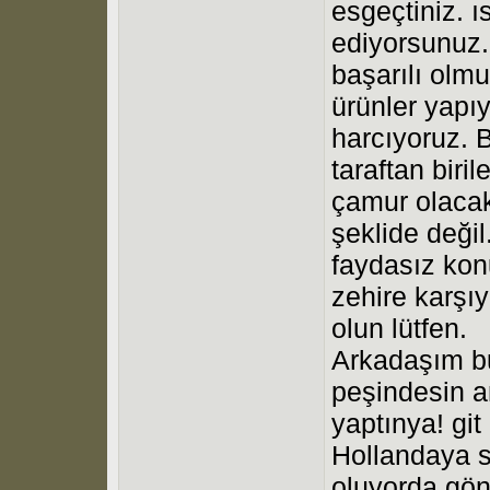
esgeçtiniz. 
ediyorsunuz.
başarılı olm
ürünler yapı
harcıyoruz. B
taraftan biril
çamur olacakt
şeklide değil
faydasız kon
zehire karşıy
olun lütfen.
Arkadaşım bu
peşindesin 
yaptınya! git 
Hollandaya s
oluyorda gönd