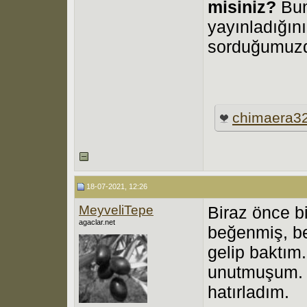
misiniz?
Bun
yayınladığın
sorduğumuzda
chimaera3
18-07-2021, 12:26
MeyveliTepe
Biraz önce bi
agaclar.net
beğenmiş, be
gelip baktı
unutmuşum. 
hatırladım.