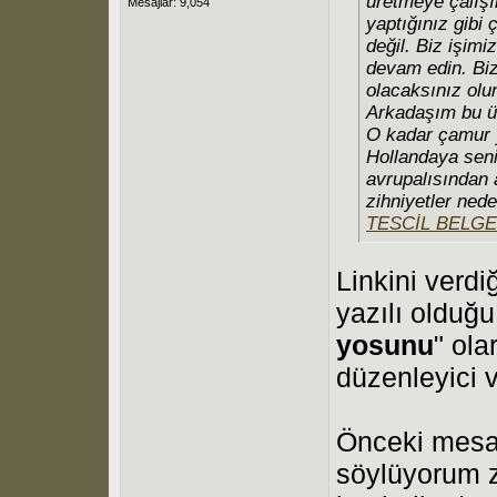
üretmeye çalışır
Mesajlar: 9,054
yaptığınız gibi 
değil. Biz işim
devam edin. Biz
olacaksınız olun
Arkadaşım bu ür
O kadar çamur ya
Hollandaya seni
avrupalısından a
zihniyetler neden
TESCİL BELGE
Linkini verdi
yazılı olduğu
yosunu
" ola
düzenleyici 
Önceki mesa
söylüyorum z