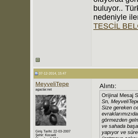
buluyor.. Tür
nedeniyle ile
TESCİL BEL
07-12-2014, 15:47
MeyveliTepe
Alıntı:
agaclar.net
Orijinal Mesaj 
Sn, MeyveliTep
Size gereken ce
evraklarımızıda
görmezden gelm
ve sahada başar
Giriş Tarihi: 22-03-2007
yapıyor ve süre
Şehir: Kocaeli