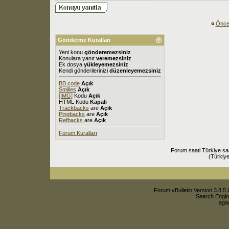
«
Önce
Gönderme Kuralları
Yeni konu
gönderemezsiniz
Konulara yanıt
veremezsiniz
Ek dosya
yükleyemezsiniz
Kendi gönderilerinizi
düzenleyemezsiniz
BB code
Açık
Smilies
Açık
[IMG]
Kodu
Açık
HTML Kodu
Kapalı
Trackbacks
are
Açık
Pingbacks
are
Açık
Refbacks
are
Açık
Forum Kuralları
Forum saati Türkiye sa
(Türkiye
Forum vBulletin Version 3.8.5 
Search Engin
agac