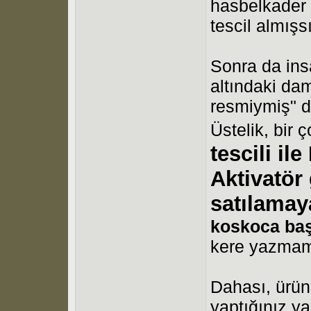
hasbelkader s
tescil almışs
Sonra da insa
altındaki da
resmiymiş" d
Üstelik, bir
tescili il
Aktivatör 
satılamay
koskoca baş
kere yazma
Dahası, ürünü
yaptığınız ya