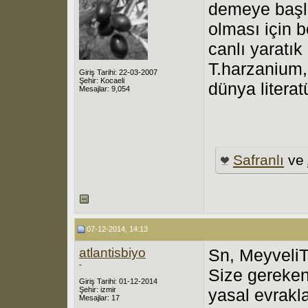
demeye başlam
olması için b
canlı yaratık
T.harzanium, 
Giriş Tarihi: 22-03-2007
Şehir: Kocaeli
dünya literat
Mesajlar: 9,054
Safranlı
ve
07-12-2014, 14:13
atlantisbiyo
Sn, Meyveli
-
Size gereken
Giriş Tarihi: 01-12-2014
Şehir: izmir
yasal evrakl
Mesajlar: 17