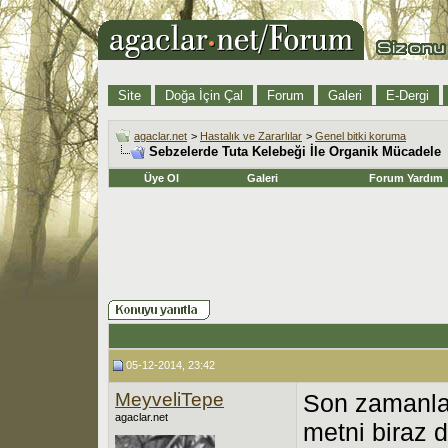
Site
Doğa İçin Çal
Forum
Galeri
E-Dergi
agaclar.net
>
Hastalık ve Zararlılar
>
Genel bitki koruma
Sebzelerde Tuta Kelebeği İle Organik Mücadele
Üye Ol
Galeri
Forum Yardım
05-12-2014, 23:42
MeyveliTepe
Son zamanlar
agaclar.net
metni biraz d