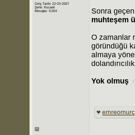
Giriş Tarihi: 22-03-2007
Şehir: Kocaeli
Sonra geçen 
Mesajlar: 9,054
muhteşem ü
O zamanlar 
göründüğü ka
almaya yöneli
dolandırıcıl
Yok olmuş
emreomurc