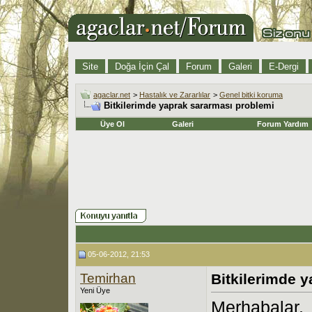
Site
Doğa İçin Çal
Forum
Galeri
E-Dergi
agaclar.net
>
Hastalık ve Zararlılar
>
Genel bitki koruma
Bitkilerimde yaprak sararması problemi
Üye Ol
Galeri
Forum Yardım
05-06-2012, 21:53
Temirhan
Bitkilerimde 
Yeni Üye
Merhabalar,