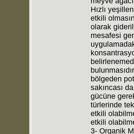
meyve ağacınd
Hızlı yeşille
etkili olması
olarak gider
mesafesi geni
uygulamadaki
konsantrasy
belirlenemedi
bulunmasıdır
bölgeden pot
sakıncası da
gücüne gerek
türlerinde te
etkili olabil
etkili olabilm
3- Organik 