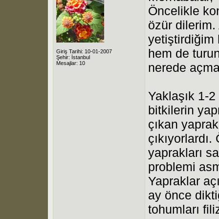
Öncelikle ko
özür dilerim
yetiştirdiğim
hem de turun
Giriş Tarihi: 10-01-2007
Şehir: İstanbul
Mesajlar: 10
nerede açma
Yaklaşık 1-2
bitkilerin ya
çıkan yaprakl
çıkıyorlardı.
yaprakları s
problemi as
Yapraklar açı
ay önce dikt
tohumları fil