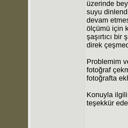
üzerinde bey
suyu dinlend
devam etmes
ölçümü için k
şaşırtıcı bir
direk çeşmed
Problemim ve
fotoğraf çek
fotoğrafta e
Konuyla ilgili
teşekkür ede