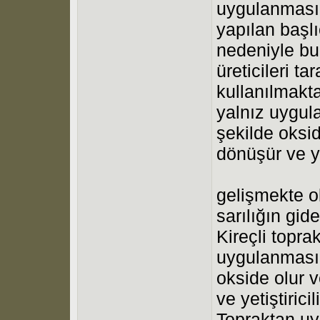
uygulanması 
yapılan başl
nedeniyle bu
üreticileri t
kullanılmakta
yalnız uygul
şekilde oksi
dönüşür ve yet
gelişmekte ol
sarılığın gid
Kireçli topra
uygulanması 
okside olur 
ve yetiştirici
Topraktan uy