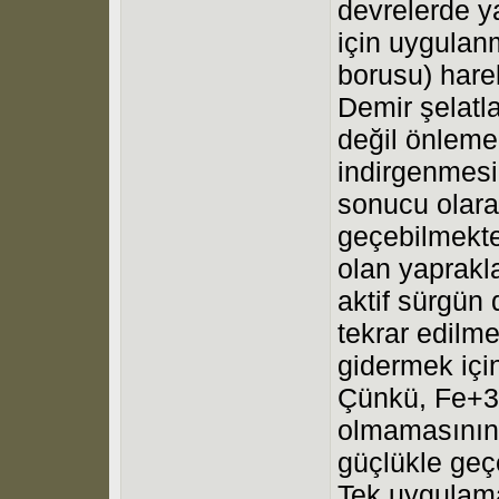
devrelerde ya
için uygulan
borusu) harek
Demir şelatl
değil önlemek
indirgenmesi
sonucu olara
geçebilmekte
olan yaprakla
aktif sürgün
tekrar edilme
gidermek için
Çünkü, Fe+3'
olmamasının 
güçlükle geç
Tek uygulama