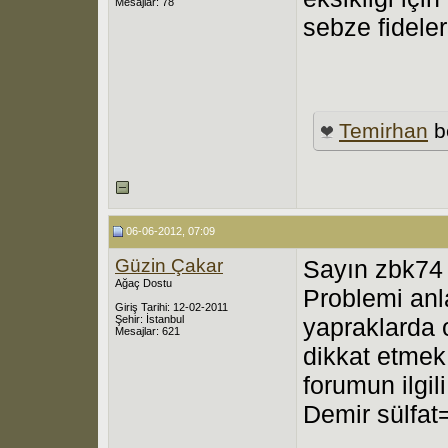
Mesajlar: 78
sebze fideler
Temirhan
b
06-06-2012, 07:09
Güzin Çakar
Sayın zbk74
Ağaç Dostu
Problemi anl
Giriş Tarihi: 12-02-2011
Şehir: İstanbul
yapraklarda 
Mesajlar: 621
dikkat etmek 
forumun ilgil
Demir sülfat