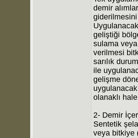
demir alımlar
giderilmesin
Uygulanacak 
geliştiği bö
sulama veya 
verilmesi bit
sarılık duru
ile uygulanac
gelişme döne
uygulanacak 
olanaklı hale
2- Demir İçer
Sentetik şel
veya bitkiye