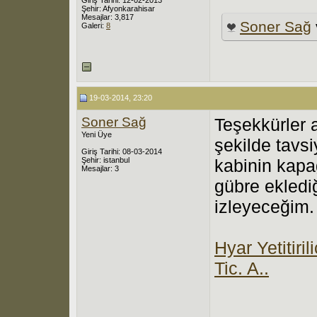
Şehir: Afyonkarahisar
Mesajlar: 3,817
Soner Sağ
Galeri:
8
19-03-2014, 23:20
Soner Sağ
Teşekkürler 
Yeni Üye
şekilde tavs
Giriş Tarihi: 08-03-2014
Şehir: istanbul
kabinin kapa
Mesajlar: 3
gübre ekledi
izleyeceğim.
Hyar Yetitiri
Tic. A..