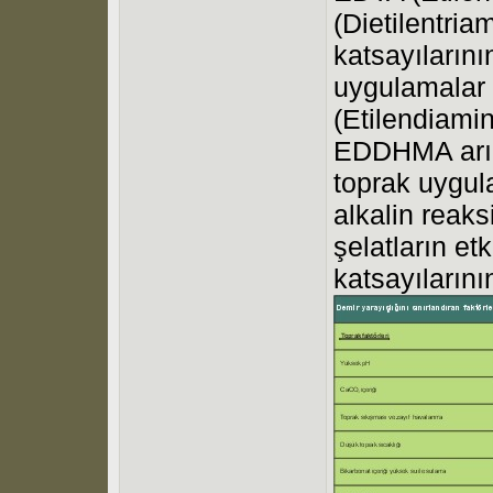
(Dietilentria
katsayıların
uygulamalar
(Etilendiamin
EDDHMA arın
toprak uygula
alkalin reak
şelatların etk
katsayıların