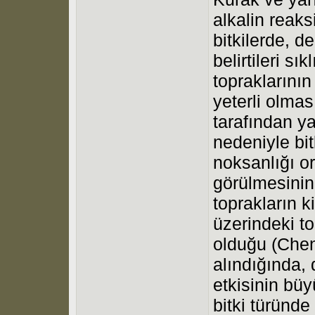
alkalin reaks
bitkilerde, d
belirtileri sı
topraklarının
yeterli olmas
tarafından ya
nedeniyle bit
noksanlığı or
görülmesinin
toprakların k
üzerindeki to
olduğu (Chen
alındığında, 
etkisinin büy
bitki türünde