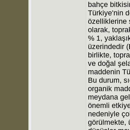
bahçe bitkis
Türkiye'nin d
özelliklerin
olarak, topra
% 1, yaklaşık
üzerindedir 
birlikte, topr
ve doğal şela
maddenin Tür
Bu durum, sıc
organik madd
meydana gelm
önemli etkiye
nedeniyle çok
görülmekte, 