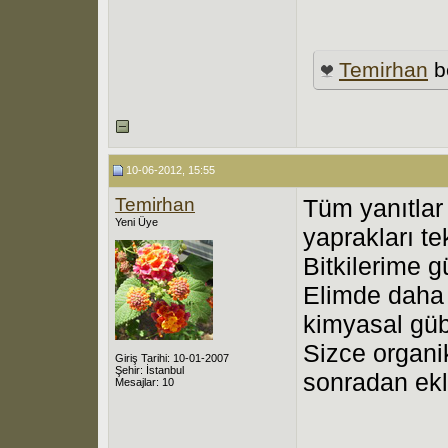
Temirhan
b
10-06-2012, 15:55
Temirhan
Tüm yanıtlar
Yeni Üye
yaprakları t
Bitkilerime 
Elimde daha 
kimyasal güb
Sizce organi
Giriş Tarihi: 10-01-2007
Şehir: İstanbul
sonradan ekl
Mesajlar: 10