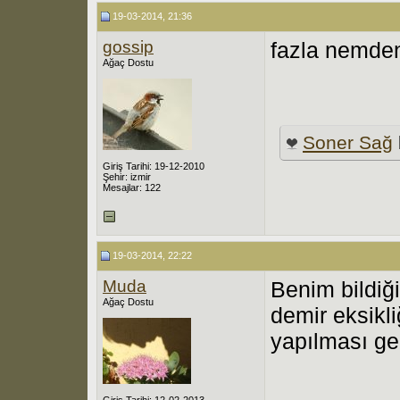
19-03-2014, 21:36
gossip
fazla nemden
Ağaç Dostu
Soner Sağ
Giriş Tarihi: 19-12-2010
Şehir: izmir
Mesajlar: 122
19-03-2014, 22:22
Muda
Benim bildiğ
Ağaç Dostu
demir eksikl
yapılması ge
Giriş Tarihi: 12-02-2013