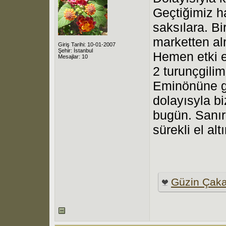
Geçtiğimiz h
saksılara. B
marketten al
Giriş Tarihi: 10-01-2007
Şehir: İstanbul
Hemen etki 
Mesajlar: 10
2 turunçgili
Eminönüne gi
dolayısyla b
bugün. Sanır
sürekli el al
Güzin Çaka