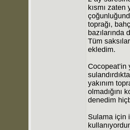
kısmı zaten y
çoğunluğunda
toprağı, bah
bazılarında 
Tüm saksılar
ekledim.
Cocopeat'in 
sulandırdıkt
yakınım topr
olmadığını ko
denedim hiçb
Sulama için 
kullanıyordum