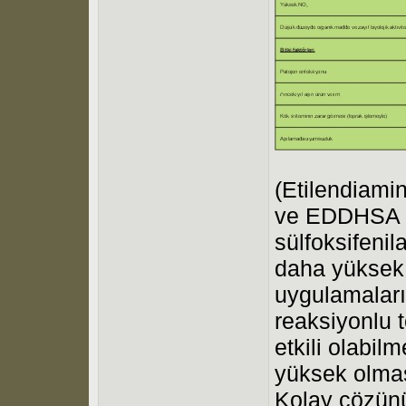
(Etilendiamin
ve EDDHSA (E
sülfoksifenila
daha yüksek 
uygulamaların
reaksiyonlu 
etkili olabilm
yüksek olmas
Kolay çözünü