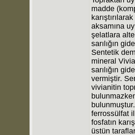
madde (kompos
karıştırılarak 
aksamına uyg
şelatlara alt
sarılığın gid
Sentetik dem
mineral Vivi
sarılığın gid
vermiştir. Sen
vivianitin to
bulunmazken,
bulunmuştur.
ferrossülfa
fosfatın karı
üstün taraflar