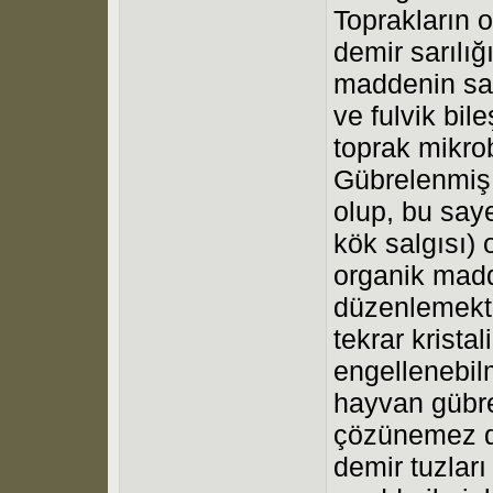
Toprakların o
demir sarılığ
maddenin sar
ve fulvik bil
toprak mikrob
Gübrelenmiş t
olup, bu saye
kök salgısı)
organik madd
düzenlemekte 
tekrar krista
engellenebil
hayvan gübre
çözünemez de
demir tuzlar