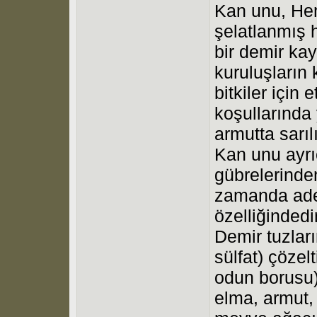
Kan unu, He
şelatlanmış 
bir demir kay
kuruluşların 
bitkiler için 
koşullarında
armutta sarılık
Kan unu ayrı
gübrelerinde
zamanda adet
özelliğindedir
Demir tuzlar
sülfat) çözel
odun borusu)
elma, armut, 