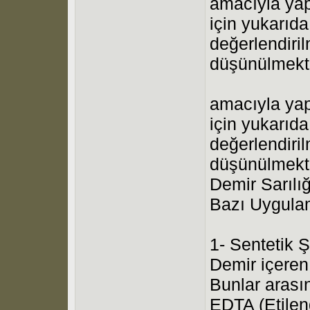
amacıyla yap
için yukarıda 
değerlendiri
düşünülmekte
amacıyla yap
için yukarıda 
değerlendiri
düşünülmekte
Demir Sarılı
Bazı Uygula
1- Sentetik Ş
Demir içeren 
Bunlar arası
EDTA (Etilen