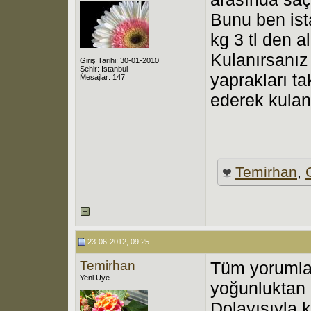
Bunu ben is
kg 3 tl den a
Kulanırsanız 
Giriş Tarihi: 30-01-2010
Şehir: İstanbul
yaprakları t
Mesajlar: 147
ederek kulan
Temirhan
,
23-06-2012, 09:25
Temirhan
Tüm yorumlar
Yeni Üye
yoğunluktan 
Dolayısıyla 