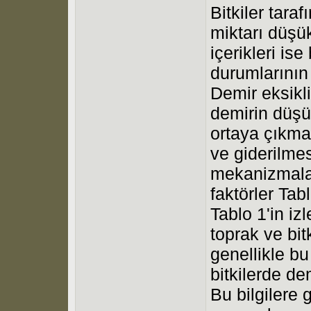
Bitkiler tara
miktarı düşü
içerikleri ise
durumlarının 
Demir eksikli
demirin düşü
ortaya çıkma
ve giderilmes
mekanizmalar
faktörler Tab
Tablo 1'in i
toprak ve bit
genellikle bu 
bitkilerde de
Bu bilgilere 