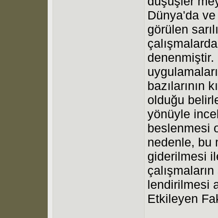
düşüşler me
Dünya'da ve T
görülen sarıl
çalışmalarda
denenmiştir. 
uygulamaları
bazılarının k
olduğu belirle
yönüyle incel
beslenmesi o
nedenle, bu 
giderilmesi i
çalışmaların
lendirilmesi 
Etkileyen Fak