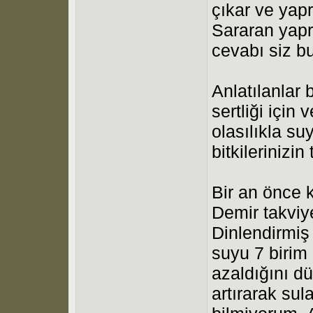
çıkar ve yapr
Sararan yapr
cevabı siz b
Anlatılanlar
sertliği için
olasılıkla su
bitkilerinizi
Bir an önce 
Demir takviy
Dinlendirmi
suyu 7 birim
azaldığını d
artırarak su