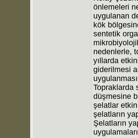
önlemeleri ne
uygulanan de
kök bölgesind
sentetik orga
mikrobiyoloji
nedenlerle, 
yıllarda etki
giderilmesi a
uygulanması 
Topraklarda s
düşmesine ba
şelatlar etk
şelatların y
Şelatların y
uygulamalarına