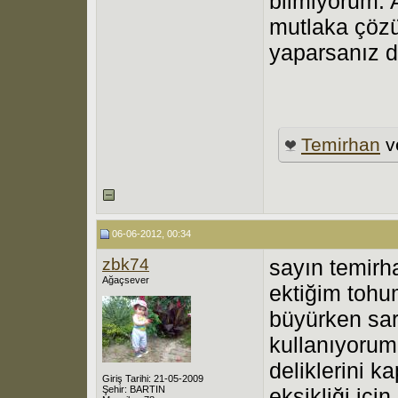
bilmiyorum. 
mutlaka çözül
yaparsanız da
Temirhan
v
06-06-2012, 00:34
zbk74
sayın temirh
Ağaçsever
ektiğim tohu
büyürken sa
kullanıyorum
deliklerini k
Giriş Tarihi: 21-05-2009
Şehir: BARTIN
eksikliği içi