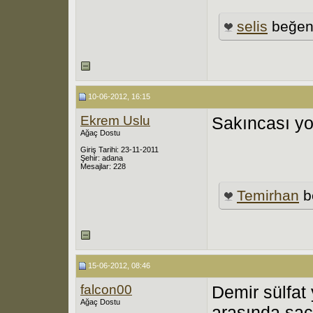
selis
beğen
10-06-2012, 16:15
Ekrem Uslu
Sakıncası yo
Ağaç Dostu
Giriş Tarihi: 23-11-2011
Şehir: adana
Mesajlar: 228
Temirhan
b
15-06-2012, 08:46
falcon00
Demir sülfat 
Ağaç Dostu
arasında saçı