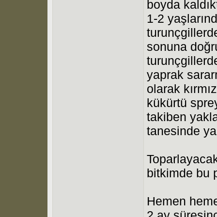
boyda kaldık
1-2 yaşlarınd
turunçgiller
sonuna doğru
turunçgiller
yaprak sarar
olarak kırmı
kükürtü spre
takiben yakl
tanesinde ya
Toparlayaca
bitkimde bu 
Hemen hemen 
2 ay süresinc