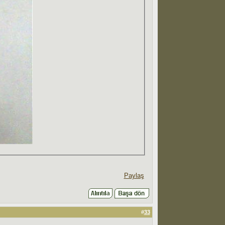
Paylaş
#
33