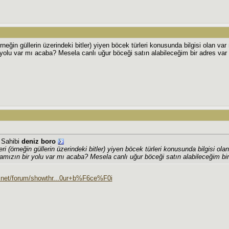
örneğin güllerin üzerindeki bitler) yiyen böcek türleri konusunda bilgisi olan v
yolu var mı acaba? Mesela canlı uğur böceği satın alabileceğim bir adres var
j Sahibi
deniz boro
eri (örneğin güllerin üzerindeki bitler) yiyen böcek türleri konusunda bilgisi ol
amızın bir yolu var mı acaba? Mesela canlı uğur böceği satın alabileceğim bi
r.net/forum/showthr...0ur+b%F6ce%F0i