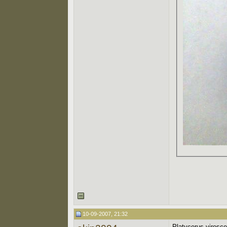
10-09-2007, 21:32
Platycerus viresce