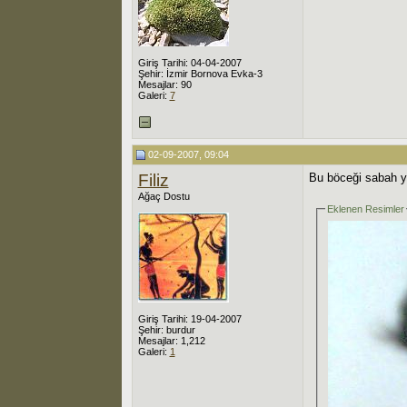
Giriş Tarihi: 04-04-2007
Şehir: İzmir Bornova Evka-3
Mesajlar: 90
Galeri:
7
02-09-2007, 09:04
Filiz
Bu böceği sabah yü
Ağaç Dostu
Eklenen Resimler
Giriş Tarihi: 19-04-2007
Şehir: burdur
Mesajlar: 1,212
Galeri:
1