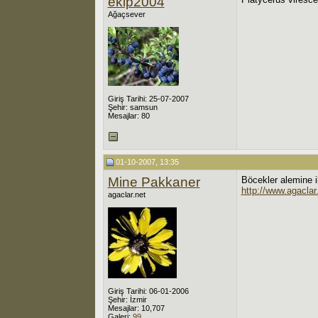
ekip2004
Ağaçsever
Giriş Tarihi: 25-07-2007
Şehir: samsun
Mesajlar: 80
01-10-2007, 13:35
Mine Pakkaner
Böcekler alemine il
http://www.agaclar
agaclar.net
Giriş Tarihi: 06-01-2006
Şehir: İzmir
Mesajlar: 10,707
Galeri:
99