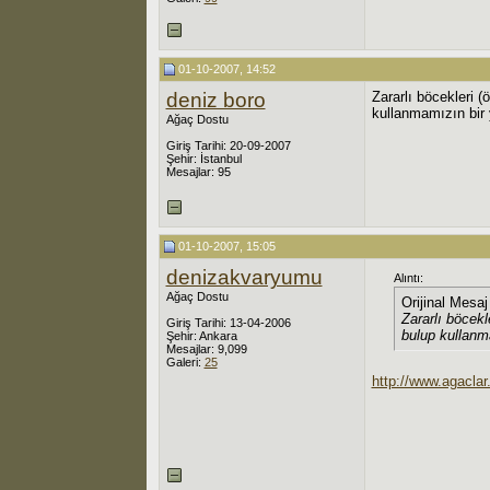
01-10-2007, 14:52
deniz boro
Zararlı böcekleri (
kullanmamızın bir 
Ağaç Dostu
Giriş Tarihi: 20-09-2007
Şehir: İstanbul
Mesajlar: 95
01-10-2007, 15:05
denizakvaryumu
Alıntı:
Ağaç Dostu
Orijinal Mesa
Zararlı böcekl
Giriş Tarihi: 13-04-2006
bulup kullanm
Şehir: Ankara
Mesajlar: 9,099
Galeri:
25
http://www.agacla