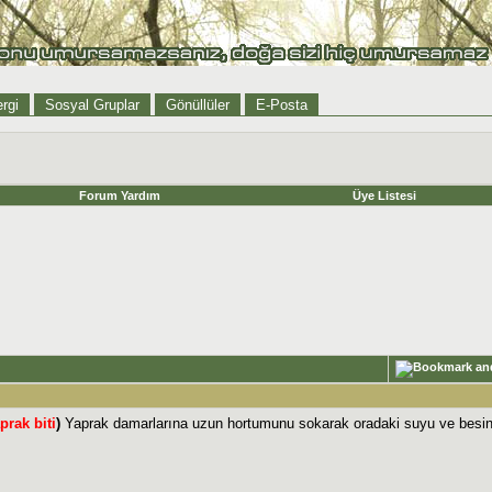
rgi
Sosyal Gruplar
Gönüllüler
E-Posta
Forum Yardım
Üye Listesi
prak biti
)
Yaprak damarlarına uzun hortumunu sokarak oradaki suyu ve besinle