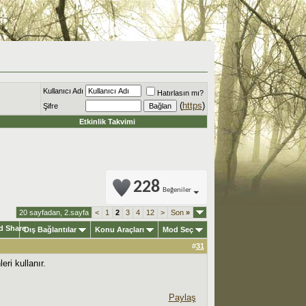
Kullanıcı Adı
Hatırlasın mı?
(
https
)
Şifre
Etkinlik Takvimi
228
Beğeniler
20 sayfadan, 2.sayfa
<
1
2
3
4
12
>
Son
»
Dış Bağlantılar
Konu Araçları
Mod Seç
#
31
ri kullanır.
Paylaş