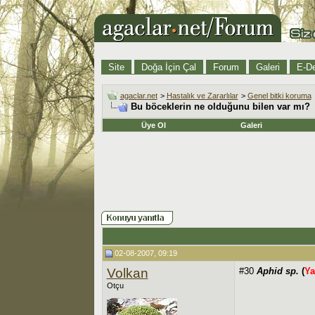
Site
Doğa İçin Çal
Forum
Galeri
E-De
agaclar.net
>
Hastalık ve Zararlılar
>
Genel bitki koruma
Bu böceklerin ne olduğunu bilen var mı?
Üye Ol
Galeri
02-08-2007, 09:19
Volkan
#30
Aphid sp.
(
Ya
Otçu