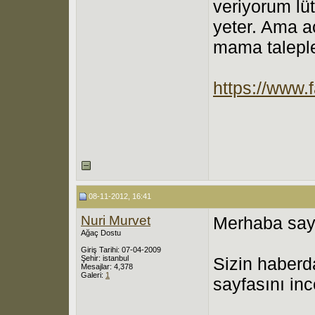
veriyorum lüt
yeter. Ama a
mama taleple
https://www
08-11-2012, 16:41
Nuri Murvet
Merhaba sa
Ağaç Dostu
Giriş Tarihi: 07-04-2009
Şehir: istanbul
Sizin haberda
Mesajlar: 4,378
Galeri:
1
sayfasını in