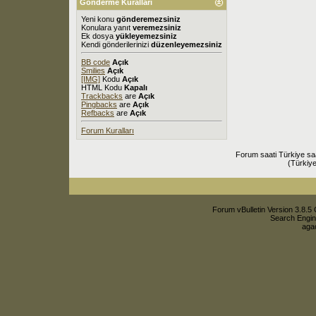
Gönderme Kuralları
Yeni konu
gönderemezsiniz
Konulara yanıt
veremezsiniz
Ek dosya
yükleyemezsiniz
Kendi gönderilerinizi
düzenleyemezsiniz
BB code
Açık
Smilies
Açık
[IMG]
Kodu
Açık
HTML Kodu
Kapalı
Trackbacks
are
Açık
Pingbacks
are
Açık
Refbacks
are
Açık
Forum Kuralları
Forum saati Türkiye sa
(Türkiye
Forum vBulletin Version 3.8.5 
Search Engin
agac