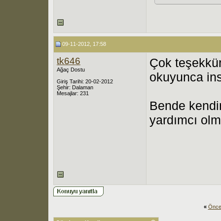
09-11-2012, 17:58
tk646
Çok teşekkür
Ağaç Dostu
okuyunca insa
Giriş Tarihi: 20-02-2012
Şehir: Dalaman
Mesajlar: 231
Bende kendi
yardımcı olm
«
Önce