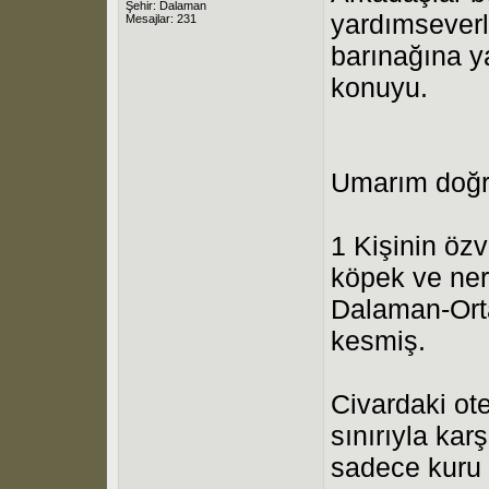
Şehir: Dalaman
yardımseverl
Mesajlar: 231
barınağına y
konuyu.
Umarım doğr
1 Kişinin özv
köpek ve ner
Dalaman-Orta
kesmiş.
Civardaki ote
sınırıyla kar
sadece kuru 