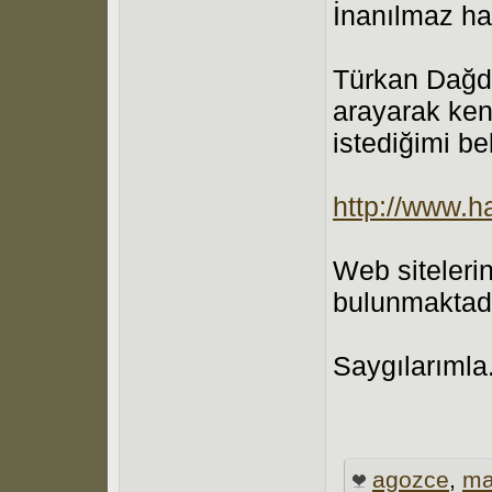
İnanılmaz hab
Türkan Dağd
arayarak ke
istediğimi bel
http://www.h
Web sitelerind
bulunmaktadı
Saygılarımla.
agozce
,
ma