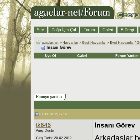
Site
Doğa İçin Çal
Forum
Galeri
E-Dergi
agaclar.net
>
Hayvanlar
>
Evcil Hayvanlar
>
Evcil Hayvanlar / G
İnsanı Görev
Üye Ol
Galeri
Forum Yardım
07-11-2012, 17:58
tk646
İnsanı Görev
Ağaç Dostu
Arkadaşlar be
Giriş Tarihi: 20-02-2012