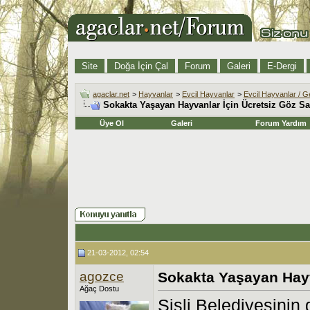
Site
Doğa İçin Çal
Forum
Galeri
E-Dergi
agaclar.net
>
Hayvanlar
>
Evcil Hayvanlar
>
Evcil Hayvanlar / G
Sokakta Yaşayan Hayvanlar İçin Ücretsiz Göz Sa
Üye Ol
Galeri
Forum Yardım
21-03-2012, 02:54
agozce
Sokakta Yaşayan Hayv
Ağaç Dostu
Şişli Belediyesinin 