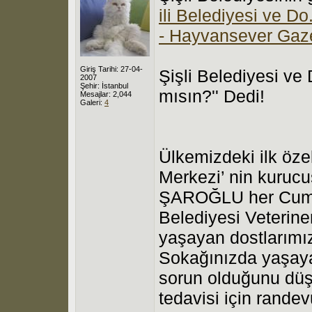
ili Belediyesi ve Do
- Hayvansever Gaz
Giriş Tarihi: 27-04-
Şişli Belediyesi ve
2007
Şehir: İstanbul
mısın?'' Dedi!
Mesajlar: 2,044
Galeri:
4
Ülkemizdeki ilk öze
Merkezi’ nin kuruc
ŞAROĞLU her Cuma 1
Belediyesi Veterine
yaşayan dostlarımız
Sokağınızda yaşaya
sorun olduğunu düş
tedavisi için randev