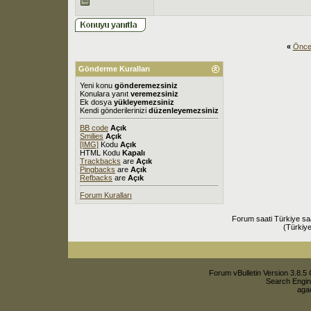
«
Önce
Gönderme Kuralları
Yeni konu
gönderemezsiniz
Konulara yanıt
veremezsiniz
Ek dosya
yükleyemezsiniz
Kendi gönderilerinizi
düzenleyemezsiniz
BB code
Açık
Smilies
Açık
[IMG]
Kodu
Açık
HTML Kodu
Kapalı
Trackbacks
are
Açık
Pingbacks
are
Açık
Refbacks
are
Açık
Forum Kuralları
Forum saati Türkiye sa
(Türkiye
Forum vBulletin Version 3.8.5 
Search Engin
agac