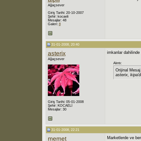
Ağaçsever
Giriş Tarihi: 20-10-2007
Şehir: kocaeli
Mesajlar: 48
Galeri:
8
31-01-2008, 20:40
asterix
imkanlar dahilinde
Ağaçsever
Alıntı:
Orijinal Mesa
asterix, kipa'
Giriş Tarihi: 05-01-2008
Şehir: KOCAELİ
Mesajlar: 30
31-01-2008, 22:21
memet
Marketlerde ve benz