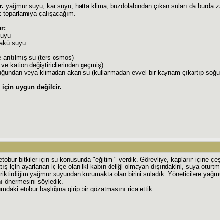
r.
yağmur suyu, kar suyu, hatta klima, buzdolabından çıkan suları da burda z
k toparlamıya çalışacağım.
r:
suyu
 akü suyu
 arıtılmış su (ters osmos)
ve kation değiştiriclierinden geçmiş)
uğundan veya klimadan akan su (kullanmadan evvel bir kaynam çıkartıp soğu
 için uygun değildir.
tobur bitkiler için su konusunda "eğitim " verdik. Görevliye, kapların içine 
ış için ayarlanan iç içe olan iki kabın deliği olmayan dışındakini, suya oturtm
riktirdiğim yağmur suyundan kurumakta olan birini suladık. Yöneticilere yağmur
ı önermesini söyledik.
mdaki etobur başlığına girip bir gözatmasını rica ettik.