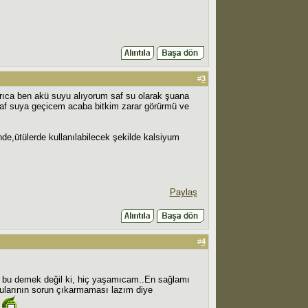
#
3
yrıca ben akü suyu alıyorum saf su olarak şuana
saf suya geçicem acaba bitkim zarar görürmü ve
de,ütülerde kullanılabilecek şekilde kalsiyum
Paylaş
#
4
 bu demek değil ki, hiç yaşamıcam..En sağlamı
ularının sorun çıkarmaması lazım diye
n