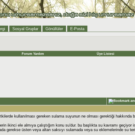
rgi
Sosyal Gruplar
Gönüllüler
E-Posta
Forum Yardım
Üye Listesi
itkilerde kullanılması gereken sulama suyunun ne olması gerektiği hakkında bi
erin ikinci ele almıya çalıştığım konu su'dur. bu başlıkta su kavramı geçiyor i
ada gerekse üsten veya altan saksıyı sulamada veya su eklemelerinde su teri