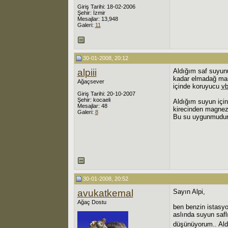
Giriş Tarihi: 18-02-2006
Şehir: İzmir
Mesajlar: 13,948
Galeri:
11
30-01-2008, 20:12
alpiii
Aldığım saf suyunu
kadar elmadağ mark
Ağaçsever
içinde koruyucu
v
Giriş Tarihi: 20-10-2007
Şehir: kocaeli
Aldığım suyun için
Mesajlar: 48
kirecinden magnezy
Galeri:
8
Bu su uygunmudur
30-01-2008, 20:52
avukatkemal
Sayın Alpi,
Ağaç Dostu
ben benzin istasy
aslında suyun saf
düşünüyorum.. Aldı