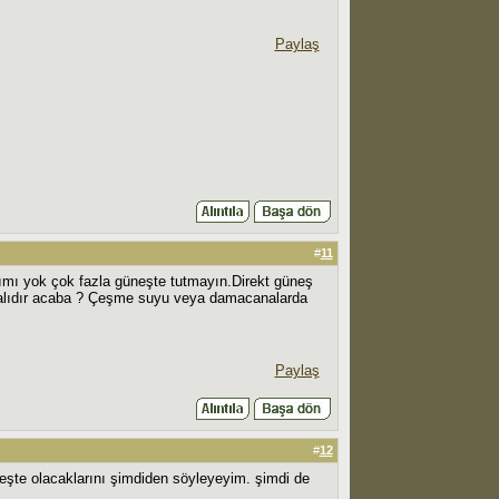
Paylaş
#
11
akımı yok çok fazla güneşte tutmayın.Direkt güneş
malıdır acaba ? Çeşme suyu veya damacanalarda
Paylaş
#
12
üneşte olacaklarını şimdiden söyleyeyim. şimdi de