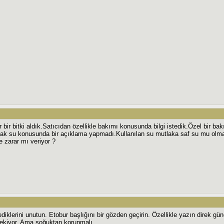
r bir bitki aldık.Satıcıdan özellikle bakımı konusunda bilgi istedik.Özel bir b
ak su konusunda bir açıklama yapmadı.Kullanılan su mutlaka saf su mu ol
ye zarar mı veriyor ?
ediklerini unutun. Etobur başlığını bir gözden geçirin. Özellikle yazın direk g
rekiyor. Ama soğuktan korunmalı.