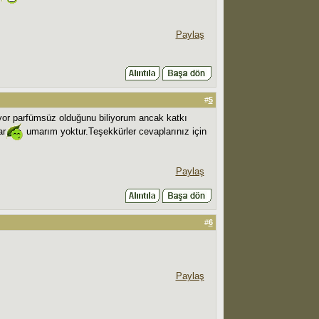
Paylaş
#
5
yor parfümsüz olduğunu biliyorum ancak katkı
ar
umarım yoktur.Teşekkürler cevaplarınız için
Paylaş
#
6
Paylaş