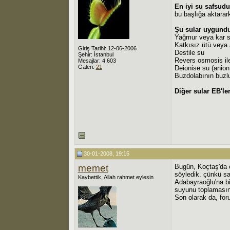
En iyi su safsudu
bu başlığa aktarar
Şu sular uygundu
Yağmur veya kar 
Katkısız ütü veya
Giriş Tarihi: 12-06-2006
Destile su
Şehir: İstanbul
Revers osmosis ile
Mesajlar: 4,603
Galeri:
21
Deionise su (anion 
Buzdolabının buzl
Diğer sular EB'ler
30-01-2008, 19:15
memet
Bugün, Koçtaş'da e
söyledik. çünkü sat
Kaybettik, Allah rahmet eylesin
Adabayraoğlu'na bi
suyunu toplamasın
Son olarak da, foru