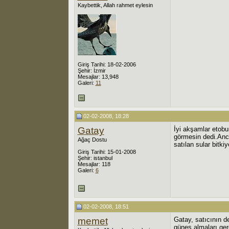
Kaybettik, Allah rahmet eylesin
Giriş Tarihi: 18-02-2006
Şehir: İzmir
Mesajlar: 13,948
Galeri:
11
02-02-2008, 18:28
Gatay
İyi akşamlar etobu
görmesin dedi.Anc
Ağaç Dostu
satılan sular bitki
Giriş Tarihi: 15-01-2008
Şehir: istanbul
Mesajlar: 118
Galeri:
6
02-02-2008, 18:51
memet
Gatay, satıcının d
güneş almaları ge