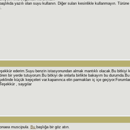
şlıkda yazılı olan suyu kullanın. Diğer suları kesinlikle kullanmayın. Türüne 
.
ekkür ederim.Suyu benzin istasyonundan almak mantıklı olacak.Bu bitkiyi ka
ren bir yerde tutuyorum.Bu bitkiyi de onlarla birlikte bakayım bu durumda.B
şeklinde küçük kepçeleri var.kapanınca elin parmakları iç içe geçiyor.Forumlar
eşekkür , saygılar
onaea muscipula
.
Bu
başlığa bir göz atın.