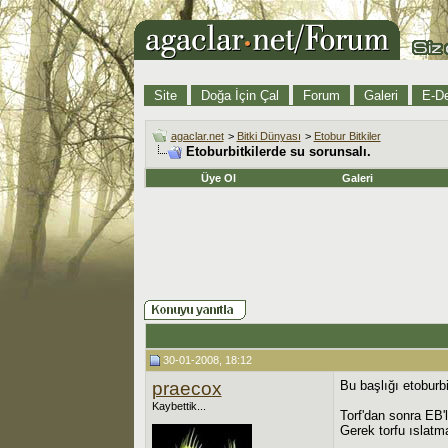
Site
Doğa İçin Çal
Forum
Galeri
E-De
agaclar.net
>
Bitki Dünyası
>
Etobur Bitkiler
Etoburbitkilerde su sorunsalı.
Üye Ol
Galeri
30-01-2008, 18:12
praecox
Bu başlığı etoburb
Kaybettik...
Torf'dan sonra EB'l
Gerek torfu ıslatm