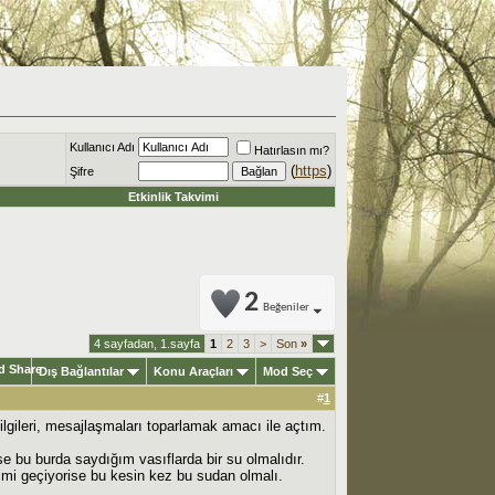
Kullanıcı Adı
Hatırlasın mı?
(
https
)
Şifre
Etkinlik Takvimi
2
Beğeniler
4 sayfadan, 1.sayfa
1
2
3
>
Son
»
Dış Bağlantılar
Konu Araçları
Mod Seç
#
1
lgileri, mesajlaşmaları toparlamak amacı ile açtım.
se bu burda saydığım vasıflarda bir su olmalıdır.
mi geçiyorise bu kesin kez bu sudan olmalı.