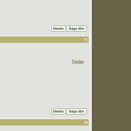
#
7
Paylaş
#
8