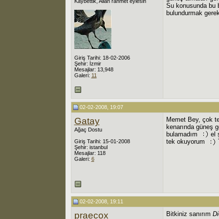
Kaybettik, Allah rahmet eylesin
Su konusunda bu ba
bulundurmak gerek
Giriş Tarihi: 18-02-2006
Şehir: İzmir
Mesajlar: 13,948
Galeri:
11
02-02-2008, 19:07
Gatay
Memet Bey, çok teş
kenarında güneş gö
Ağaç Dostu
bulamadım
el 
tek okuyorum
T
Giriş Tarihi: 15-01-2008
Şehir: istanbul
Mesajlar: 118
Galeri:
6
02-02-2008, 19:11
praecox
Bitkiniz sanırım
Di