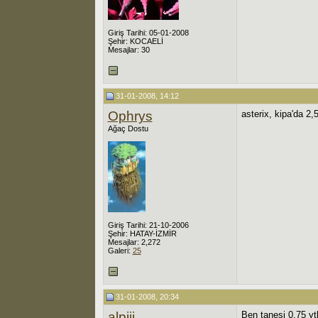
Giriş Tarihi: 05-01-2008
Şehir: KOCAELİ
Mesajlar: 30
31-01-2008, 14:12
Ophrys
asterix, kipa'da 2,
Ağaç Dostu
Giriş Tarihi: 21-10-2006
Şehir: HATAY-İZMİR
Mesajlar: 2,272
Galeri:
25
31-01-2008, 20:34
alpiii
Ben tanesi 0.75 ytl