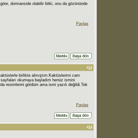
göre, dormanside olabilir bitki, onu da gözönünde
Paylaş
#
13
ktüslerle birlikte almıştım.Kaktüslerimi cam
u sayfaları okumaya başladım henüz ismini
da resimlerini gördüm ama ismi yazılı değildi.Tek
Paylaş
#
14