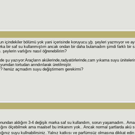
n içindekiler bölümü yok yani içerisinde koruyucu
vb
. şeyleri yazmıyor ve a
a bir saf su kullanmıştım ancak ondan bir daha bulamadım şimdi farklı bir 
b
. şeylerin varlığını nasıl öğrenebilirim?
de şu yazıyor:Araçların akülerinde,radyatörlerinde,cam yıkama suyu ünitelerin
umdan tortudan arındırılarak üretilmiştir.
? henüz açmadım suyu değiştirmem gerekirmi?
onundan aldığım 3-4 değişik marka saf su kullandım, sorun yaşamadım.. Ama
lığını ölçebilmek ama maalsef bu imkanım yok.. Ancak normal şartlarda akü s
ğınız suyu kullnabilirsiniz..Yalnız katkısı ve parfümsüz olmasına dikkat edi