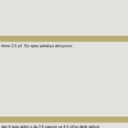
5 litresi 2,5 ytl. Siz epey pahalıya almışsınız.
 den 6 tane aldım o da 3 lt yapıyor ve 4.5 ytl'ye denk geliyor