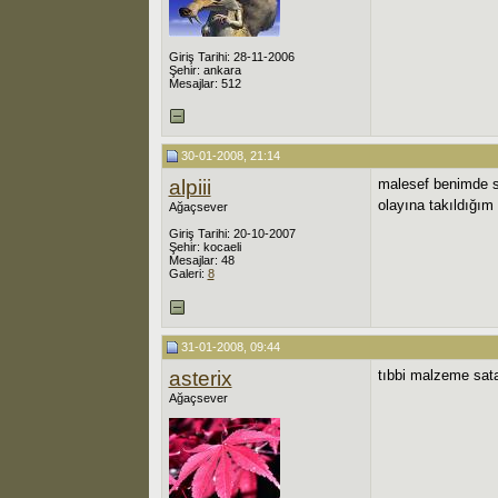
Giriş Tarihi: 28-11-2006
Şehir: ankara
Mesajlar: 512
30-01-2008, 21:14
alpiii
malesef benimde s
olayına takıldığım
Ağaçsever
Giriş Tarihi: 20-10-2007
Şehir: kocaeli
Mesajlar: 48
Galeri:
8
31-01-2008, 09:44
asterix
tıbbi malzeme satan
Ağaçsever