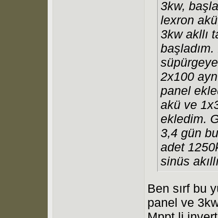
3kw, başla
lexron akü
3kw akllı 
başladım.
süpürgeye 
2x100 ayn
panel ekl
akü ve 1x
ekledim. G
3,4 gün bu
adet 1250
sinüs akıll
Ben sırf bu 
panel ve 3kw 
Mppt li inver