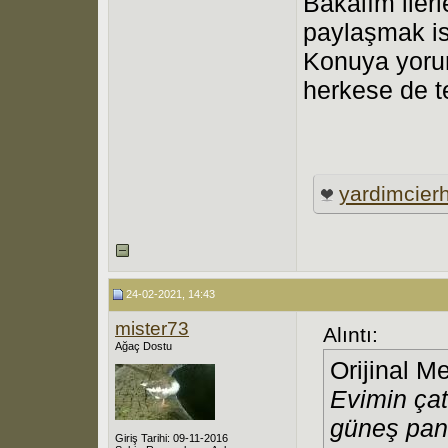
Bakalım iler
paylaşmak is
Konuya yoru
herkese de te
yardimcier
24-02-2021, 14:43
mister73
Alıntı:
Ağaç Dostu
Orijinal M
Evimin ça
güneş pane
Giriş Tarihi: 09-11-2016