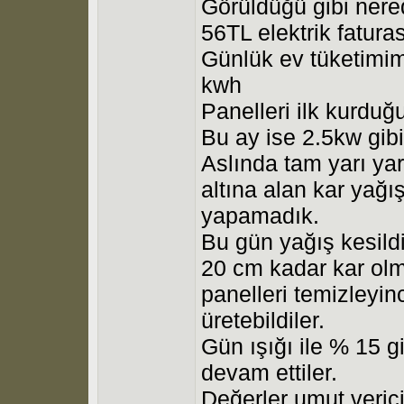
Görüldüğü gibi nere
56TL elektrik fatura
Günlük ev tüketimi
kwh
Panelleri ilk kurdu
Bu ay ise 2.5kw gibi
Aslında tam yarı yar
altına alan kar yağı
yapamadık.
Bu gün yağış kesild
20 cm kadar kar olm
panelleri temizleyinc
üretebildiler.
Gün ışığı ile % 15 g
devam ettiler.
Değerler umut verici