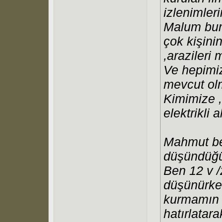
izlenimler
Malum bura
çok kişini
,arazileri 
Ve hepimizi
mevcut ol
Kimimize ,
elektrikli a
Mahmut be
düşündüğü
Ben 12 v /
düşünürke
kurmamın 
hatırlatar