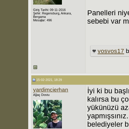
Giriş Tarihi: 09-11-2016
Panelleri niye
Şehir: Regensburg, Ankara,
Bergama
sebebi var m
Mesajlar: 496
vosvos17
b
15-02-2021, 18:29
yardimcierhan
İyi ki bu baş
Ağaç Dostu
kalırsa bu ç
yükünüzü aza
yapmışsınız
belediyeler 