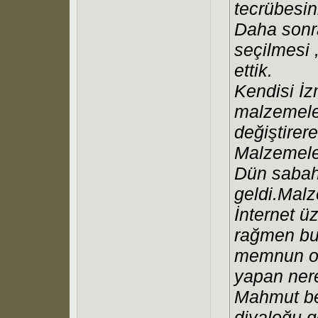
tecrübesini
Daha sonra
seçilmesi ,
ettik.
Kendisi İz
malzemeler
değiştirer
Malzemele
Dün sabah
geldi.Malze
İnternet ü
rağmen bu 
memnun ol
yapan ner
Mahmut be
diyaloğu g