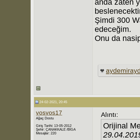
anda zaten y
beslenecekti
Şimdi 300 Wat
edeceğim.
Onu da nasip
aydemirayd
24-02-2021, 20:45
vosvos17
Alıntı:
Ağaç Dostu
Orijinal M
Giriş Tarihi: 13-05-2012
Şehir: ÇANAKKALE /BİGA
29.04.201
Mesajlar: 220