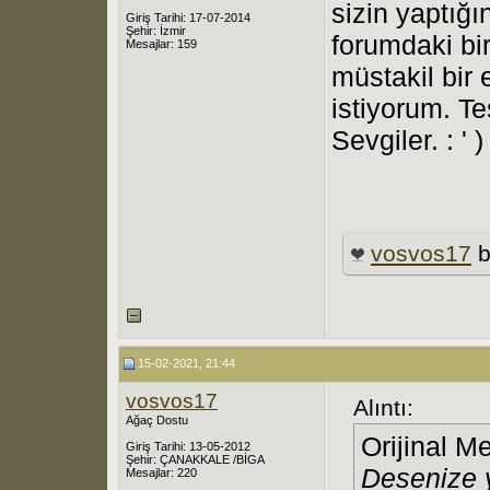
sizin yaptığ
Giriş Tarihi: 17-07-2014
Şehir: İzmir
forumdaki bi
Mesajlar: 159
müstakil bir
istiyorum. T
Sevgiler. : ' )
vosvos17
b
15-02-2021, 21:44
vosvos17
Alıntı:
Ağaç Dostu
Orijinal M
Giriş Tarihi: 13-05-2012
Şehir: ÇANAKKALE /BİGA
Desenize y
Mesajlar: 220