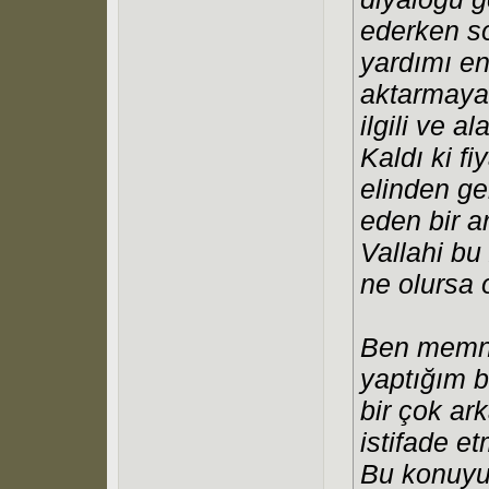
ederken so
yardımı en
aktarmaya
ilgili ve a
Kaldı ki f
elinden ge
eden bir a
Vallahi b
ne olursa 
Ben memnu
yaptığım b
bir çok ar
istifade et
Bu konuyu