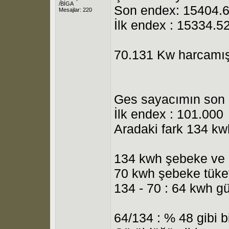
/BİGA
Son endex: 15404.
Mesajlar: 220
İlk endex : 15334.5
70.131 Kw harcamı
Ges sayacımın son 
İlk endex : 101.000
Aradaki fark 134 kw
134 kwh şebeke ve 
70 kwh şebeke tüket
134 - 70 : 64 kwh gü
64/134 : % 48 gibi b