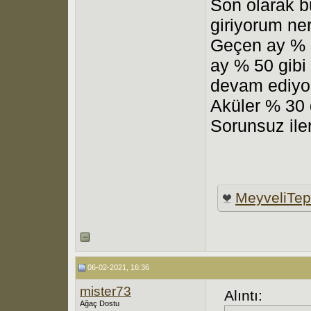
Son olarak bu
giriyorum ne
Geçen ay % 3
ay % 50 gibi 
devam ediyo
Aküler % 30 
Sorunsuz iler
MeyveliTe
06-02-2021, 16:36
mister73
Alıntı:
Ağaç Dostu