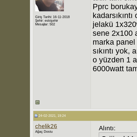
Pprc boruka
kadarsıkıntı
Giriş Tarihi: 16-11-2018
Şehir: eskişehir
jelakü 1x320
Mesajlar: 502
sene 2x100 
marka panel
sıkıntı yok, 
o yüzden 1 a
6000watt tam 
24-02-2021, 19:24
chelik26
Alıntı:
Ağaç Dostu