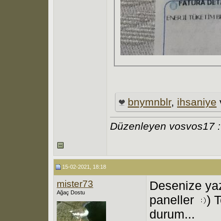
bnymnblr
,
ihsaniye
Düzenleyen vosvos17 :
15-02-2021, 18:18
mister73
Desenize yaz
Ağaç Dostu
paneller
) 
durum...