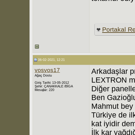
Portakal R
06-02-2021, 12:21
vosvos17
Arkadaşlar p
Ağaç Dostu
LEXTRON ma
Giriş Tarihi: 13-05-2012
Şehir: ÇANAKKALE /BİGA
Diğer panell
Mesajlar: 220
Ben Gazioğl
Mahmut bey 
Türkiye de i
kat iyidir dem
İlk kar yağd