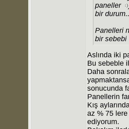
paneller
bir durum..
Panelleri n
bir sebebi
Aslında iki p
Bu sebeble il
Daha sonrala
yapmaktansa 
sonucunda far
Panellerin f
Kış aylarınd
az % 75 lere
ediyorum.