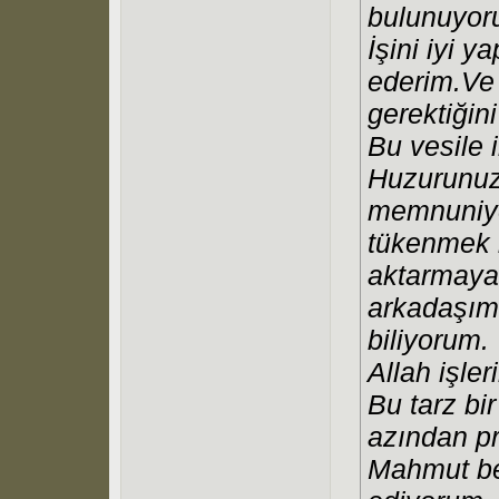
bulunuyor
İşini iyi 
ederim.Ve 
gerektiğin
Bu vesile
Huzurunuzd
memnuniyet
tükenmek b
aktarmay
arkadaşımı
biliyorum.
Allah işleri
Bu tarz bi
azından pr
Mahmut be