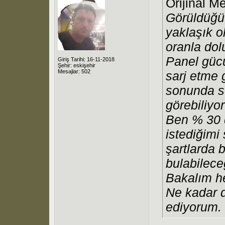
Orijinal M
Görüldüğü 
yaklaşık o
oranla dol
Panel güc
Giriş Tarihi: 16-11-2018
Şehir: eskişehir
Mesajlar: 502
sarj etme 
sonunda so
görebiliyo
Ben % 30 
istediğim
şartlarda 
bulabilece
Bakalım he
Ne kadar 
ediyorum.