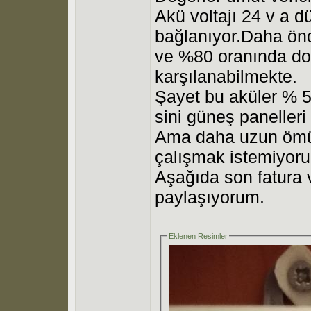
Akü voltajı 24 v a 
bağlanıyor.Daha önc
ve %80 oranında dol
karşılanabilmekte.
Şayet bu aküler % 5
sini güneş panelleri 
Ama daha uzun ömür 
çalışmak istemiyor
Aşağıda son fatura 
paylaşıyorum.
Eklenen Resimler