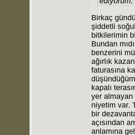
ediyorum.
Birkaç gündü
şiddetli soğu
bitkilerimin 
Bundan mıdır
benzerini müs
ağırlık kaza
faturasına k
düşündüğüm b
kapalı teras
yer almayan 
niyetim var.
bir dezavant
açısından ama
anlamına gel