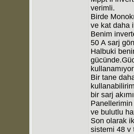
verimli.
Birde Monokri
ve kat daha i
Benim inver
50 A sarj gön
Halbuki beni
gücünde.Güc
kullanamıyo
Bir tane daha
kullanabilir
bir sarj akı
Panellerimin
ve bulutlu h
Son olarak i
sistemi 48 v