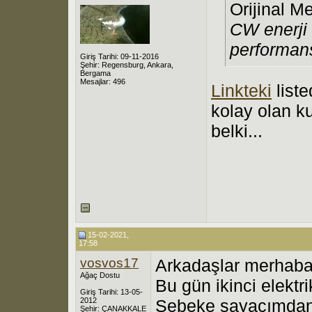
Orijinal M
CW enerji 
performan
Giriş Tarihi: 09-11-2016
Şehir: Regensburg, Ankara,
Bergama
Mesajlar: 496
Linkteki
liste
kolay olan kul
belki...
15-02-2021,
17:58
vosvos17
Arkadaşlar merhaba
Ağaç Dostu
Bu gün ikinci elektri
Giriş Tarihi: 13-05-
2012
Şebeke sayacımda
Şehir: ÇANAKKALE