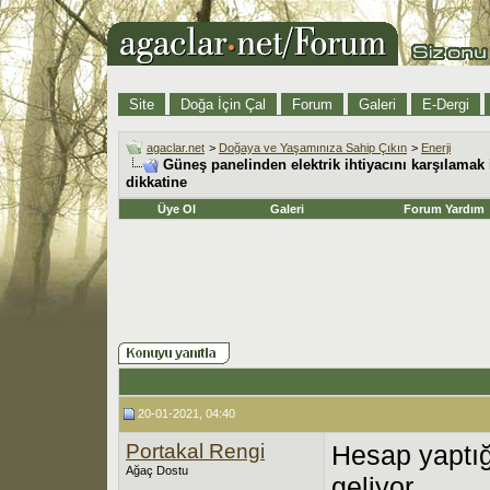
Site
Doğa İçin Çal
Forum
Galeri
E-Dergi
agaclar.net
>
Doğaya ve Yaşamınıza Sahip Çıkın
>
Enerji
Güneş panelinden elektrik ihtiyacını karşılamak 
dikkatine
Üye Ol
Galeri
Forum Yardım
20-01-2021, 04:40
Portakal Rengi
Hesap yaptığ
Ağaç Dostu
geliyor.