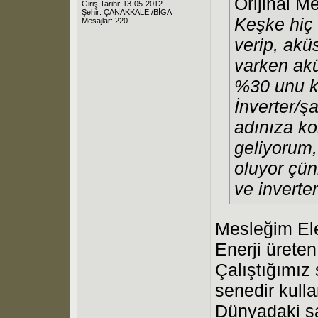
Orijinal M
Giriş Tarihi: 13-05-2012
Şehir: ÇANAKKALE /BİGA
Keşke hiç 
Mesajlar: 220
verip, akü
varken ak
%30 unu k
İnverter/şa
adınıza ko
geliyorum,
oluyor çü
ve inverter
Mesleğim Elek
Enerji üreten
Çalıştığımız
senedir kulla
Dünyadaki say