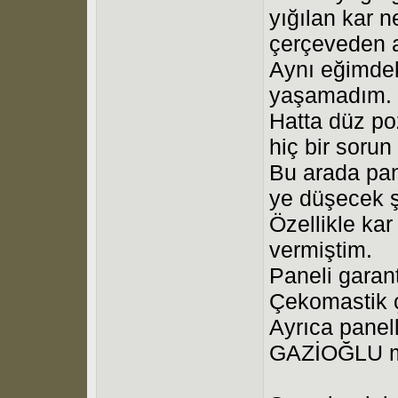
yığılan kar 
çerçeveden a
Aynı eğimdek
yaşamadım.
Hatta düz po
hiç bir soru
Bu arada pan
ye düşecek ş
Özellikle kar
vermiştim.
Paneli garan
Çekomastik ç
Ayrıca panell
GAZİOĞLU mar