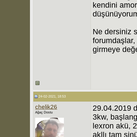
kendini amort
düşünüyoru
Ne dersiniz 
forumdaşlar,
girmeye değ
24-02-2021, 18:53
chelik26
29.04.2019 
Ağaç Dostu
3kw, başlang
lexron akü, 
akllı tam sin