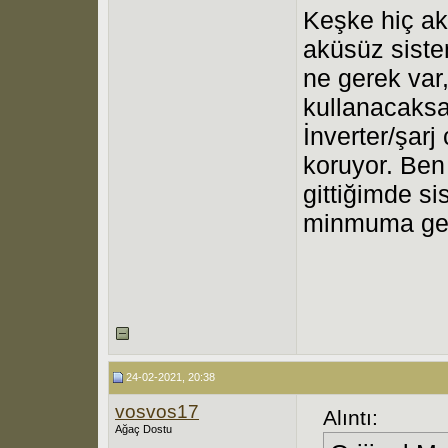
Keşke hiç ak
aküsüz sist
ne gerek va
kullanacaksa
İnverter/şarj
koruyor. Ben
gittiğimde s
minmuma gelm
24-02-2021, 20:38
vosvos17
Alıntı:
Ağaç Dostu