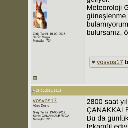
Meteoroloji 
güneşlenme s
bulamıyorum.
bulursanız, ö
Giriş Tarihi: 19-02-2018
Şehir: Muğla
Mesajlar: 734
vosvos17
b
26-01-2021, 19:18
vosvos17
2800 saat yıl
Ağaç Dostu
ÇANAKKALE 
Giriş Tarihi: 13-05-2012
Şehir: ÇANAKKALE /BİGA
Bu da günlük
Mesajlar: 220
tekamül ediyo