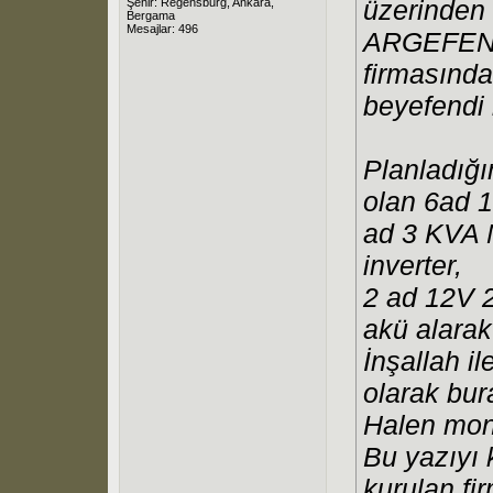
üzerinden 
Şehir: Regensburg, Ankara,
Bergama
Mesajlar: 496
ARGEFEN
firmasın
beyefendi i
Planladığı
olan 6ad 1
ad 3 KVA M
inverter,
2 ad 12V 
akü alara
İnşallah il
olarak bu
Halen mon
Bu yazıyı 
kurulan fi