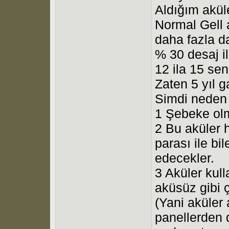
Aldığım akül
Normal Gell 
daha fazla da
% 30 desaj i
12 ila 15 sen
Zaten 5 yıl g
Simdi neden 
1 Şebeke olm
2 Bu aküler 
parası ile bi
edecekler.
3 Aküler kul
aküsüz gibi 
(Yani aküler 
panellerden 