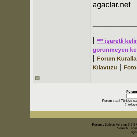
agaclar.net
__________
.
|
*** işaretli ke
görünmeyen kel
|
Forum Kuralla
|
Kılavuzu
Foto
Forum
Forum saati Türkiye sa
(Türkiye
Forum vBulletin Version 3.8.5 
Search Engin
agac