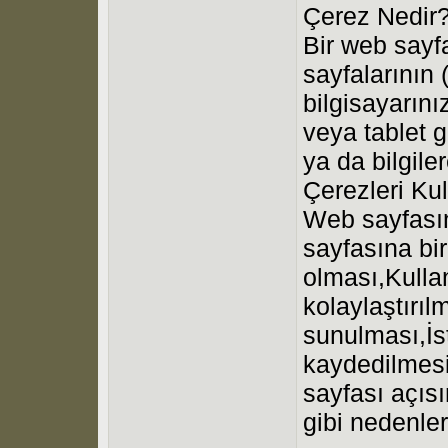
Çerez Nedir
Bir web sayf
sayfalarının 
bilgisayarını
veya tablet g
ya da bilgil
Çerezleri Kul
Web sayfasın
sayfasına bir
olması,Kullan
kolaylaştırıl
sunulması,İs
kaydedilmesi
sayfası açısı
gibi nedenler