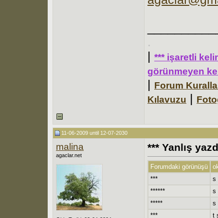
__________
.
|
*** işaretli ke
görünmeyen kel
|
Forum Kuralla
|
Kılavuzu
Foto
11-06-2009 until 12-07-2030
malina
*** Yanlış yaz
agaclar.net
Forumdaki görünüşü
o
***
s
******
s 
*****
s 
***
t 