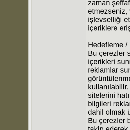
zaman şeffaf
etmezseniz, 
işlevselliği 
içeriklere er
Hedefleme /
Bu çerezler s
içerikleri su
reklamlar su
görüntülenme
kullanılabilir
sitelerini ha
bilgileri rek
dahil olmak ü
Bu çerezler bi
takip ederek k