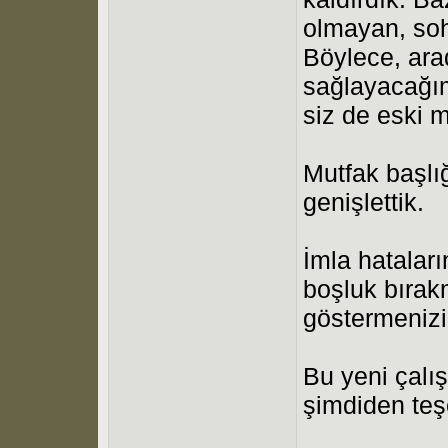
olmayan, sohb
Böylece, arad
sağlayacağım
siz de eski m
Mutfak başlığ
genişlettik.
İmla hatalar
boşluk bıra
göstermenizi
Bu yeni çalı
şimdiden teş