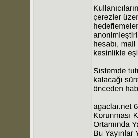
Kullanıcıları
çerezler üzer
hedeflemeleri
anonimleştiri
hesabı, mail a
kesinlikle eş
Sistemde tutu
kalacağı süre
önceden haber
agaclar.net 6
Korunması Ka
Ortamında Ya
Bu Yayınlar 