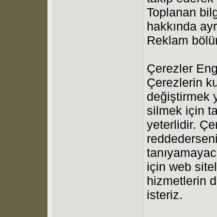
Toplanan bilgi
hakkında ayrı
Reklam bölüm
Çerezler Eng
Çerezlerin kul
değiştirmek 
silmek için t
yeterlidir. Ç
reddederseni
tanıyamayaca
için web site
hizmetlerin 
isteriz.