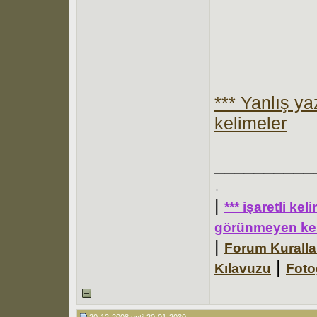
*** Yanlış y
kelimeler
__________
.
|
*** işaretli ke
görünmeyen kel
|
Forum Kuralla
|
Kılavuzu
Foto
20-12-2008 until 20-01-2030