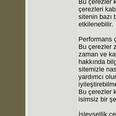
Bu çerezler 
çerezleri ka
sitenin bazı
etkilenebilir.
Performans ç
Bu çerezler z
zaman ve karş
hakkında bilg
sitemizle nas
yardımcı olu
iyileştirebil
Bu çerezler k
isimsiz bir şe
İşlevsellik çe