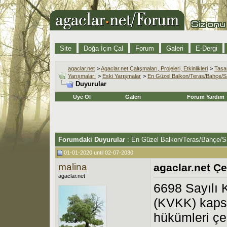
Site
Doğa İçin Çal
Forum
Galeri
E-Dergi
agaclar.net
>
Agaclar.net Çalışmaları, Projeleri, Etkinlikleri
>
Tasar
Yarışmaları
>
Eski Yarışmalar
>
En Güzel Balkon/Teras/Bahçe/S
Duyurular
Üye Ol
Galeri
Forum Yardım
Forumdaki Duyurular
:
En Güzel Balkon/Teras/Bahçe/S
01-01-2020 until 02-07-2030
malina
agaclar.net Çe
agaclar.net
6698 Sayılı 
(KVKK) kaps
hükümleri çe