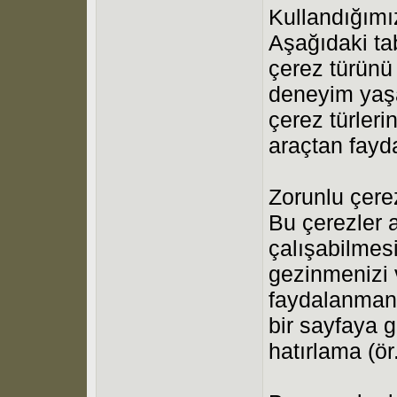
Kullandığımı
Aşağıdaki ta
çerez türünü 
deneyim yaş
çerez türleri
araçtan fayd
Zorunlu çerez
Bu çerezler a
çalışabilmesi
gezinmenizi v
faydalanmanı
bir sayfaya 
hatırlama (ör.