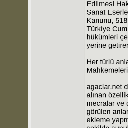
Edilmesi Hak
Sanat Eserle
Kanunu, 5187
Türkiye Cumh
hükümleri çe
yerine getir
Her türlü an
Mahkemeleri 
agaclar.net d
alınan özell
mecralar ve d
görülen anla
ekleme yapma
şekilde sunul