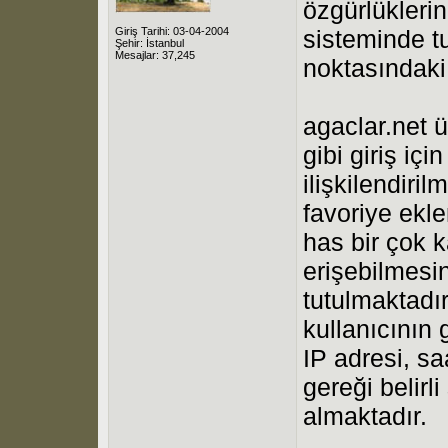
özgürlükleri
Giriş Tarihi: 03-04-2004
sisteminde tu
Şehir: İstanbul
Mesajlar: 37,245
noktasındaki
agaclar.net ü
gibi giriş içi
ilişkilendiril
favoriye ekle
has bir çok k
erişebilmesi
tutulmaktadır
kullanıcının 
IP adresi, sa
gereği belirl
almaktadır.