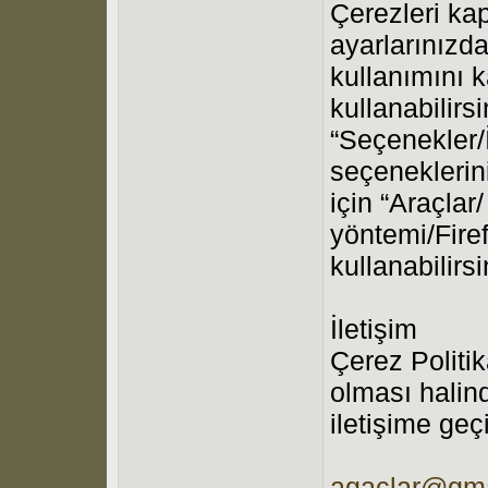
Çerezleri ka
ayarlarınızda
kullanımını 
kullanabilirsi
“Seçenekler/İ
seçeneklerini 
için “Araçlar
yöntemi/Fire
kullanabilirsi
İletişim
Çerez Politik
olması halin
iletişime geç
agaclar@gma