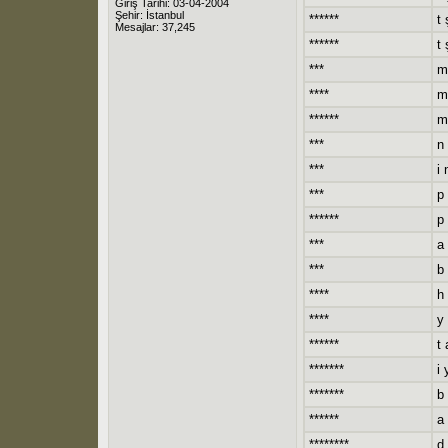
Giriş Tarihi: 03-04-2004
Şehir: İstanbul
******
t 
Mesajlar: 37,245
******
t 
***
m
****
m
******
m 
***
n 
***
i 
***
p 
******
p 
***
a 
***
b
****
h 
****
y
******
t 
*******
i 
*******
b
******
a 
********
d 