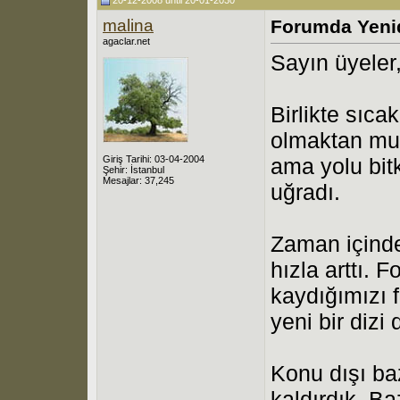
malina
Forumda Yeni
agaclar.net
Sayın üyeler,
Birlikte sıcak
olmaktan mut
Giriş Tarihi: 03-04-2004
ama yolu bit
Şehir: İstanbul
Mesajlar: 37,245
uğradı.
Zaman içinde
hızla arttı.
kaydığımızı 
yeni bir diz
Konu dışı baz
kaldırdık. Ba