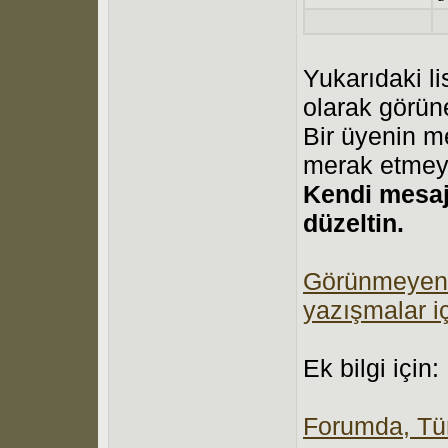
Yukarıdaki li
olarak görün
Bir üyenin me
merak etmey
Kendi mesajı
düzeltin.
Görünmeyen ke
yazışmalar iç
Ek bilgi için:
Forumda, Tür