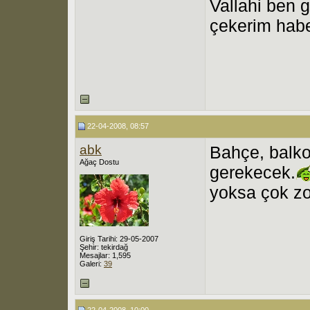
Vallahi ben 
çekerim habe
22-04-2008, 08:57
abk
Bahçe, balko
Ağaç Dostu
gerekecek.
yoksa çok zo
Giriş Tarihi: 29-05-2007
Şehir: tekirdağ
Mesajlar: 1,595
Galeri:
39
22-04-2008, 10:00