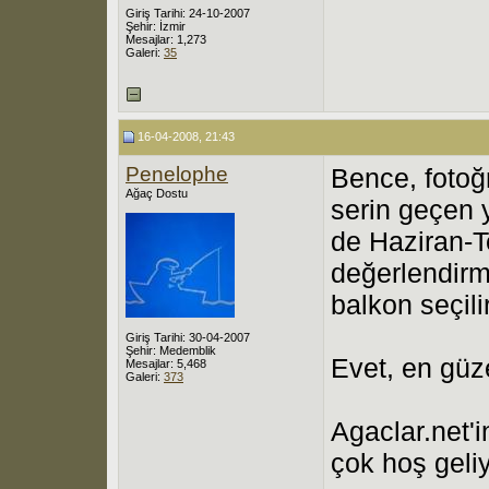
Giriş Tarihi: 24-10-2007
Şehir: İzmir
Mesajlar: 1,273
Galeri:
35
16-04-2008, 21:43
Penelophe
Bence, fotoğ
Ağaç Dostu
serin geçen 
de Haziran-T
değerlendirm
balkon seçilir
Giriş Tarihi: 30-04-2007
Şehir: Medemblik
Evet, en güze
Mesajlar: 5,468
Galeri:
373
Agaclar.net'
çok hoş geliy