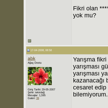
Fikri olan *
yok mu?
17-04-2008, 08:58
abk
Yarışma fikr
Ağaç Dostu
yarışması gü
yarışması y
kazanacağı b
cesaret edip 
Giriş Tarihi: 29-05-2007
Şehir: tekirdağ
bilemiyorum.
Mesajlar: 1,595
Galeri:
39