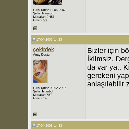
Giriş Tarihi: 11-03-2007
Şehir: Giresun
Mesajlar: 2,451
Galeri:
53
17-04-2008, 14:23
çekirdek
Bizler için 
Ağaç Dostu
İklimsiz. De
da var ya.. K
gerekeni yap
anlaşılabilir 
Giriş Tarihi: 09-02-2007
Şehir: İstanbul
Mesajlar: 857
Galeri:
14
17-04-2008, 14:33