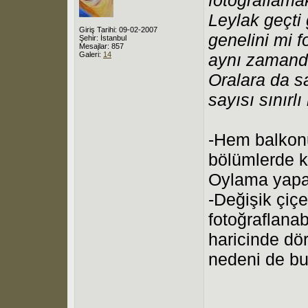
Leylak geçt
Giriş Tarihi: 09-02-2007
genelini mi 
Şehir: İstanbul
Mesajlar: 857
Galeri:
14
aynı zamanda
Oralara da sa
sayısı sınırl
-Hem balkonu
bölümlerde ka
Oylama yapar
-Değişik çi
fotoğraflana
haricinde dör
nedeni de bu 