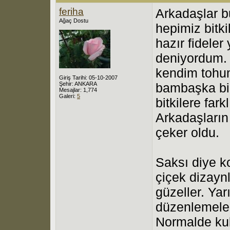
feriha
Arkadaşlar bu
Ağaç Dostu
hepimiz bitk
hazır fideler
deniyordum. 
kendim tohu
Giriş Tarihi: 05-10-2007
Şehir: ANKARA
bambaşka bir
Mesajlar: 1,774
Galeri:
5
bitkilere fark
Arkadaşların 
çeker oldu.
Saksı diye ko
çiçek dizaynl
güzeller. Ya
düzenlemeler
Normalde kul