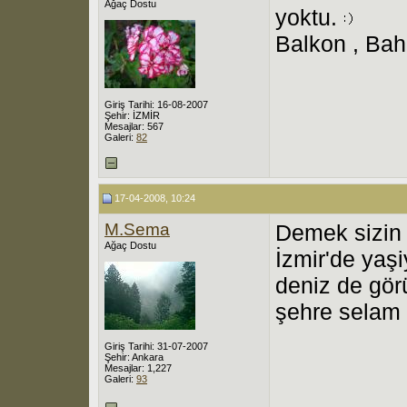
Ağaç Dostu
yoktu.
Balkon , Bahç
Giriş Tarihi: 16-08-2007
Şehir: İZMİR
Mesajlar: 567
Galeri:
82
17-04-2008, 10:24
M.Sema
Demek sizin 
Ağaç Dostu
İzmir'de yaşi
deniz de gör
şehre selam 
Giriş Tarihi: 31-07-2007
Şehir: Ankara
Mesajlar: 1,227
Galeri:
93