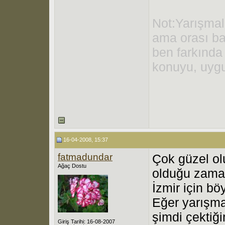
Not:Yarışma
ama orası ba
ben farkınd
konuyu, uygun
16-04-2008, 15:37
fatmadundar
Çok güzel ol
Ağaç Dostu
olduğu zaman
İzmir için bö
Eğer yarışm
şimdi çektiği
Giriş Tarihi: 16-08-2007