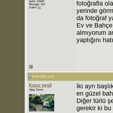
Şehir: İZMİR
fotoğrafla o
Mesajlar: 567
Galeri:
82
yerinde gör
da fotoğraf y
Ev ve Bahçe 
almıyorum am
yaptığını hat
16-04-2008, 16:51
Koyu yeşil
İki ayrı başlı
Ağaç Dostu
en güzel bah
Diğer türlü ş
gerekir ki bu