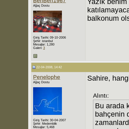
BenBen1967
Yazık benim
Ağaç Dostu
katılamayaca
balkonum ol
Giriş Tarihi: 09-10-2006
Şehir: istanbul
Mesajlar: 1,280
Galeri:
3
22-04-2008, 14:42
Penelophe
Sahire, hang
Ağaç Dostu
Alıntı:
Bu arada 
bahçenin d
Giriş Tarihi: 30-04-2007
zamanlarda
Şehir: Medemblik
Mesajlar: 5,468