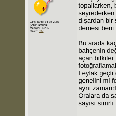
topallarken, 
seyrederken 
dışardan bir
Giriş Tarihi: 14-03-2007
Şehir: istanbul
demesi beni 
Mesajlar: 6,265
Galeri:
637
Bu arada kaç
bahçenin değ
açan bitkile
fotoğraflamak
Leylak geçt
genelini mi 
aynı zamanda
Oralara da sa
sayısı sınırl