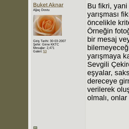
Buket Aknar
Bu fikri, yan
Ağaç Dostu
yarışması fi
öncelikle kri
Örneğin fotoğ
bir mesaj vey
Giriş Tarihi: 30-03-2007
Şehir: Girne KKTC
bilemeyeceğim
Mesajlar: 2,471
Galeri:
53
yarışmaya ka
Sevgili Çeki
eşyalar, saks
dereceye gir
verilerek olu
olmalı, onlar 