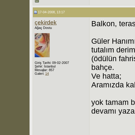
17-04-2008, 13:17
çekirdek
Balkon, teras
Ağaç Dostu
Güler Hanımı
tutalım derim
(ödülün fahri
Giriş Tarihi: 09-02-2007
bahçe.
Şehir: İstanbul
Mesajlar: 857
Galeri:
14
Ve hatta;
Aramızda kal
yok tamam b
devamı yaza