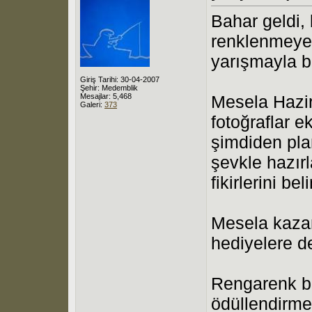
Bahar geldi,
renklenmeye 
yarışmayla 
Giriş Tarihi: 30-04-2007
Şehir: Medemblik
Mesajlar: 5,468
Mesela Hazir
Galeri:
373
fotoğraflar e
şimdiden pla
şevkle hazırl
fikirlerini be
Mesela kazana
hediyelere de
Rengarenk ba
ödüllendirme