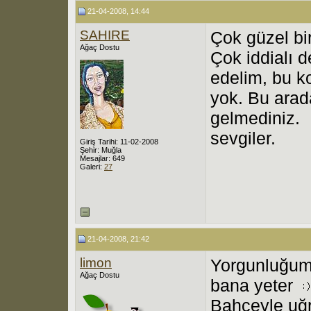
21-04-2008, 14:44
SAHIRE
Çok güzel bir
Ağaç Dostu
Çok iddialı 
edelim, bu k
yok. Bu arad
gelmediniz.
sevgiler.
Giriş Tarihi: 11-02-2008
Şehir: Muğla
Mesajlar: 649
Galeri:
27
21-04-2008, 21:42
limon
Yorgunluğum
Ağaç Dostu
bana yeter
Bahçeyle uğr