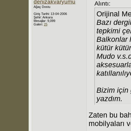
denizakvaryumu
Alıntı:
Ağaç Dostu
Orijinal M
Giriş Tarihi: 13-04-2006
Şehir: Ankara
Bazı dergi
Mesajlar: 9,099
Galeri:
25
tepkimi çe
Balkonlar
kütür kütür
Mudo v.s.d
aksesuarla
katıllanılı
Bizim için
yazdım.
Zaten bu bah
mobilyaları v