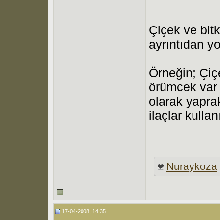
Çiçek ve bitk
ayrıntıdan y
Örneğin; Çiçe
örümcek var
olarak yaprak
ilaçlar kullan
Nuraykoza
17-04-2008, 14:35