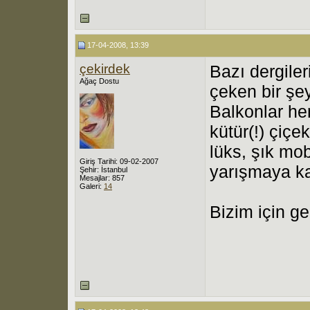
17-04-2008, 13:39
çekirdek
Bazı dergile
Ağaç Dostu
çeken bir şey
Balkonlar he
kütür(!) çiçe
lüks, şık mob
Giriş Tarihi: 09-02-2007
yarışmaya kat
Şehir: İstanbul
Mesajlar: 857
Galeri:
14
Bizim için ge