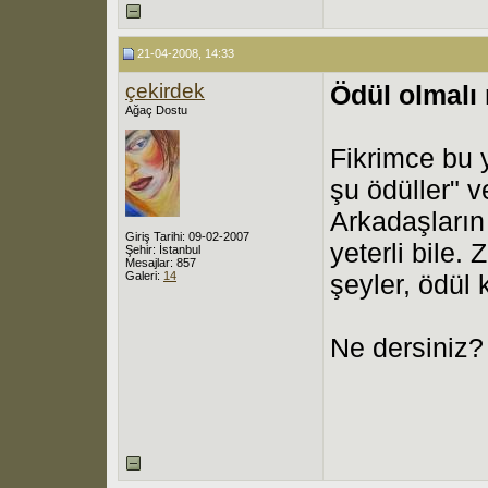
21-04-2008, 14:33
çekirdek
Ödül olmalı
Ağaç Dostu
Fikrimce bu 
şu ödüller" v
Arkadaşların
Giriş Tarihi: 09-02-2007
yeterli bile.
Şehir: İstanbul
Mesajlar: 857
Galeri:
14
şeyler, ödül 
Ne dersiniz?