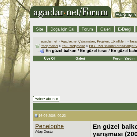
Site
Doğa İçin Çal
Forum
Galeri
E-Dergi
agaclar.net
>
Agaclar.net Çalışmaları, Projeleri, Etkinlikleri
>
Tasar
Yarışmaları
>
Eski Yarışmalar
>
En Güzel Balkon/Teras/Bahçe/S
En güzel balkon / En güzel teras / En güzel bah
Üye Ol
Galeri
Forum Yardım
16-04-2008, 00:23
Penelophe
En güzel balko
Ağaç Dostu
yarışması (20