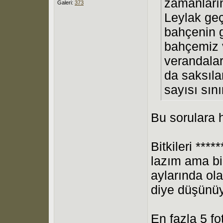
zamanların
Galeri:
373
Leylak ge
bahçenin g
bahçemiz 
verandalar
da saksıla
sayısı sını
Bu sorulara 
Bitkileri ***
lazım ama bir
aylarında ol
diye düşünü
En fazla 5 fo