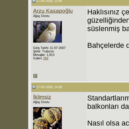
17-04-2008, 13:48
Arzu Kasapoğlu
Haklısınız çe
Ağaç Dostu
güzelliğinden
süslenmiş ba
Bahçelerde 
Giriş Tarihi: 11-07-2007
Şehir: Trabzon
Mesajlar: 1,813
Galeri:
256
17-04-2008, 14:08
İklimsiz
Standartlarım
Ağaç Dostu
balkonları d
Nasıl olsa a