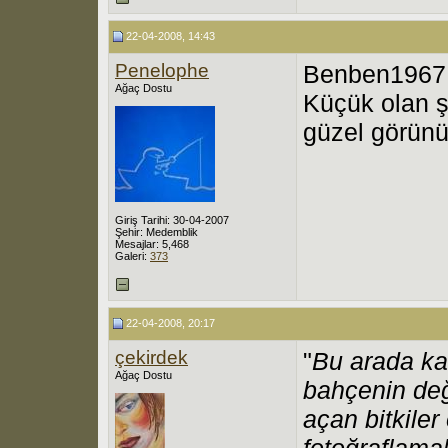
22-04-2008, 14:43
Penelophe
Benben1967,
Ağaç Dostu
Küçük olan ş
güzel görünür
Giriş Tarihi: 30-04-2007
Şehir: Medemblik
Mesajlar: 5,468
Galeri:
373
22-04-2008, 20:17
çekirdek
"
Bu arada ka
Ağaç Dostu
bahçenin değ
açan bitkile
fotoğraflamak