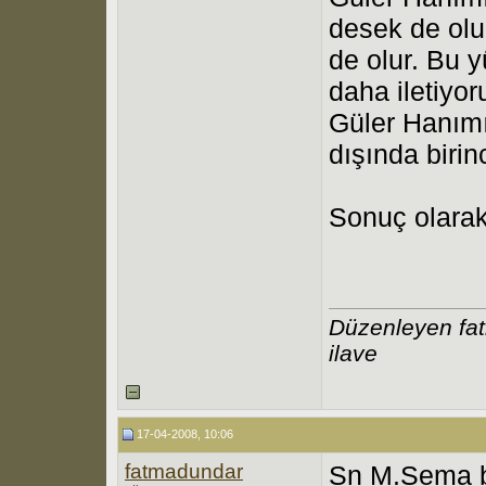
desek de ol
de olur. Bu y
daha iletiyor
Güler Hanım
dışında birin
Sonuç olarak
Düzenleyen fa
ilave
17-04-2008, 10:06
fatmadundar
Sn M.Sema b