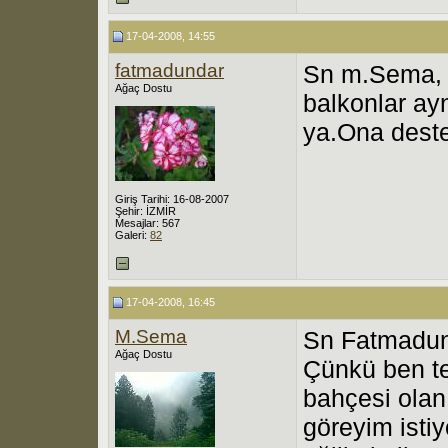
17-04-2008, 14:55
fatmadundar
Sn m.Sema, b
Ağaç Dostu
balkonlar ay
ya.Ona deste
Giriş Tarihi: 16-08-2007
Şehir: İZMİR
Mesajlar: 567
Galeri:
82
17-04-2008, 16:45
M.Sema
Sn Fatmadund
Ağaç Dostu
Çünkü ben te
bahçesi olan 
göreyim isti