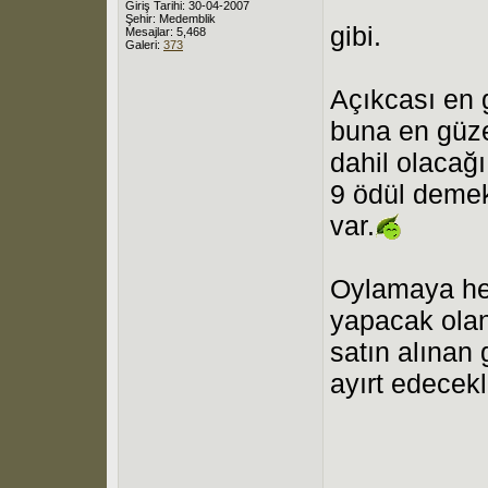
Giriş Tarihi: 30-04-2007
Şehir: Medemblik
gibi.
Mesajlar: 5,468
Galeri:
373
Açıkcası en g
buna en güze
dahil olacağ
9 ödül demek
var.
Oylamaya her
yapacak olan
satın alınan 
ayırt edecekl