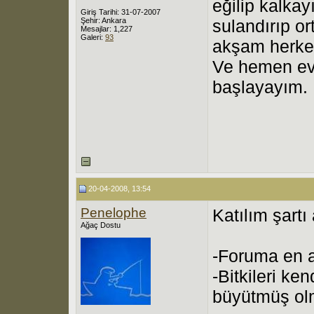
eğilip kalka
Giriş Tarihi: 31-07-2007
Şehir: Ankara
sulandırıp o
Mesajlar: 1,227
Galeri:
93
akşam herkes
Ve hemen ev
başlayayım.
20-04-2008, 13:54
Penelophe
Katılım şartı
Ağaç Dostu
-Foruma en 
-Bitkileri ken
büyütmüş ol