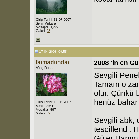
Giriş Tarihi: 31-07-2007
Şehir: Ankara
Mesajlar: 1,227
Galeri:
93
17-04-2008, 09:55
fatmadundar
2008 'in en G
Ağaç Dostu
Sevgili Pene
Tamam o zama
olur. Çünkü 
henüz bahar 
Giriş Tarihi: 16-08-2007
Şehir: İZMİR
Mesajlar: 567
Galeri:
82
Sevgili abk,
tescillendi. 
Güler Hanımı