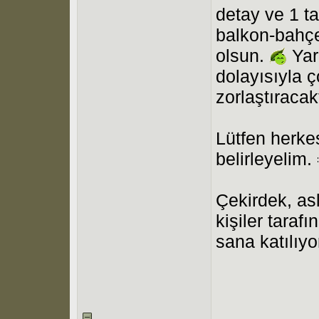
detay ve 1 t
balkon-bahçe
olsun.
Yar
dolayısıyla ç
zorlaştıraca
Lütfen herkes
belirleyelim.
Çekirdek, asl
kişiler tarafı
sana katılıy