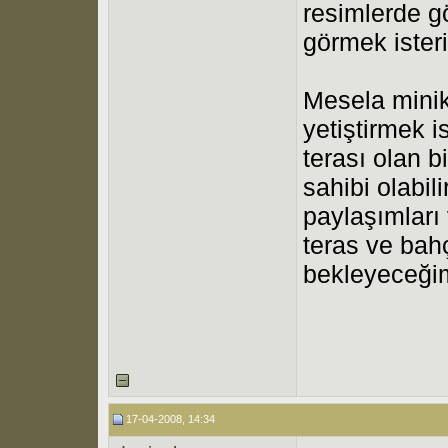
resimlerde g
görmek ister
Mesela minik 
yetiştirmek 
terası olan b
sahibi olabil
paylaşımları 
teras ve bah
bekleyeceği
17-04-2008, 14:34