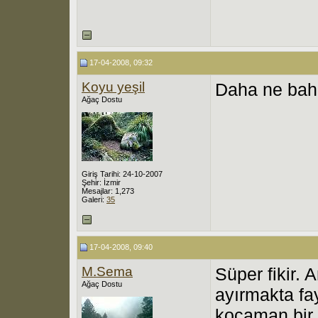
17-04-2008, 09:32
Koyu yeşil
Daha ne bahç
Ağaç Dostu
Giriş Tarihi: 24-10-2007
Şehir: İzmir
Mesajlar: 1,273
Galeri:
35
17-04-2008, 09:40
M.Sema
Süper fikir.
Ağaç Dostu
ayırmakta f
kocaman bir 