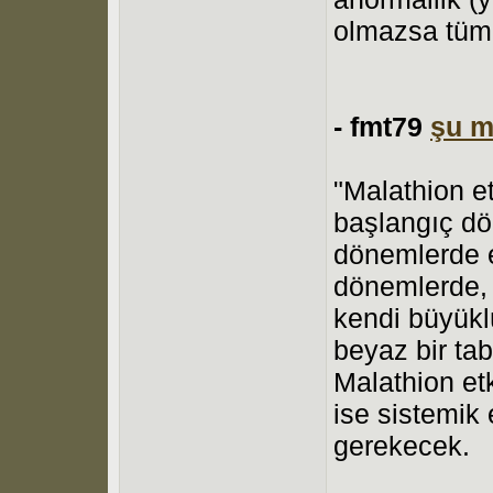
olmazsa tüm b
-
fmt79
şu m
"Malathion et
başlangıç dön
dönemlerde etk
dönemlerde, y
kendi büyükl
beyaz bir ta
Malathion et
ise sistemik 
gerekecek.