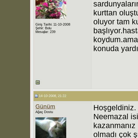
sardunyalar
kurttan oluşt
oluyor tam k
Giriş Tarihi: 11-10-2008
Şehir: Bolu
başlıyor.hast
Mesajlar: 239
koydum.ama 
konuda yardı
14-10-2008, 21:22
Günüm
Hoşgeldiniz.
Ağaç Dostu
Neemazal isim
kazanmanız k
olmadı çok ş