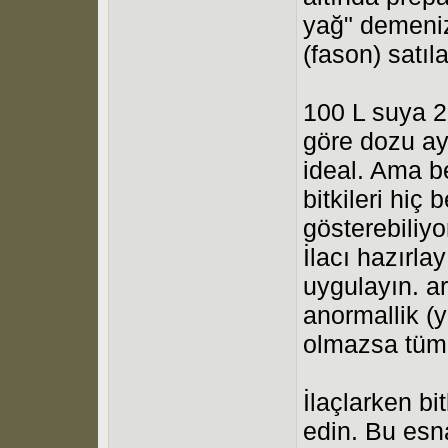
yağ" demeniz 
(fason) satıla
100 L suya 2 
göre dozu aya
ideal. Ama b
bitkileri hiç 
gösterebiliyo
İlacı hazırla
uygulayın. a
anormallik (
olmazsa tüm b
İlaçlarken bi
edin. Bu esn