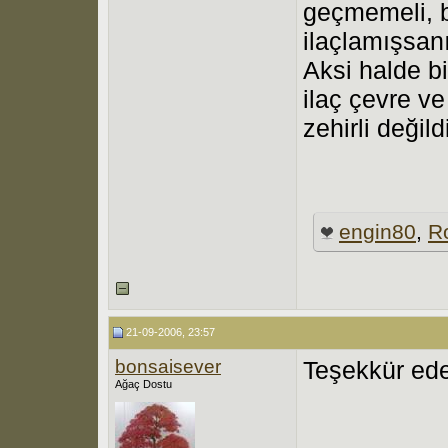
geçmemeli, b
ilaçlamışsan
Aksi halde bi
ilaç çevre v
zehirli değildi
engin80
,
R
21-09-2006, 23:57
bonsaisever
Teşekkür ed
Ağaç Dostu