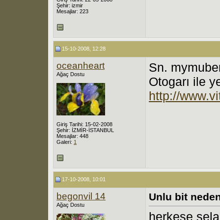
Şehir: izmir
Mesajlar: 223
15-10-2008, 12:28
oceanheart
Sn. mymuberra
Ağaç Dostu
Otogarı ile y
http://www.v
Giriş Tarihi: 15-02-2008
Şehir: İZMİR-İSTANBUL
Mesajlar: 448
Galeri:
1
17-10-2008, 10:01
begonvil 14
Unlu bit nede
Ağaç Dostu
herkese sela