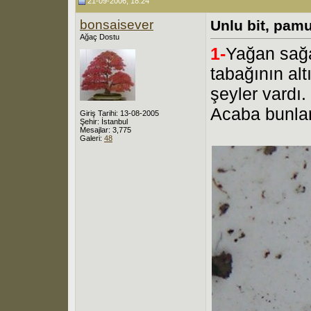
21-09-2006, 18:24
bonsaisever
Unlu bit, pamu
Ağaç Dostu
1-
Yağan sağ
tabağının al
şeyler vardı.
Acaba bunlar
Giriş Tarihi: 13-08-2005
Şehir: İstanbul
Mesajlar: 3,775
Galeri:
48