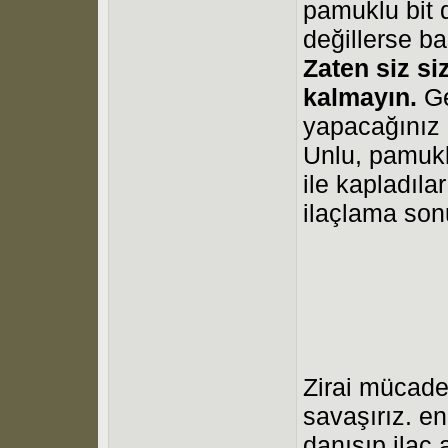
pamuklu bit 
değillerse ba
Zaten siz s
kalmayın.
Ge
yapacağınız 
Unlu, pamukl
ile kapladıla
ilaçlama so
Zirai mücadele
savaşırız. en 
danışıp ilaç 