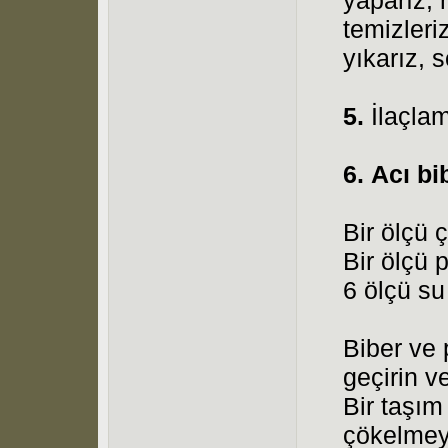
yaparız, 
temizleriz
yıkarız, s
5.
İlaçlam
6.
Acı bi
Bir ölçü 
Bir ölçü 
6 ölçü su
Biber ve 
geçirin v
Bir taşı
çökelmey