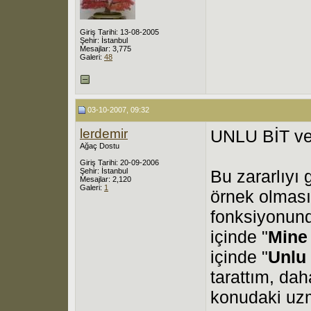
Giriş Tarihi: 13-08-2005
Şehir: İstanbul
Mesajlar: 3,775
Galeri:
48
03-10-2007, 09:32
lerdemir
UNLU BİT v
Ağaç Dostu
Giriş Tarihi: 20-09-2006
Şehir: İstanbul
Bu zararlıyı
Mesajlar: 2,120
Galeri:
1
örnek olması
fonksiyonund
içinde "
Mine
içinde "
Unlu
tarattım, da
konudaki uzm