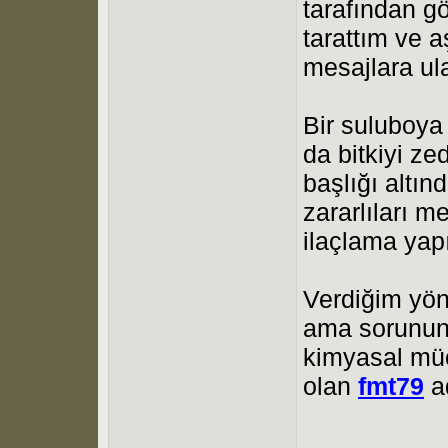
tarafından gö
tarattım ve 
mesajlara ul
Bir suluboya f
da bitkiyi ze
başlığı altın
zararlıları m
ilaçlama yap
Verdiğim yön
ama sorununu
kimyasal müc
olan
fmt79
ad