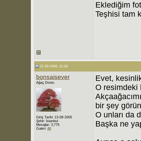
Eklediğim fo
Teşhisi tam 
21-09-2006, 21:28
bonsaisever
Evet, kesinli
Ağaç Dostu
O resimdeki b
Akçaağacımı
bir şey görü
O unları da d
Giriş Tarihi: 13-08-2005
Şehir: İstanbul
Başka ne ya
Mesajlar: 3,775
Galeri:
48