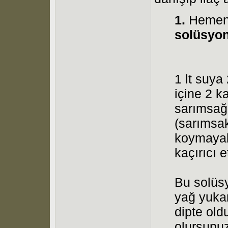
1.
Heme
solüsyo
1 lt suya
içine 2 k
sarımsağı
(sarımsak
koymayabi
kaçırıcı e
Bu solüs
yağ yuka
dipte old
olursunu