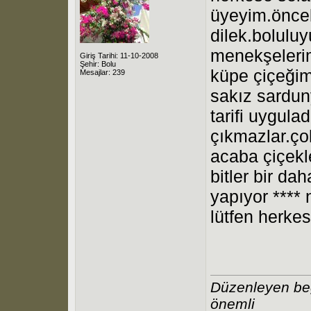
üyeyim.öncel
dilek.bolulu
menekşelerim
Giriş Tarihi: 11-10-2008
Şehir: Bolu
küpe çiçeğim
Mesajlar: 239
sakız sardun
tarifi uygula
çıkmazlar.ço
acaba çiçekl
bitler bir da
yapıyor **** 
lütfen herkes
Düzenleyen beg
önemli