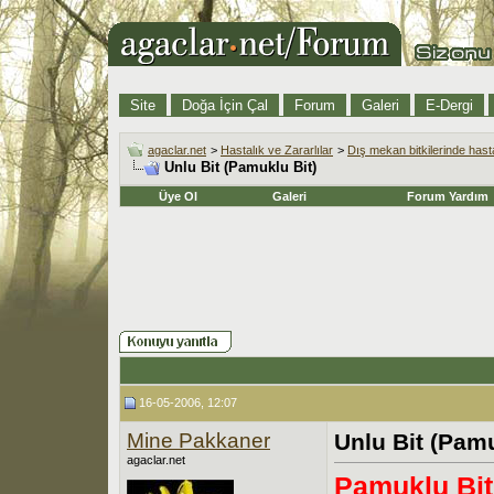
Site
Doğa İçin Çal
Forum
Galeri
E-Dergi
agaclar.net
>
Hastalık ve Zararlılar
>
Dış mekan bitkilerinde hasta
Unlu Bit (Pamuklu Bit)
Üye Ol
Galeri
Forum Yardım
16-05-2006, 12:07
Mine Pakkaner
Unlu Bit (Pamu
agaclar.net
Pamuklu Bit