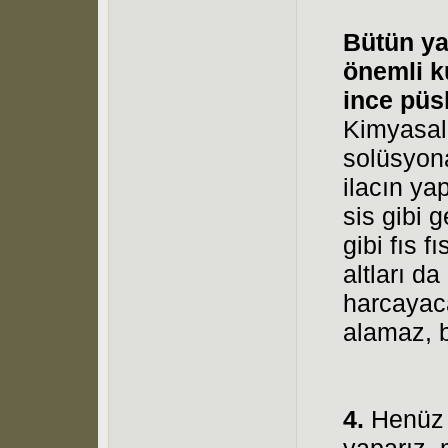
Bütün ya
önemli k
ince püs
Kimyasal 
solüsyon
ilacın ya
sis gibi 
gibi fıs f
altları d
harcayac
alamaz, b
4.
Henüz 