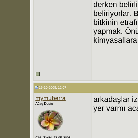
derken belirl
beliriyorlar. 
bitkinin etra
yapmak. Önü
kimyasallar
15-10-2008, 12:07
mymuberra
arkadaşlar iz
Ağaç Dostu
yer varmı ac
Giriş Tarihi: 22-05-2008