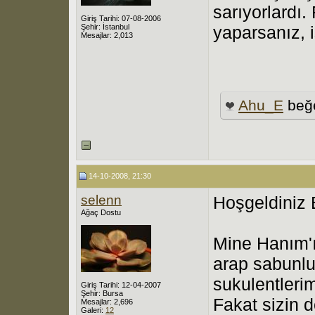
sarıyorlardı
Giriş Tarihi: 07-08-2006
Şehir: İstanbul
yaparsanız, i
Mesajlar: 2,013
Ahu_E
beğe
14-10-2008, 21:30
selenn
Hoşgeldiniz 
Ağaç Dostu
Mine Hanım'ı
arap sabunlu
sukulentlerim
Giriş Tarihi: 12-04-2007
Şehir: Bursa
Fakat sizin d
Mesajlar: 2,696
Galeri:
12