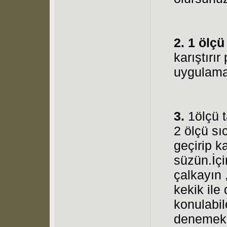
2. 1 ölçü
karıştırı
uygulama
3.
1ölçü t
2 ölçü sı
geçirip k
süzün.İçi
çalkayın 
kekik ile
konulabi
denemek 