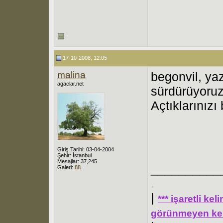
17-10-2008, 12:05
malina
begonvil, yaz
agaclar.net
sürdürüyoruz
Açtıklarınızı
Giriş Tarihi: 03-04-2004
Şehir: İstanbul
Mesajlar: 37,245
__________
Galeri:
88
.
|
*** işaretli ke
görünmeyen kel