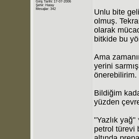
Giriş Tarihi: 17-07-2006
Şehir: Hatay
Mesajlar: 342
Unlu bite gel
olmuş. Tekra
olarak mücad
bitkide bu yö
Ama zamanım 
yerini sarmı
önerebilirim.
Bildiğim kada
yüzden çevre
"Yazlık yağ" 
petrol türevi
altında prepa