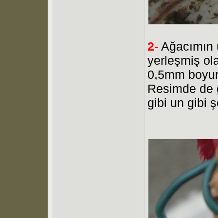
2-
Ağacımın ü
yerleşmiş ol
0,5mm boyund
Resimde de g
gibi un gibi 