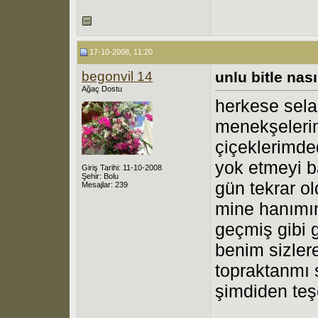
17-10-2008, 11:20
begonvil 14
unlu bitle nas
Ağaç Dostu
herkese sela
menekşelerim
çiçeklerimde
yok etmeyi 
Giriş Tarihi: 11-10-2008
Şehir: Bolu
gün tekrar o
Mesajlar: 239
mine hanımın
geçmiş gibi 
benim sizler
topraktanmı 
şimdiden teş