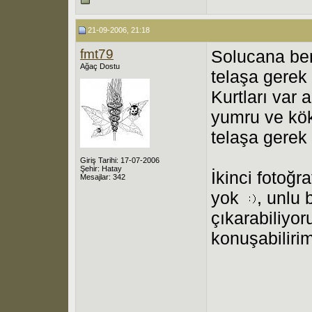
21-09-2006, 21:18
fmt79
Solucana ben
Ağaç Dostu
telaşa gerek
Kurtları var 
yumru ve kök
telaşa gerek
Giriş Tarihi: 17-07-2006
Şehir: Hatay
İkinci fotoğr
Mesajlar: 342
yok
, unlu 
çıkarabiliyor
konuşabilirim