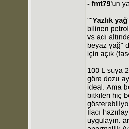
-
fmt79
'un y
""
Yazlık yağ
bilinen petro
vs adı altınd
beyaz yağ" de
için açık (fas
100 L suya 2 
göre dozu aya
ideal. Ama b
bitkileri hiç 
gösterebiliyo
İlacı hazırla
uygulayın. a
anormallik (