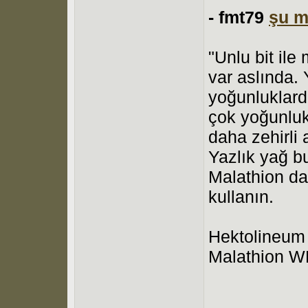
-
fmt79
şu m
"Unlu bit il
var aslında
yoğunluklard
çok yoğunluk
daha zehirli 
Yazlık yağ b
Malathion da
kullanın.
Hektolineum 
Malathion WP