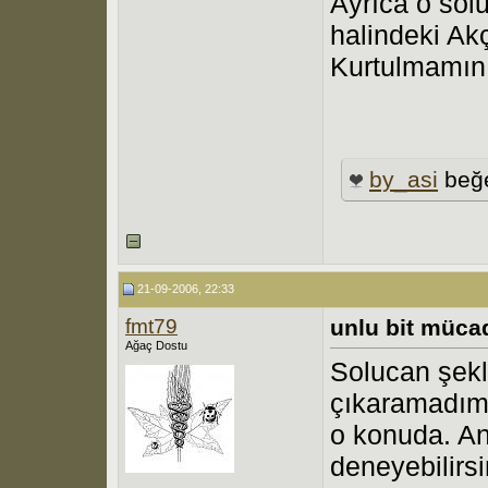
Ayrıca o solu
halindeki Ak
Kurtulmamın
by_asi
beğe
21-09-2006, 22:33
fmt79
unlu bit müca
Ağaç Dostu
Solucan şekl
çıkaramadım
o konuda. An
deneyebilirsi