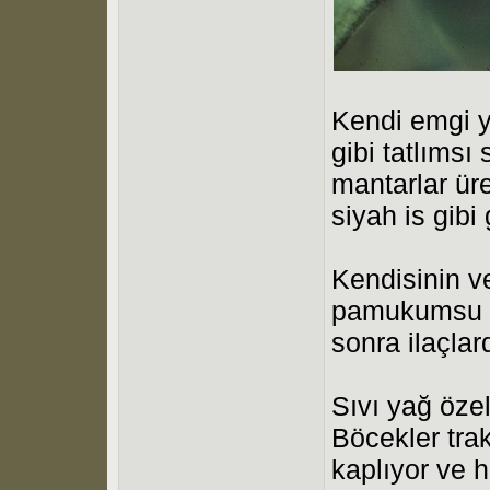
Kendi emgi y
gibi tatlımsı
mantarlar ür
siyah is gib
Kendisinin v
pamukumsu b
sonra ilaçlar
Sıvı yağ özel
Böcekler tra
kaplıyor ve 