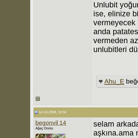
Unlubit yoğun
ise, elinize b
vermeyecek h
anda patates f
vermeden azal
unlubitleri 
Ahu_E
beğe
14-10-2008, 19:56
begonvil 14
selam arkada
Ağaç Dostu
aşkına.ama 