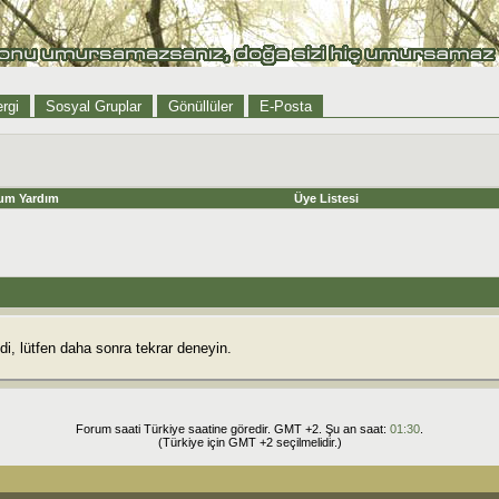
rgi
Sosyal Gruplar
Gönüllüler
E-Posta
um Yardım
Üye Listesi
i, lütfen daha sonra tekrar deneyin.
Forum saati Türkiye saatine göredir. GMT +2. Şu an saat:
01:30
.
(Türkiye için GMT +2 seçilmelidir.)