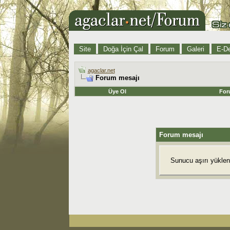
Site
Doğa İçin Çal
Forum
Galeri
E-De
agaclar.net
Forum mesajı
Üye Ol
For
Forum mesajı
Sunucu aşırı yüklend