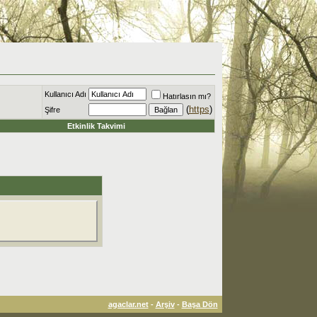
Kullanıcı Adı
Hatırlasın mı?
(
https
)
Şifre
Etkinlik Takvimi
agaclar.net
-
Arşiv
-
Başa Dön