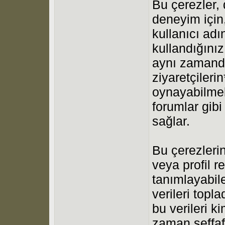
Bu çerezler, 
deneyim için, 
kullanıcı ad
kullandığınız
aynı zaman
ziyaretçileri
oynayabilmele
forumlar gibi
sağlar.
Bu çerezlerin 
veya profil re
tanımlayabilec
verileri topl
bu verileri 
zaman şeffaf