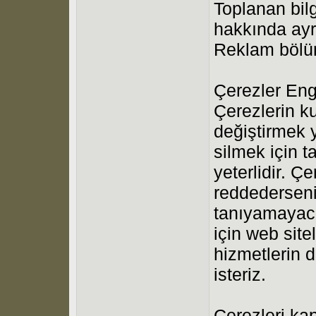
Toplanan bilgi
hakkında ayrı
Reklam bölüm
Çerezler Eng
Çerezlerin kul
değiştirmek 
silmek için t
yeterlidir. Ç
reddederseni
tanıyamayaca
için web site
hizmetlerin 
isteriz.
Çerezleri ka