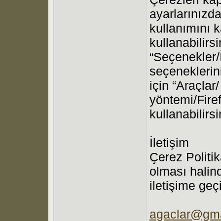
ayarlarınızda
kullanımını 
kullanabilirsi
“Seçenekler/İ
seçeneklerini 
için “Araçlar
yöntemi/Fire
kullanabilirsi
İletişim
Çerez Politik
olması halin
iletişime geç
agaclar@gma