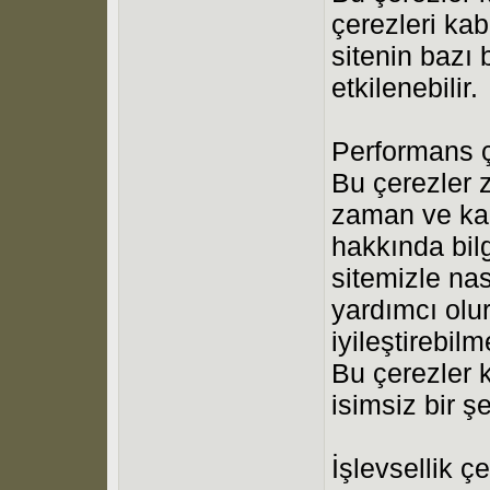
çerezleri ka
sitenin bazı
etkilenebilir.
Performans ç
Bu çerezler z
zaman ve karş
hakkında bilg
sitemizle nas
yardımcı olu
iyileştirebil
Bu çerezler k
isimsiz bir şe
İşlevsellik çe