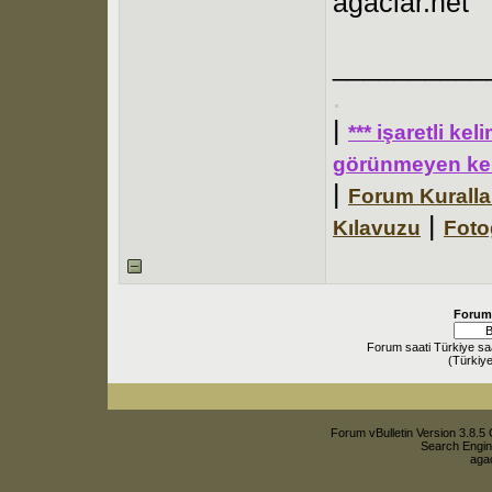
agaclar.net
__________
.
|
*** işaretli ke
görünmeyen kel
|
Forum Kuralla
|
Kılavuzu
Foto
Forum
Forum saati Türkiye sa
(Türkiye
Forum vBulletin Version 3.8.5 
Search Engin
agac