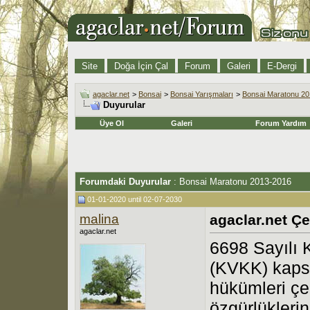
Site
Doğa İçin Çal
Forum
Galeri
E-Dergi
agaclar.net
>
Bonsai
>
Bonsai Yarışmaları
>
Bonsai Maratonu 2
Duyurular
Üye Ol
Galeri
Forum Yardım
Forumdaki Duyurular
:
Bonsai Maratonu 2013-2016
01-01-2020 until 02-07-2030
malina
agaclar.net Çe
agaclar.net
6698 Sayılı 
(KVKK) kaps
hükümleri çe
özgürlükleri