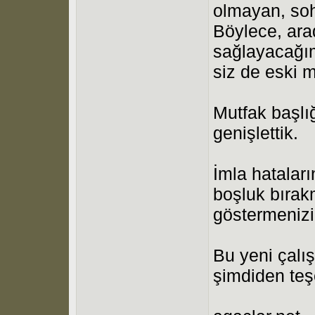
olmayan, sohb
Böylece, arad
sağlayacağım
siz de eski m
Mutfak başlığ
genişlettik.
İmla hatalar
boşluk bıra
göstermenizi
Bu yeni çalı
şimdiden teş