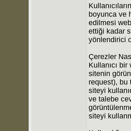
Kullanıcıları
boyunca ve ha
edilmesi web
ettiği kadar 
yönlendirici 
Çerezler Nası
Kullanıcı bir
sitenin görü
request), bu 
siteyi kulla
ve talebe ce
görüntülenme
siteyi kulla