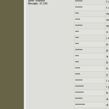
Şehir: İstanbul
******
t 
Mesajlar: 37,245
******
t 
***
m
****
m
******
m 
***
n 
***
i 
***
p 
******
p 
***
a 
***
b
****
h 
****
y
******
t 
*******
i 
*******
b
******
a 
********
d 