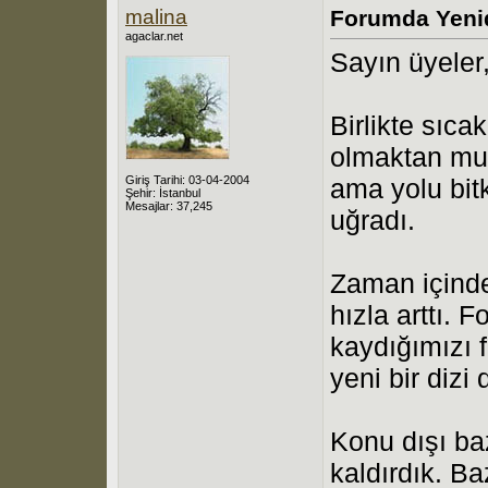
malina
Forumda Yeni
agaclar.net
Sayın üyeler,
Birlikte sıcak
olmaktan mut
Giriş Tarihi: 03-04-2004
ama yolu bit
Şehir: İstanbul
Mesajlar: 37,245
uğradı.
Zaman içinde
hızla arttı.
kaydığımızı 
yeni bir diz
Konu dışı baz
kaldırdık. Ba