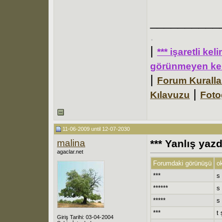
__________
.
|
*** işaretli ke
görünmeyen kel
|
Forum Kuralla
|
Kılavuzu
Foto
11-06-2009 until 12-07-2030
malina
*** Yanlış yaz
agaclar.net
Forumdaki görünüşü
o
***
s
******
s 
*****
s 
***
t 
Giriş Tarihi: 03-04-2004