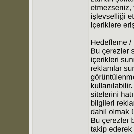
etmezseniz, 
işlevselliği 
içeriklere er
Hedefleme /
Bu çerezler s
içerikleri su
reklamlar su
görüntülenme
kullanılabilir
sitelerini ha
bilgileri rek
dahil olmak ü
Bu çerezler bi
takip ederek k