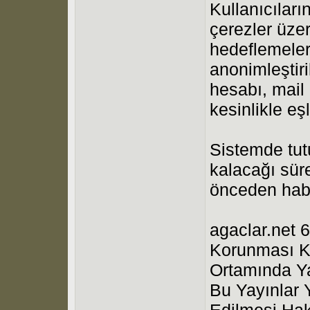
Kullanıcıları
çerezler üzer
hedeflemeleri
anonimleştiri
hesabı, mail a
kesinlikle eş
Sistemde tutu
kalacağı süre
önceden haber
agaclar.net 6
Korunması Ka
Ortamında Ya
Bu Yayınlar 
Edilmesi Hak