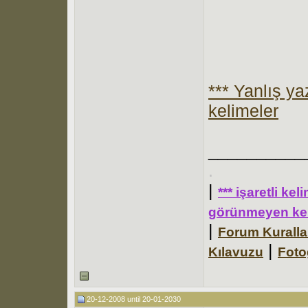
*** Yanlış y
kelimeler
__________
.
|
*** işaretli ke
görünmeyen kel
|
Forum Kuralla
|
Kılavuzu
Foto
20-12-2008 until 20-01-2030