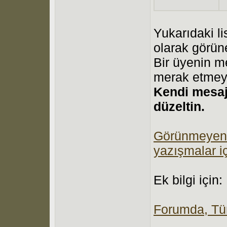
Yukarıdaki li
olarak görün
Bir üyenin me
merak etmey
Kendi mesajı
düzeltin.
Görünmeyen ke
yazışmalar iç
Ek bilgi için:
Forumda, Tür