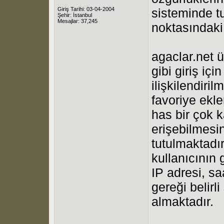
Giriş Tarihi: 03-04-2004
sisteminde tu
Şehir: İstanbul
Mesajlar: 37,245
noktasındaki
agaclar.net ü
gibi giriş içi
ilişkilendiril
favoriye ekle
has bir çok k
erişebilmesi
tutulmaktadır
kullanıcının 
IP adresi, sa
gereği belirl
almaktadır.