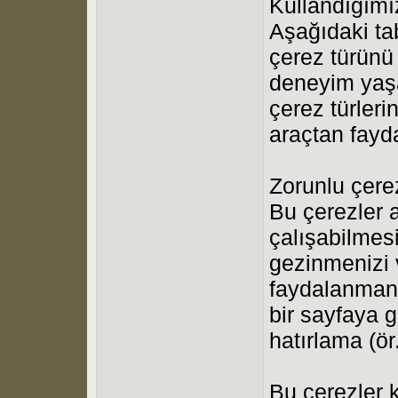
Kullandığımı
Aşağıdaki ta
çerez türünü 
deneyim yaş
çerez türleri
araçtan fayd
Zorunlu çerez
Bu çerezler a
çalışabilmesi
gezinmenizi v
faydalanmanı
bir sayfaya 
hatırlama (ör.
Bu çerezler 