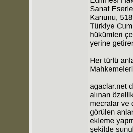
Sanat Eserle
Kanunu, 5187
Türkiye Cumh
hükümleri çe
yerine getir
Her türlü an
Mahkemeleri 
agaclar.net d
alınan özell
mecralar ve d
görülen anla
ekleme yapma
şekilde sunul