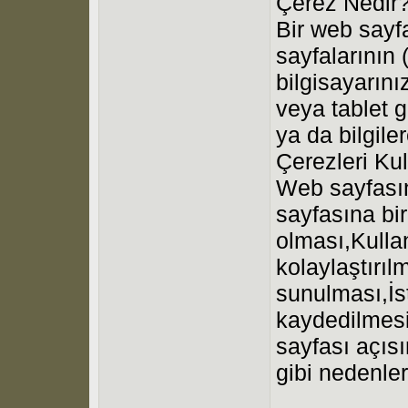
Çerez Nedir
Bir web sayf
sayfalarının 
bilgisayarını
veya tablet g
ya da bilgil
Çerezleri Kul
Web sayfasın
sayfasına bir
olması,Kullan
kolaylaştırıl
sunulması,İs
kaydedilmesi
sayfası açısı
gibi nedenler