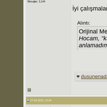
Mesajlar: 3,144
İyi çalışmalar
Alıntı:
Orijinal M
Hocam, "ka
anlamadım
dusunena
27-03-2015, 10:26