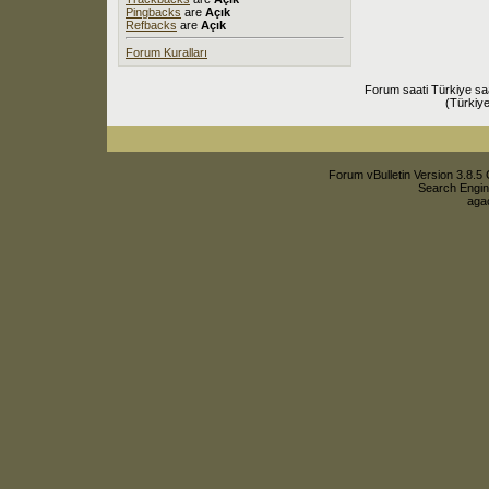
Pingbacks
are
Açık
Refbacks
are
Açık
Forum Kuralları
Forum saati Türkiye sa
(Türkiye
Forum vBulletin Version 3.8.5 
Search Engin
agac