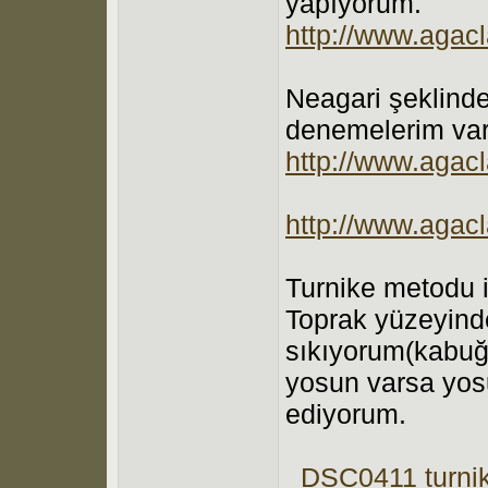
yapıyorum.
http://www.agacla
Neagari şeklinde
denemelerim var
http://www.agacl
http://www.agacl
Turnike metodu i
Toprak yüzeyinde
sıkıyorum(kabuğu
yosun varsa yosu
ediyorum.
_DSC0411 turnik