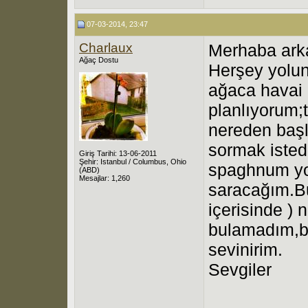
07-03-2014, 23:47
Charlaux
Merhaba ark
Ağaç Dostu
Herşey yolun
ağaca havai
planlıyorum;
nereden başl
sormak iste
Giriş Tarihi: 13-06-2011
Şehir: Istanbul / Columbus, Ohio
spaghnum yo
(ABD)
Mesajlar: 1,260
saracağım.Bu
içerisinde )
bulamadım,bu
sevinirim.
Sevgiler