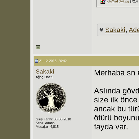
foto?raf 3-4.jpg
(72.4 
Sakaki
,
Ad
21-12-2013, 20:42
Sakaki
Merhaba sn 
Ağaç Dostu
Aslında gövd
size ilk önce
ancak bu türü
ötürü boyunu
Giriş Tarihi: 06-06-2010
Şehir: Adana
fayda var.
Mesajlar: 4,815