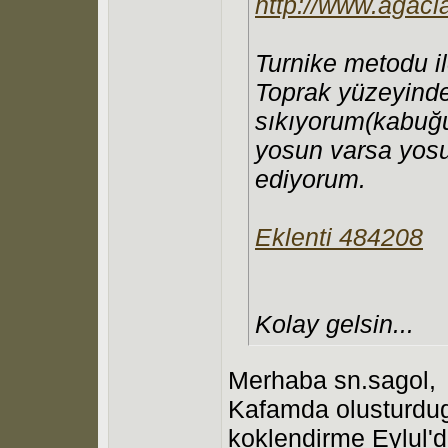
http://www.agacl
Turnike metodu il
Toprak yüzeyinde
sıkıyorum(kabuğu
yosun varsa yosu
ediyorum.
Eklenti 484208
Kolay gelsin...
Merhaba sn.sagol,
Kafamda olusturdug
koklendirme Eylul'