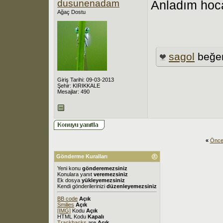
dusunenadam
Anladım hoca
Ağaç Dostu
sagol
beğen
Giriş Tarihi: 09-03-2013
Şehir: KIRIKKALE
Mesajlar: 490
«
Önce
Gönderme Kuralları
Yeni konu
gönderemezsiniz
Konulara yanıt
veremezsiniz
Ek dosya
yükleyemezsiniz
Kendi gönderilerinizi
düzenleyemezsiniz
BB code
Açık
Smilies
Açık
[IMG]
Kodu
Açık
HTML Kodu
Kapalı
Trackbacks
are
Açık