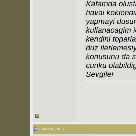
Kafamda olust
havai koklendi
yapmayi dusun
kullanacagim i
kendini topar
duz ilerlemesiy
konusunu da s
cunku olabildi
Sevgiler
27-03-2015, 01:50