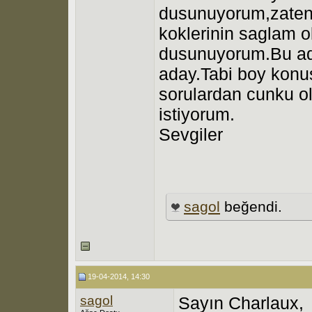
dusunuyorum,zaten a
koklerinin saglam o
dusunuyorum.Bu ada
aday.Tabi boy konu
sorulardan cunku ol
istiyorum.
Sevgiler
sagol
beğendi.
19-04-2014, 14:30
sagol
Sayın Charlaux,