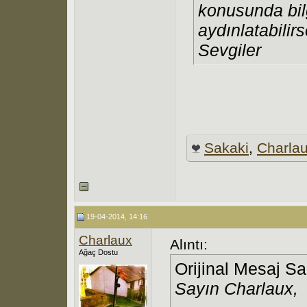
konusunda bi
aydınlatabilirs
Sevgiler
Sakaki
,
Charla
19-04-2014, 14:16
Charlaux
Alıntı:
Ağaç Dostu
Orijinal Mesaj S
Sayın Charlaux,