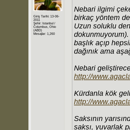
Nebari ilgimi çek
birkaç yöntem d
Giriş Tarihi: 13-06-
2011
Şehir: Istanbul /
Uzun soluklu den
Columbus, Ohio
(ABD)
dokunmuyorum). 
Mesajlar: 1,260
başlık açıp hepsi
dağınık ama aşağı
Nebari geliştirec
http://www.agacla
Kürdanla kök geli
http://www.agacl
Saksının yarısınd
saksı, yuvarlak p