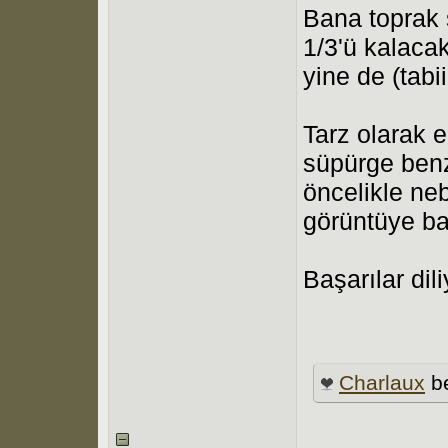
Bana toprak 
1/3'ü kalacak
yine de (tabi
Tarz olarak e
süpürge benze
öncelikle ne
görüntüye ba
Başarılar dil
Charlaux
be