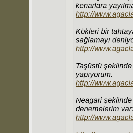
kenarlara yayılm
http://www.agacla
Kökleri bir tahta
sağlamayı deniy
http://www.agacl
Taşüstü şeklinde 
yapıyorum.
http://www.agacla
Neagari şeklinde 
denemelerim var
http://www.agacl