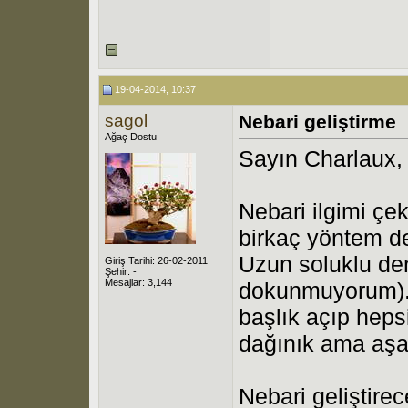
19-04-2014, 10:37
sagol
Nebari geliştirme
Ağaç Dostu
Sayın Charlaux,
Nebari ilgimi çe
birkaç yöntem d
Uzun soluklu den
Giriş Tarihi: 26-02-2011
Şehir: -
Mesajlar: 3,144
dokunmuyorum). 
başlık açıp hepsi
dağınık ama aşağ
Nebari geliştire