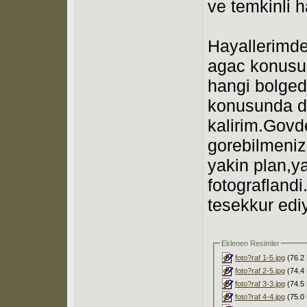
ve temkinli 
Hayallerimde
agac konusun
hangi bolge
konusunda da
kalirim.Govde
gorebilmeniz
yakin plan,y
fotograflandi
tesekkur edi
Eklenen Resimler
foto?raf 1-5.jpg
(76.2 
foto?raf 2-5.jpg
(74.4 
foto?raf 3-3.jpg
(74.5 
foto?raf 4-4.jpg
(75.0 