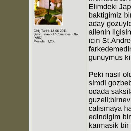
Elimdeki Jap
baktigimiz b
aday gozuyl
ailenin ilgi
Giriş Tarihi: 13-06-2011
Şehir: Istanbul / Columbus, Ohio
(ABD)
icin St.Andr
Mesajlar: 1,260
farkedemedi
gunuymus ki 
Peki nasil ol
simdi gozbeb
odada saksila
guzeli;birne
calismaya ha
edindigim bi
karmasik bir