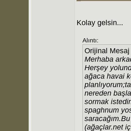
Kolay gelsin...
Alıntı:
Orijinal Mesa
Merhaba arkad
Herşey yolund
ağaca havai 
planlıyorum;t
nereden başla
sormak isted
spaghnum yos
saracağım.Bu 
(ağaçlar.net i