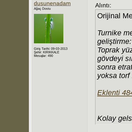
dusunenadam
Alıntı:
Ağaç Dostu
Orijinal M
Turnike me
geliştirme:
Toprak yüz
Giriş Tarihi: 09-03-2013
Şehir: KIRIKKALE
Mesajlar: 490
gövdeyi s
sonra etra
yoksa torf
Eklenti 4
Kolay gelsi