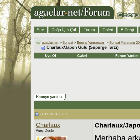
Site
Doğa İçin Çal
Forum
Galeri
E-Dergi
agaclar.net
>
Bonsai
>
Bonsai Yarışmaları
>
Bonsai Maratonu 2
Charlaux/Japon Gülü (Supurge Tarzi)
Üye Ol
Galeri
Forum Yardım
21-12-2013, 13:37
Charlaux
Charlaux/Japo
Ağaç Dostu
Merhaba ark