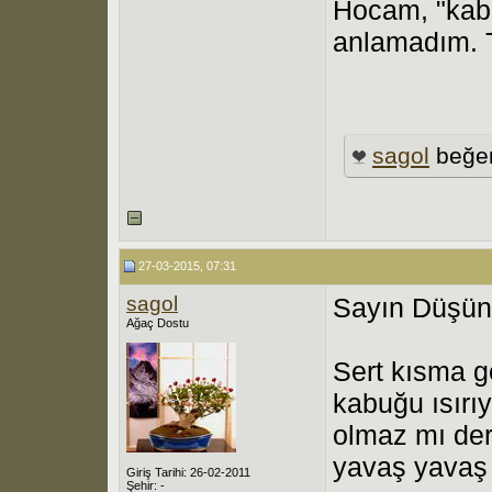
Hocam, "kabu
anlamadım. 
sagol
beğen
27-03-2015, 07:31
sagol
Sayın Düşün
Ağaç Dostu
Sert kısma 
kabuğu ısırı
olmaz mı ders
yavaş yavaş 
Giriş Tarihi: 26-02-2011
Şehir: -