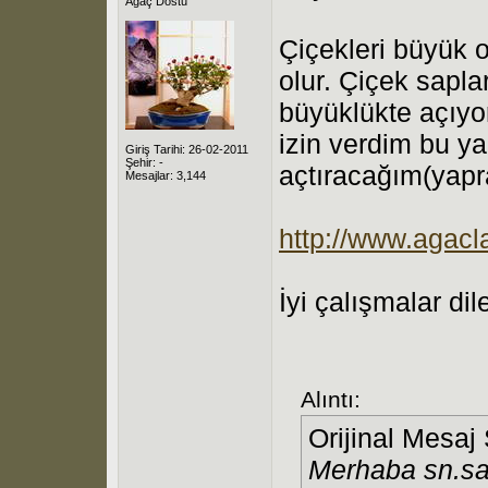
Ağaç Dostu
Çiçekleri büyük 
olur. Çiçek sapla
büyüklükte açıyo
izin verdim bu 
Giriş Tarihi: 26-02-2011
Şehir: -
açtıracağım(yapra
Mesajlar: 3,144
http://www.agacl
İyi çalışmalar dile
Alıntı:
Orijinal Mesaj
Merhaba sn.sa