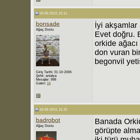
19-05-2013, 21:11
bonsade
İyi akşamlar
Ağaç Dostu
Evet doğru. 
orkide ağacı
don vuran bi
begonvil yet
Giriş Tarihi: 31-10-2006
Şehir: antalya
Mesajlar: 998
Galeri:
16
19-05-2013, 21:15
badrobot
Banada Orkid
Ağaç Dostu
görüpte almad
iki türü muh