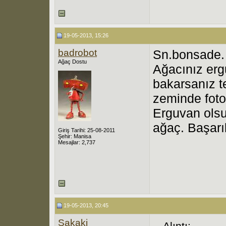
19-05-2013, 15:26
badrobot
Sn.bonsade.
Ağaç Dostu
Ağacınız erg
bakarsanız te
zeminde fotoğ
Erguvan olsu
ağaç. Başarıl
Giriş Tarihi: 25-08-2011
Şehir: Manisa
Mesajlar: 2,737
19-05-2013, 20:45
Sakaki
Alıntı: