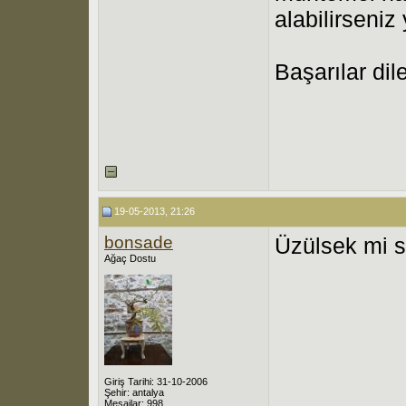
alabilirseniz 
Başarılar dil
19-05-2013, 21:26
bonsade
Üzülsek mi s
Ağaç Dostu
Giriş Tarihi: 31-10-2006
Şehir: antalya
Mesajlar: 998