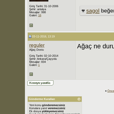
Giriş Tarihi: 31-10-2006
Şehir: antalya
sagol
beğen
Mesajlar: 998
Galeri:
16
03-11-2016, 13:19
reguler
Ağaç ne dur
Ağaç Dostu
Giriş Tarihi: 02-10-2014
Şehir: Ankara/Çayyolu
Mesajlar: 834
Galeri:
1
«
Önce
Gönderme Kuralları
Yeni konu
gönderemezsiniz
Konulara yanıt
veremezsiniz
Ek dosya
yükleyemezsiniz