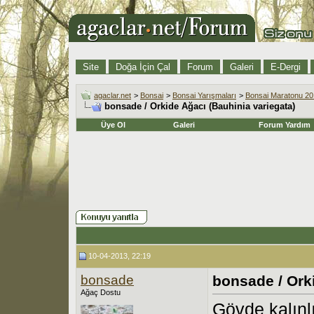
Site
Doğa İçin Çal
Forum
Galeri
E-Dergi
agaclar.net
>
Bonsai
>
Bonsai Yarışmaları
>
Bonsai Maratonu 2
bonsade / Orkide Ağacı (Bauhinia variegata)
Üye Ol
Galeri
Forum Yardım
10-04-2013, 22:19
bonsade
bonsade / Ork
Ağaç Dostu
Gövde kalınlı