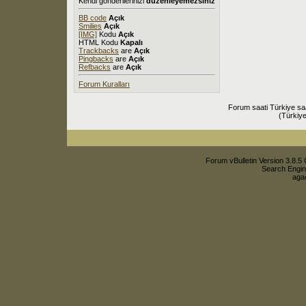
Kendi gönderilerinizi
düzenleyemezsiniz
BB code
Açık
Smilies
Açık
[IMG]
Kodu
Açık
HTML Kodu
Kapalı
Trackbacks
are
Açık
Pingbacks
are
Açık
Refbacks
are
Açık
Forum Kuralları
Forum saati Türkiye sa
(Türkiye
Forum vBulletin Version 3.8.5 
Search Engin
agac