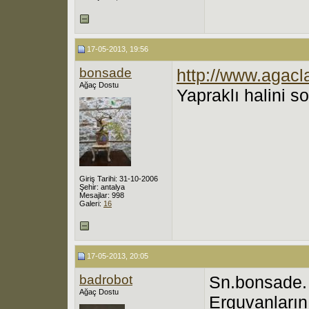
17-05-2013, 19:56
bonsade
http://www.agacl
Ağaç Dostu
Yapraklı halini s
Giriş Tarihi: 31-10-2006
Şehir: antalya
Mesajlar: 998
Galeri:
16
17-05-2013, 20:05
badrobot
Sn.bonsade.
Ağaç Dostu
Erguvanların 