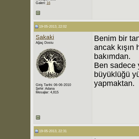
Galeri:
16
19-05-2013, 22:02
Sakaki
Benim bir ta
Ağaç Dostu
ancak kışın 
bakımdan.
Ben sadece ya
büyüklüğü y
yapmaktan.
Giriş Tarihi: 06-06-2010
Şehir: Adana
Mesajlar: 4,815
19-05-2013, 22:31