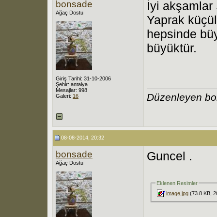
bonsade
İyi akşamlar
Ağaç Dostu
Yaprak küçü
hepsinde büy
büyüktür.
Giriş Tarihi: 31-10-2006
Şehir: antalya
Mesajlar: 998
Düzenleyen bo
Galeri:
16
08-08-2014, 20:32
bonsade
Guncel .
Ağaç Dostu
Eklenen Resimler
image.jpg
(73.8 KB, 2