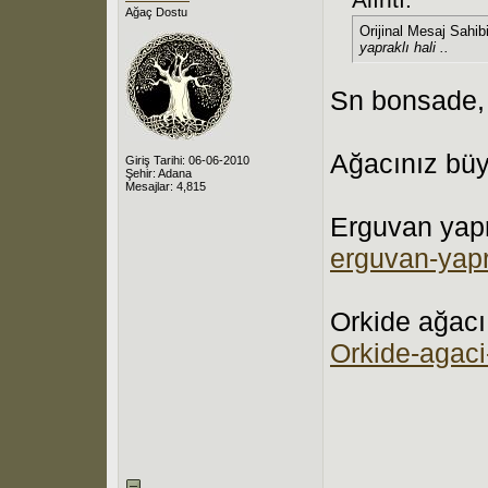
Ağaç Dostu
Orijinal Mesaj Sahib
yapraklı hali ..
Sn bonsade,
Ağacınız büy
Giriş Tarihi: 06-06-2010
Şehir: Adana
Mesajlar: 4,815
Erguvan yapr
erguvan-yapr
Orkide ağacı
Orkide-agaci