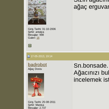
ağaç erguva
Giriş Tarihi: 31-10-2006
Şehir: antalya
Mesajlar: 998
Galeri:
16
17-05-2013, 19:14
badrobot
Sn.bonsade.
Ağaç Dostu
Ağacınızı bu
incelemek is
Giriş Tarihi: 25-08-2011
Şehir: Manisa
Mesajlar: 2,737