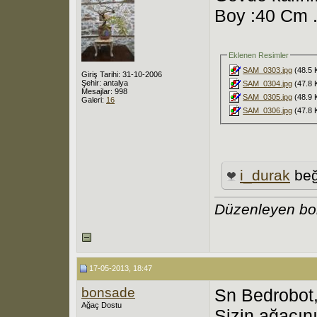
Boy :40 Cm 
Eklenen Resimler
SAM_0303.jpg
(48.5 
Giriş Tarihi: 31-10-2006
Şehir: antalya
SAM_0304.jpg
(47.8 
Mesajlar: 998
SAM_0305.jpg
(48.9 
Galeri:
16
SAM_0306.jpg
(47.8 
i_durak
beğ
Düzenleyen bo
17-05-2013, 18:47
bonsade
Sn Bedrobot
Ağaç Dostu
Sizin ağacı