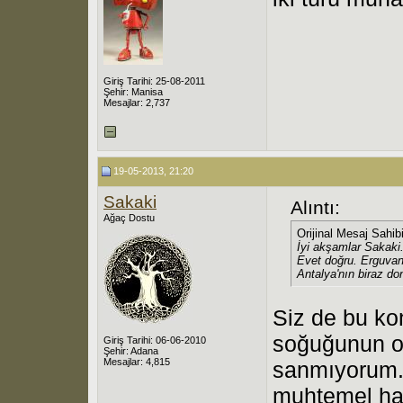
Giriş Tarihi: 25-08-2011
Şehir: Manisa
Mesajlar: 2,737
19-05-2013, 21:20
Sakaki
Alıntı:
Ağaç Dostu
Orijinal Mesaj Sahib
İyi akşamlar Sakaki
Evet doğru. Erguvan
Antalya'nın biraz d
Siz de bu ko
soğuğunun or
Giriş Tarihi: 06-06-2010
Şehir: Adana
Mesajlar: 4,815
sanmıyorum.
muhtemel haf