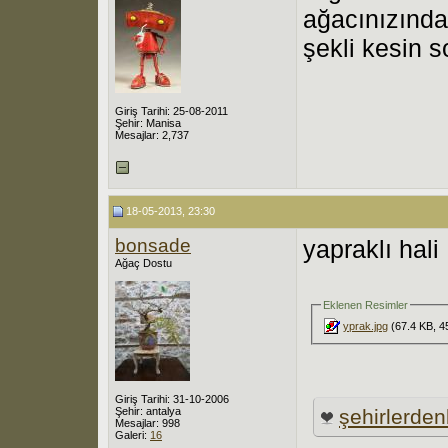
ağacınızında
şekli kesin s
Giriş Tarihi: 25-08-2011
Şehir: Manisa
Mesajlar: 2,737
18-05-2013, 23:30
bonsade
yapraklı hali 
Ağaç Dostu
Eklenen Resimler
yprak.jpg
(67.4 KB, 4
Giriş Tarihi: 31-10-2006
Şehir: antalya
şehirlerdenb
Mesajlar: 998
Galeri:
16