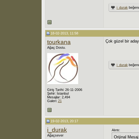
i_durak
beğend
18-02-2013, 11:58
tourkana
Çok güzel bir aday
Ağaç Dostu.
i_durak
beğend
Giriş Tarihi: 26-11-2006
Şehir: İstanbul
Mesajlar: 2,494
Galeri:
21
19-02-2013, 20:17
i_durak
Alıntı:
Ağaçsever
Orijinal Mesa