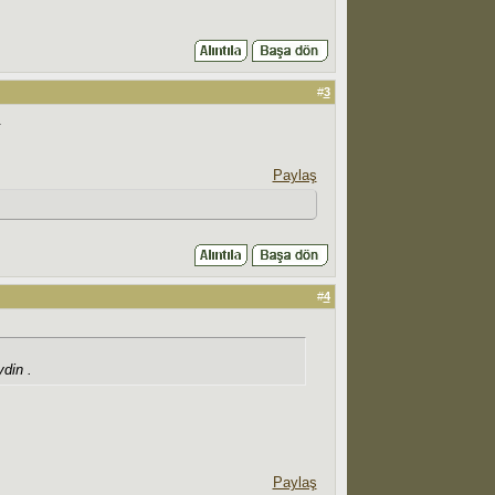
#
3
.
Paylaş
#
4
din .
Paylaş