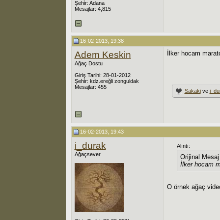
Şehir: Adana
Mesajlar: 4,815
16-02-2013, 19:38
Adem Keskin
İlker hocam marato
Ağaç Dostu
Giriş Tarihi: 28-01-2012
Şehir: kdz.ereğli zonguldak
Mesajlar: 455
Sakaki
ve
i_du
16-02-2013, 19:43
i_durak
Alıntı:
Ağaçsever
Orijinal Mesa
İlker hocam m
O örnek ağaç vid