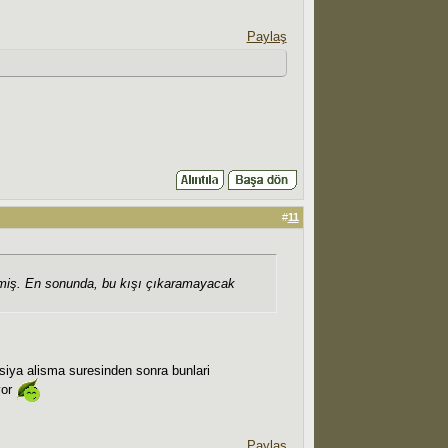
Paylaş
#
11
etmiş. En sonunda, bu kışı çıkaramayacak
siya alisma suresinden sonra bunlari
yor
Paylaş