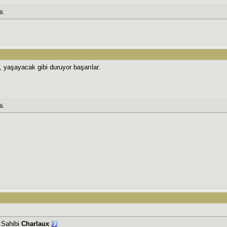
i.
, yaşayacak gibi duruyor başarılar.
i.
j Sahibi
Charlaux