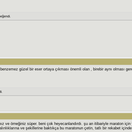
eğendi.
enzemez güzel bir eser ortaya çıkması önemli olan , birebir aynı olması ger
i.
nız ve örneğiniz süper. beni çok heyecanlandırdı. şu an itibariyle maraton içi
ınlıklarına ve şekillerine baktıkça bu maratonun çetin, tatlı bir rekabet için