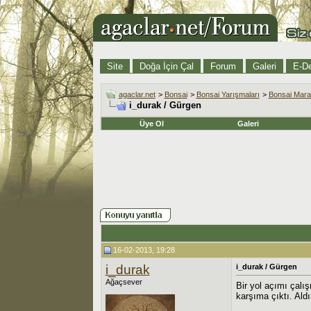
Site
Doğa İçin Çal
Forum
Galeri
E-De
agaclar.net
>
Bonsai
>
Bonsai Yarışmaları
>
Bonsai Mara
i_durak / Gürgen
Üye Ol
Galeri
16-02-2013, 19:28
i_durak
i_durak / Gürgen
Ağaçsever
Bir yol açımı çalı
karşıma çıktı. Al