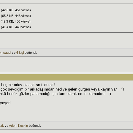
(42.8 KB, 451 views)
(65.3 KB, 446 views)
(42.3 KB, 450 views)
(41.4 KB, 449 views)
r
,
sagol
ve
6 kişi
beğendi.
hoş bir aday olacak sn i_durak!
 çok sevdiğim bir arkadaşımdan hediye gelen gürgen veya kayın var.
nkü henüz gözler patlamadığı için tam olarak emin olamadım
 yaşar!
rak
ve
Adem Keskin
beğendi.