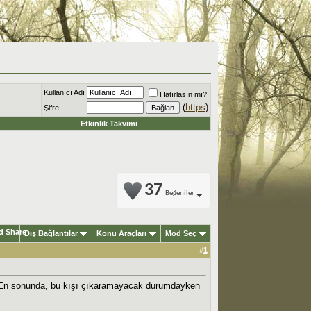
Kullanıcı Adı
Hatırlasın mı?
(
https
)
Şifre
Etkinlik Takvimi
37
Beğeniler
Dış Bağlantılar
Konu Araçları
Mod Seç
#
1
iş. En sonunda, bu kışı çıkaramayacak durumdayken