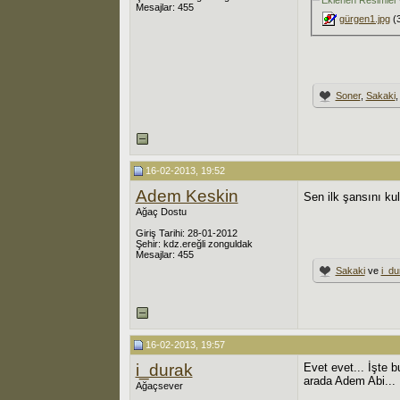
Eklenen Resimler
Mesajlar: 455
gürgen1.jpg
(3
Soner
,
Sakaki
16-02-2013, 19:52
Adem Keskin
Sen ilk şansını ku
Ağaç Dostu
Giriş Tarihi: 28-01-2012
Şehir: kdz.ereğli zonguldak
Mesajlar: 455
Sakaki
ve
i_du
16-02-2013, 19:57
i_durak
Evet evet... İşte 
arada Adem Abi...
Ağaçsever