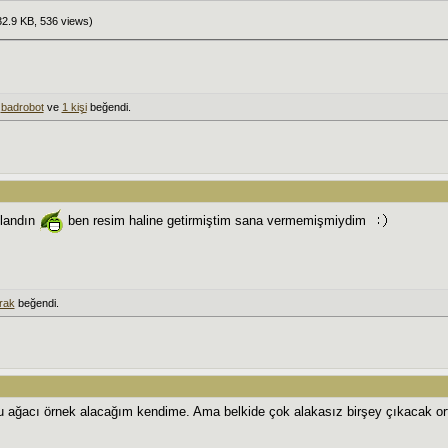
2.9 KB, 536 views)
,
badrobot
ve
1 kişi
beğendi.
llandın
ben resim haline getirmiştim sana vermemişmiydim
rak
beğendi.
bu ağacı örnek alacağım kendime. Ama belkide çok alakasız birşey çıkacak or