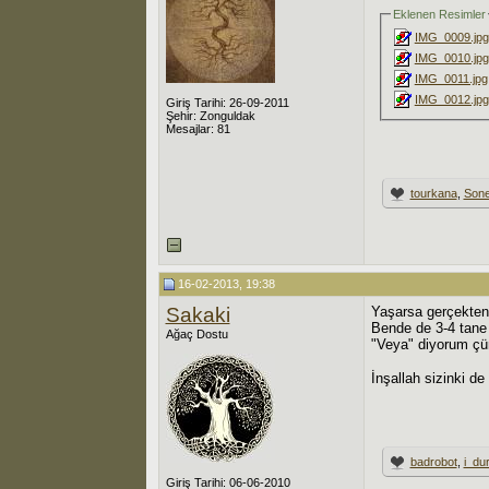
Eklenen Resimler
IMG_0009.jpg
IMG_0010.jpg
IMG_0011.jpg
IMG_0012.jpg
Giriş Tarihi: 26-09-2011
Şehir: Zonguldak
Mesajlar: 81
tourkana
,
Sone
16-02-2013, 19:38
Sakaki
Yaşarsa gerçekten 
Bende de 3-4 tane
Ağaç Dostu
"Veya" diyorum çü
İnşallah sizinki de
badrobot
,
i_du
Giriş Tarihi: 06-06-2010