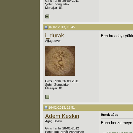
Giriş Tarihi: 26-09-2011
Şehir: Zonguldak
Mesajlar: 81
16-02-2013, 19:45
i_durak
Ben bu adayı yükl
Ağaçsever
Giriş Tarihi: 26-09-2011
Şehir: Zonguldak
Mesajlar: 81
16-02-2013, 19:51
Adem Keskin
örnek ağaç
Ağaç Dostu
Buna benzetmeye ç
Giriş Tarihi: 28-01-2012
Şehir: kdz.ereğli zonguldak