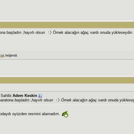
na başladın ,hayırlı olsun
Örnek alacağın ağaç vardı onuda yükleseydin 
rak
beğendi.
j Sahibi
Adem Keskin
aratona başladın ,hayırlı olsun
Örnek alacağın ağaç vardı onuda yüklesey
eodaydı oyüzden resmini alamadım.