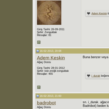
Adem Keskin
b
Giriş Tarihi: 26-09-2011
Şehir: Zonguldak
Mesajlar: 81
16-02-2013, 20:08
Adem Keskin
Buna benzer veya b
Ağaç Dostu
Giriş Tarihi: 28-01-2012
Şehir: kdz.ereğli zonguldak
Mesajlar: 455
i_durak
beğend
16-02-2013, 21:00
badrobot
sn. i_durak. ağacı
Badrobot) beden kal
Ağaç Dostu