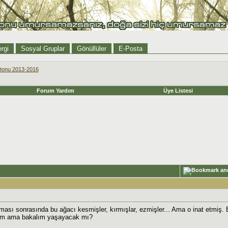
rgi
Sosyal Gruplar
Gönüllüler
E-Posta
tonu 2013-2016
Forum Yardım
Üye Listesi
şması sonrasında bu ağacı kesmişler, kırmışlar, ezmişler... Ama o inat etm
dım ama bakalım yaşayacak mı?