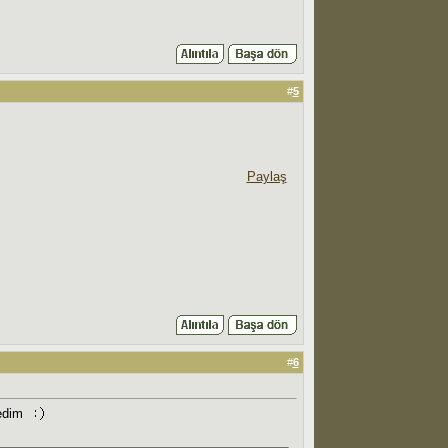
#
5
Paylaş
#
6
dedim