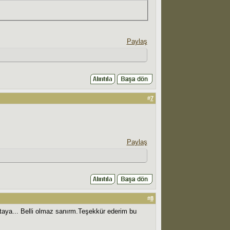
Paylaş
#
7
Paylaş
#
8
taya... Belli olmaz sanırm.Teşekkür ederim bu