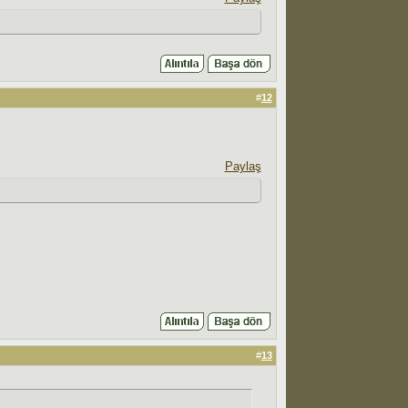
#
12
Paylaş
#
13