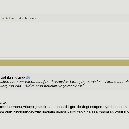
k
ve
Adem Keskin
beğendi.
j Sahibi
i_durak
 çalışması sonrasında bu ağacı kesmişler, kırmışlar, ezmişler... Ama o inat 
karşıma çıktı. Aldım ama bakalım yaşayacak mı?
urak,
rme hormonu,vitamin,humik asit leonardit gibi destegi esirgemeyin bence sak
re olan hindistancevizim ilaclarla ayaga kalkti tabiri caizse masallah kosturu