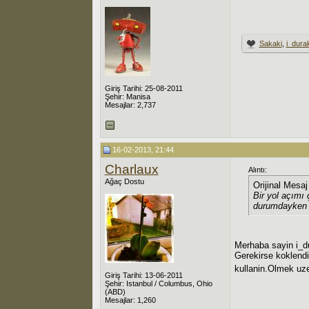
Sakaki
,
i_dura
Giriş Tarihi: 25-08-2011
Şehir: Manisa
Mesajlar: 2,737
16-02-2013, 21:44
Charlaux
Alıntı:
Ağaç Dostu
Orijinal Mesa
Bir yol açımı
durumdayken 
Merhaba sayin i_d
Gerekirse koklendi
kullanin.Olmek uze
Giriş Tarihi: 13-06-2011
Şehir: Istanbul / Columbus, Ohio
(ABD)
Mesajlar: 1,260