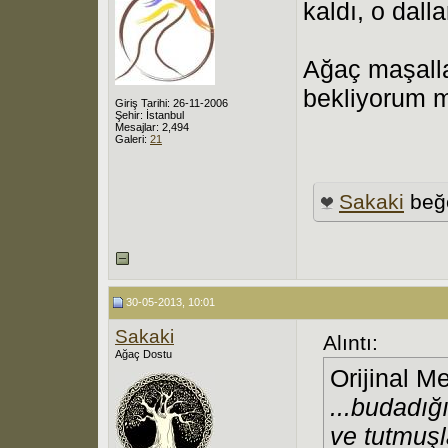
kaldı, o dalla
Ağaç maşalla
bekliyorum 
Giriş Tarihi: 26-11-2006
Şehir: İstanbul
Mesajlar: 2,494
Galeri:
21
Sakaki
beğ
30-05-2013, 10:01
Sakaki
Alıntı:
Ağaç Dostu
Orijinal M
...budadığı
ve tutmuşla