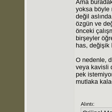
Ama buradaki
yoksa böyle 
değil aslınd
özgün ve değ
önceki çalış
birşeyler öğ
has, değişik 
O nedenle, da
veya kavisli 
pek istemiyo
mutlaka kala
Alıntı: