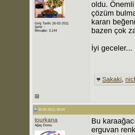
oldu. Önemli 
çözüm bulma
kararı beğen
Giriş Tarihi: 26-02-2011
Şehir: -
bazen çok za
Mesajlar: 3,144
İyi geceler...
Sakaki
,
nic
30-05-2013, 08:44
tourkana
Bu karaağac
Ağaç Dostu.
erguvan renkl