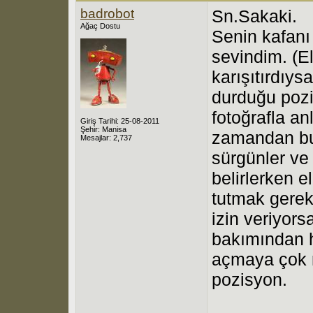
badrobot
Sn.Sakaki.
Ağaç Dostu
Senin kafanı
sevindim. (E
karışıtırdıys
durduğu pozi
fotoğrafla an
Giriş Tarihi: 25-08-2011
Şehir: Manisa
zamandan bu
Mesajlar: 2,737
sürgünler ve
belirlerken 
tutmak gerek
izin veriyor
bakımından h
açmaya çok m
pozisyon.