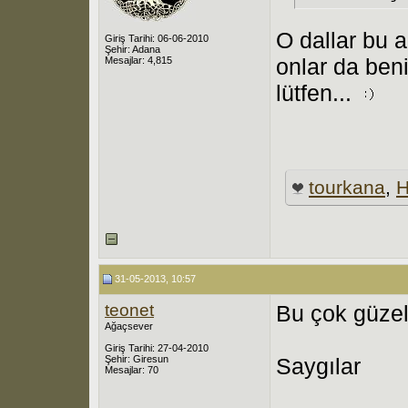
O dallar bu a
Giriş Tarihi: 06-06-2010
Şehir: Adana
onlar da beni
Mesajlar: 4,815
lütfen...
tourkana
,
H
31-05-2013, 10:57
teonet
Bu çok güzel
Ağaçsever
Giriş Tarihi: 27-04-2010
Şehir: Giresun
Saygılar
Mesajlar: 70