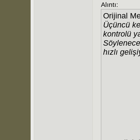
Alıntı:
Orijinal M
Üçüncü kez
kontrolü 
Söylenece
hızlı geliş