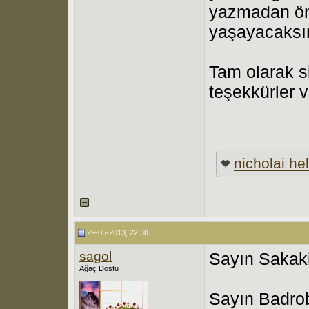
yazmadan önc
yaşayacaksı
Tam olarak s
teşekkürler v
nicholai hel
29-05-2013, 22:38
sagol
Sayın Sakaki
Ağaç Dostu
Sayın Badrob