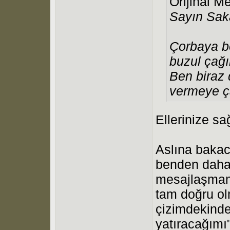
Orijinal M
Sayın Sak
Çorbaya b
buzul çağ
Ben biraz 
vermeye ça
Ellerinize sa
Aslına bakac
benden daha 
mesajlaşmamı
tam doğru ol
çizimdekind
yatıracağımı