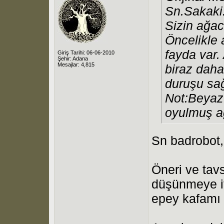
Sn.Sakaki
Sizin ağac
Öncelikle 
fayda var.
Giriş Tarihi: 06-06-2010
Şehir: Adana
Mesajlar: 4,815
biraz daha
duruşu sağ
Not:Beyaz 
oyulmuş ağ
Sn badrobot,
Öneri ve tavs
düşünmeye it
epey kafamı 