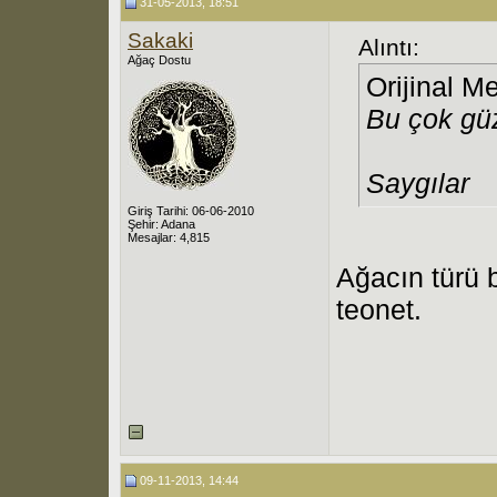
31-05-2013, 18:51
Sakaki
Alıntı:
Ağaç Dostu
Orijinal M
Bu çok güz
Saygılar
Giriş Tarihi: 06-06-2010
Şehir: Adana
Mesajlar: 4,815
Ağacın türü b
teonet.
09-11-2013, 14:44