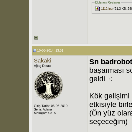
Eklenen Resimler
1112.jpg
(21.3 KB, 28
10-03-2014, 13:51
Sakaki
Sn badrobot
Ağaç Dostu
başarması so
geldi
Kök gelişimi 
etkisiyle bir
Giriş Tarihi: 06-06-2010
Şehir: Adana
(Ön yüz olar
Mesajlar: 4,815
seçeceğim)