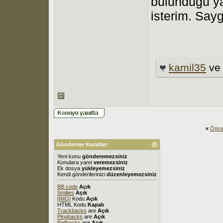
bulunduğu y
isterim. Sayg
kamil35
v
«
Önce
Gönderme Kuralları
Yeni konu
gönderemezsiniz
Konulara yanıt
veremezsiniz
Ek dosya
yükleyemezsiniz
Kendi gönderilerinizi
düzenleyemezsiniz
BB code
Açık
Smilies
Açık
[IMG]
Kodu
Açık
HTML Kodu
Kapalı
Trackbacks
are
Açık
Pingbacks
are
Açık
Refbacks
are
Açık