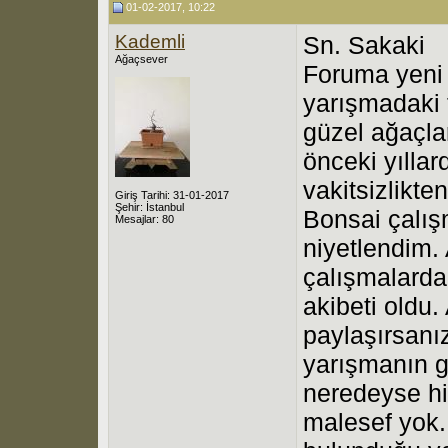
01-02-2017, 10:22
Kademli
Sn. Sakaki
Ağaçsever
Foruma yeni
yarışmadaki 
güzel ağaçla
önceki yılla
vakitsizlikt
Giriş Tarihi: 31-01-2017
Şehir: İstanbul
Bonsai çalış
Mesajlar: 80
niyetlendim.
çalışmalarda
akibeti oldu.
paylaşırsanı
yarışmanın 
neredeyse hi
malesef yok.