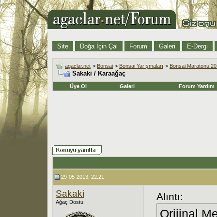
Site
Doğa İçin Çal
Forum
Galeri
E-Dergi
agaclar.net
>
Bonsai
>
Bonsai Yarışmaları
>
Bonsai Maratonu 2
Sakaki / Karaağaç
Üye Ol
Galeri
Forum Yardım
29-05-2013, 22:21
Sakaki
Alıntı:
Ağaç Dostu
Orijinal M