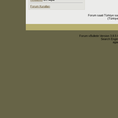
Forum Kuralları
Forum saati Türkiye sa
(Türkiye
Forum vBulletin Version 3.8.5 
Search Engin
agac