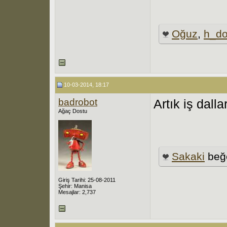
Oğuz
,
h_d
10-03-2014, 18:17
badrobot
Artık iş dall
Ağaç Dostu
Sakaki
beğ
Giriş Tarihi: 25-08-2011
Şehir: Manisa
Mesajlar: 2,737