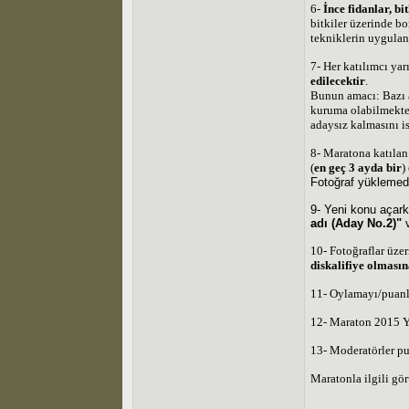
6-
İnce fidanlar, bi
bitkiler üzerinde b
tekniklerin uygulan
7- Her katılımcı ya
edilecektir
.
Bunun amacı: Bazı a
kuruma olabilmekted
adaysız kalmasını 
8- Maratona katılan
(
en geç 3 ayda bir
)
Fotoğraf yüklemed
9- Yeni konu açar
adı (Aday No.2)"
v
10- Fotoğraflar üze
diskalifiye olmasın
11- Oylamayı/puanla
12- Maraton 2015 Ya
13- Moderatörler p
Maratonla ilgili gör