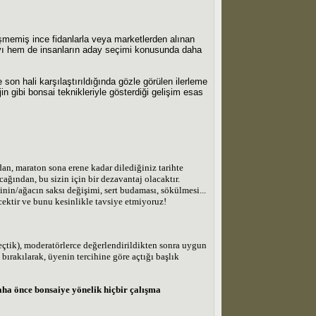
şmemiş ince fidanlarla veya marketlerden alınan
mayı hem de insanların aday seçimi konusunda daha
son hali karşılaştırıldığında gözle görülen ilerleme
in gibi bonsai teknikleriyle gösterdiği gelişim esas
an, maraton sona erene kadar dilediğiniz tarihte
cağından, bu sizin için bir dezavantaj olacaktır.
inin/ağacın saksı değişimi, sert budaması, sökülmesi...
cektir ve bunu kesinlikle tavsiye etmiyoruz!
seçtik), moderatörlerce değerlendirildikten sonra uygun
bırakılarak, üyenin tercihine göre açtığı başlık
aha önce bonsaiye yönelik hiçbir çalışma