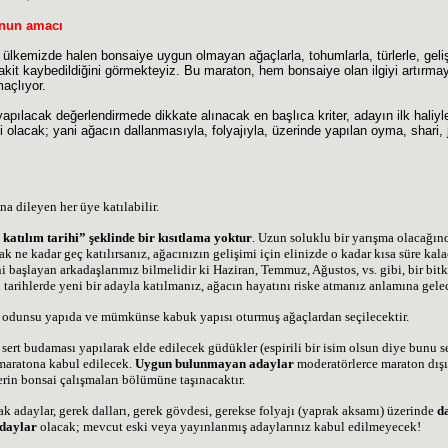
nun amacı
lkemizde halen bonsaiye uygun olmayan ağaçlarla, tohumlarla, türlerle, geli
vakit kaybedildiğini görmekteyiz. Bu maraton, hem bonsaiye olan ilgiyi artır
maçlıyor.
ılacak değerlendirmede dikkate alınacak en başlıca kriter, adayın ilk haliyle 
 olacak; yani ağacın dallanmasıyla, folyajıyla, üzerinde yapılan oyma, shari, j
a dileyen her üye katılabilir.
 katılım tarihi” şeklinde bir kısıtlama yoktur
. Uzun soluklu bir yarışma olacağınd
cak ne kadar geç katılırsanız, ağacınızın gelişimi için elinizde o kadar kısa süre kala
 başlayan arkadaşlarımız bilmelidir ki Haziran, Temmuz, Ağustos, vs. gibi, bir bitk
tarihlerde yeni bir adayla katılmanız, ağacın hayatını riske atmanız anlamına gele
, odunsu yapıda ve mümkünse kabuk yapısı oturmuş ağaçlardan seçilecektir.
 sert budaması yapılarak elde edilecek güdükler (espirili bir isim olsun diye bunu 
maratona kabul edilecek.
Uygun bulunmayan adaylar
moderatörlerce maraton dışı 
rin bonsai çalışmaları
bölümüne taşınacaktır.
k adaylar, gerek dalları, gerek gövdesi, gerekse folyajı (yaprak aksamı) üzerinde
d
adaylar
olacak; mevcut eski veya yayınlanmış adaylarınız kabul edilmeyecek!