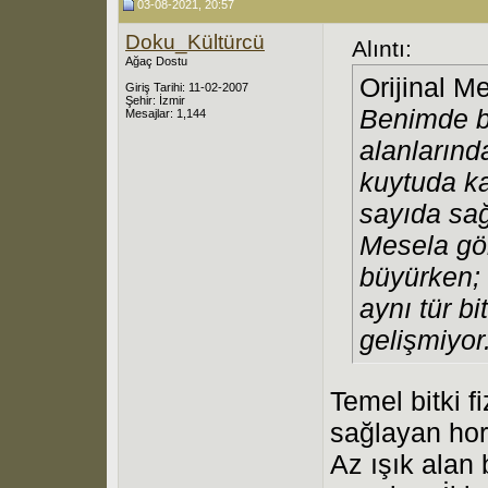
03-08-2021, 20:57
Doku_Kültürcü
Alıntı:
Ağaç Dostu
Orijinal M
Giriş Tarihi: 11-02-2007
Şehir: İzmir
Benimde bi
Mesajlar: 1,144
alanlarınd
kuytuda k
sayıda sağ
Mesela gölg
büyürken; 
aynı tür b
gelişmiyor
Temel bitki f
sağlayan ho
Az ışık alan 