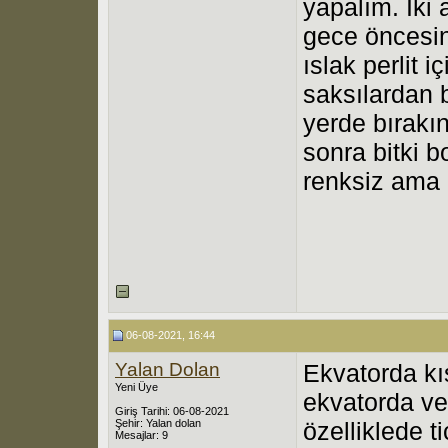
yapalım. İki 
gece öncesind
ıslak perlit 
saksılardan b
yerde bırakı
sonra bitki b
renksiz ama 
06-08-2021, 16:44
Yalan Dolan
Ekvatorda kı
Yeni Üye
ekvatorda ve 
Giriş Tarihi: 06-08-2021
Şehir: Yalan dolan
özelliklede t
Mesajlar: 9