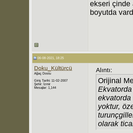
ekseri çinde 
boyutda vardı
06-08-2021, 18:25
Doku_Kültürcü
Alıntı:
Ağaç Dostu
Orijinal M
Giriş Tarihi: 11-02-2007
Şehir: İzmir
Ekvatorda 
Mesajlar: 1,144
ekvatorda 
yoktur, öze
turunçgille
olarak tica