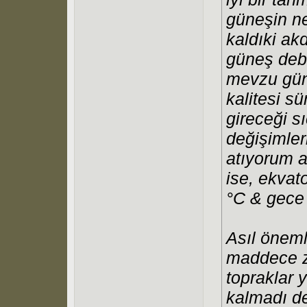
güneşin n
kaldıki akd
güneş debi
mevzu gün
kalitesi sü
gireceği s
değişimler
atıyorum 
ise, ekvat
°C & gece 
Asıl öneml
maddece z
topraklar y
kalmadı de