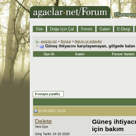
Site
Doğa İçin Çal
Forum
Galeri
E-Dergi
agaclar.net
>
Bonsai
>
Bakım ve tedaviler
Güneş ihtiyacını karşılayamayan, gölgede kalan 
Üye Ol
Galeri
Forum Yardım
23-03-2021, 15:25
Delete
Güneş ihtiyacı
Yeni Üye
için bakım
Giriş Tarihi: 14-10-2020