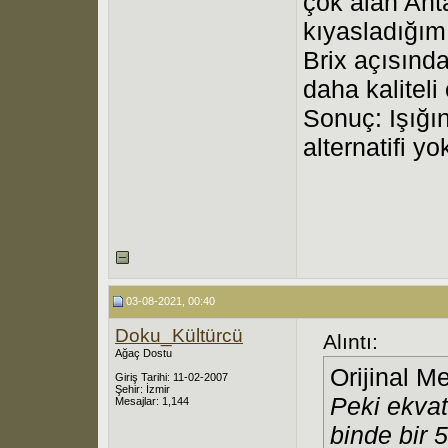
çok alan Anta
kıyasladığım
Brix açısınd
daha kaliteli
Sonuç: Işığın
alternatifi yo
03-08-2021, 00:40
Doku_Kültürcü
Alıntı:
Ağaç Dostu
Orijinal M
Giriş Tarihi: 11-02-2007
Şehir: İzmir
Peki ekvat
Mesajlar: 1,144
binde bir 