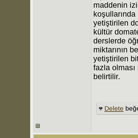
maddenin izin
koşullarında 
yetiştirilen 
kültür domate
derslerde öğ
miktarının be
yetiştirilen 
fazla olması
belirtilir.
Delete
beğe