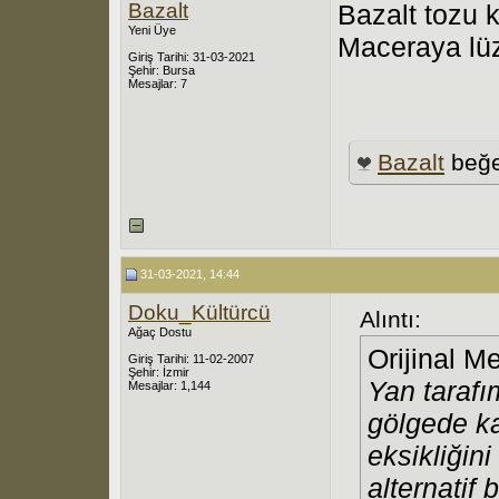
Bazalt
Bazalt tozu 
Yeni Üye
Maceraya lü
Giriş Tarihi: 31-03-2021
Şehir: Bursa
Mesajlar: 7
Bazаlt
beğe
31-03-2021, 14:44
Doku_Kültürcü
Alıntı:
Ağaç Dostu
Orijinal M
Giriş Tarihi: 11-02-2007
Şehir: İzmir
Yan tarafı
Mesajlar: 1,144
gölgede ka
eksikliğini
alternatif