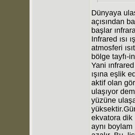
Dünyaya ulaş
açısından ba
başlar ınfrar
Infrared ısı ı
atmosferi ısı
bölge tayfı-in
Yani ınfrared 
ışına eşlik e
aktif olan gö
ulaşıyor deme
yüzüne ulaşa
yüksektir.Gü
ekvatora dik
aynı boylam 
azalır. Bu, l