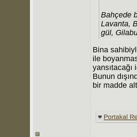
Bahçede bu
Lavanta, B
gül, Gilab
Bina sahibiy
ile boyanması
yansıtacağı i
Bunun dışınd
bir madde alt
Portakal R