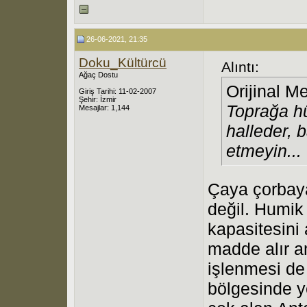
26-06-2021, 21:35
Doku_Kültürcü
Alıntı:
Ağaç Dostu
Orijinal M
Giriş Tarihi: 11-02-2007
Şehir: İzmir
Toprağa hü
Mesajlar: 1,144
halleder, 
etmeyin...
Çaya çorbaya
değil. Humik 
kapasitesini 
madde alır a
işlenmesi de
bölgesinde y