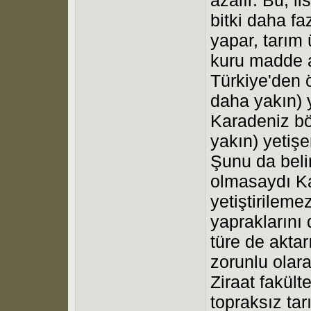
bitki daha fa
yapar, tarım 
kuru madde a
Türkiye'den 
daha yakın) 
Karadeniz b
yakın) yetişe
Şunu da beli
olmasaydı K
yetiştirileme
yapraklarını 
türe de aktar
zorunlu olara
Ziraat fakült
topraksız tar