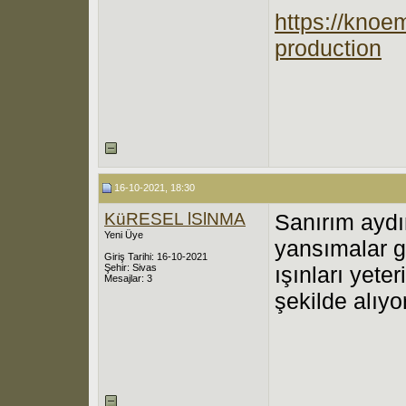
https://knoe
production
16-10-2021, 18:30
KüRESEL lSlNMA
Sanırım aydı
Yeni Üye
yansımalar g
Giriş Tarihi: 16-10-2021
Şehir: Sivas
ışınları yeter
Mesajlar: 3
şekilde alıyo