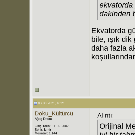
ekvatorda 
dakinden b
Ekvatorda gü
bile, ışık di
daha fazla a
koşullarından
03-08-2021, 18:21
Doku_Kültürcü
Alıntı:
Ağaç Dostu
Orijinal M
Giriş Tarihi: 11-02-2007
Şehir: İzmir
iyi bir ta
Mesajlar: 1,144