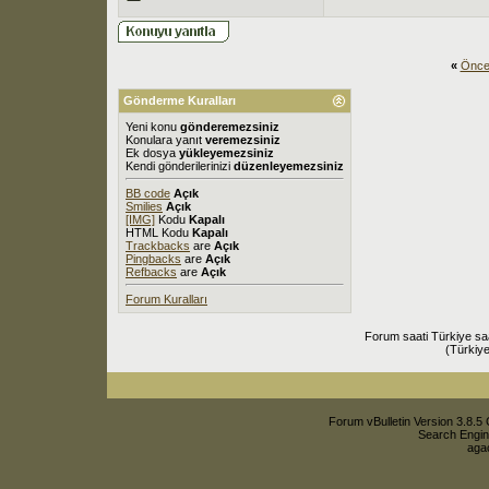
«
Önce
Gönderme Kuralları
Yeni konu
gönderemezsiniz
Konulara yanıt
veremezsiniz
Ek dosya
yükleyemezsiniz
Kendi gönderilerinizi
düzenleyemezsiniz
BB code
Açık
Smilies
Açık
[IMG]
Kodu
Kapalı
HTML Kodu
Kapalı
Trackbacks
are
Açık
Pingbacks
are
Açık
Refbacks
are
Açık
Forum Kuralları
Forum saati Türkiye sa
(Türkiye
Forum vBulletin Version 3.8.5 
Search Engin
agac