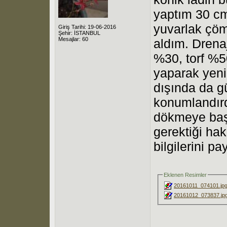
yaptım 30 cm
yuvarlak çöm
Giriş Tarihi: 19-06-2016
Şehir: İSTANBUL
Mesajlar: 60
aldım. Drenaj
%30, torf %5
yaparak yen
dışında da g
konumlandır
dökmeye baş
gerektiği ha
bilgilerini p
Eklenen Resimler
20161011_074101.jp
20161012_073837.jp