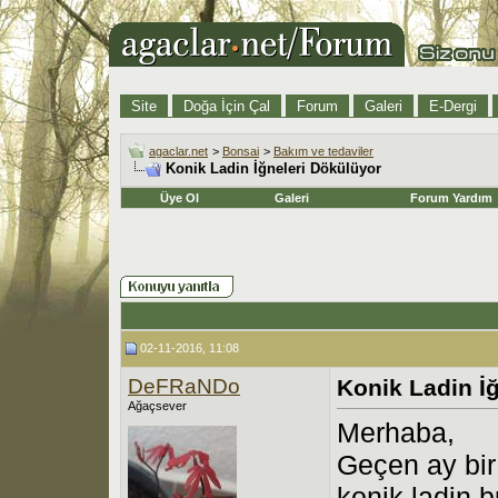
Site
Doğa İçin Çal
Forum
Galeri
E-Dergi
agaclar.net
>
Bonsai
>
Bakım ve tedaviler
Konik Ladin İğneleri Dökülüyor
Üye Ol
Galeri
Forum Yardım
02-11-2016, 11:08
DeFRaNDo
Konik Ladin İ
Ağaçsever
Merhaba,
Geçen ay bir 
konik ladin 