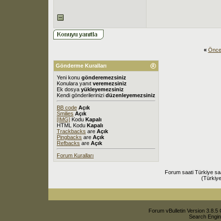
«
Önce
Gönderme Kuralları
Yeni konu
gönderemezsiniz
Konulara yanıt
veremezsiniz
Ek dosya
yükleyemezsiniz
Kendi gönderilerinizi
düzenleyemezsiniz
BB code
Açık
Smilies
Açık
[IMG]
Kodu
Kapalı
HTML Kodu
Kapalı
Trackbacks
are
Açık
Pingbacks
are
Açık
Refbacks
are
Açık
Forum Kuralları
Forum saati Türkiye sa
(Türkiye
Forum vBulletin Version 3.8.5 
Search Engin