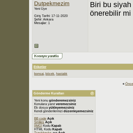
Dutpekmezim
Biri bu siya
Yeni Üye
önerebilir m
Giriş Tarihi: 17-11-2020
Şehir: Ankara
Mesajlar: 1
Etiketler
bonsai
,
böcek
,
hastalık
«
Önce
Gönderme Kuralları
Yeni konu
gönderemezsiniz
Konulara yanıt
veremezsiniz
Ek dosya
yükleyemezsiniz
Kendi gönderilerinizi
düzenleyemezsiniz
BB code
Açık
Smilies
Açık
[IMG]
Kodu
Kapalı
HTML Kodu
Kapalı
Trackbacks
are
Açık