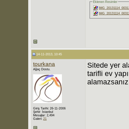
Eklenen Resimler
IMG_20131114_00313
IMG_20131114_00311
14-11-2013, 10:45
tourkana
Sitede yer a
Ağaç Dostu.
tarifli ev yap
alamazsanız 
Giriş Tarihi: 26-11-2006
Şehir: İstanbul
Mesajlar: 2,494
Galeri:
21