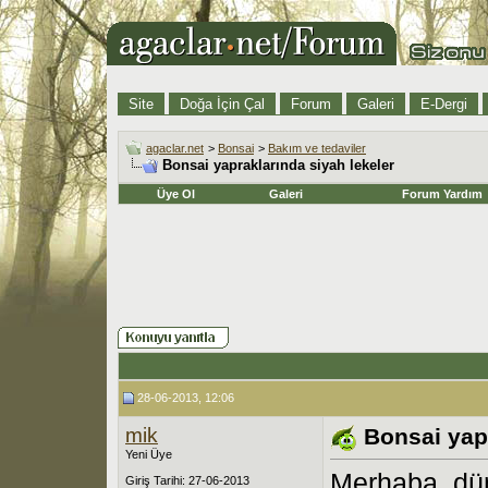
Site
Doğa İçin Çal
Forum
Galeri
E-Dergi
agaclar.net
>
Bonsai
>
Bakım ve tedaviler
Bonsai yapraklarında siyah lekeler
Üye Ol
Galeri
Forum Yardım
28-06-2013, 12:06
mik
Bonsai yapr
Yeni Üye
Merhaba, dün
Giriş Tarihi: 27-06-2013