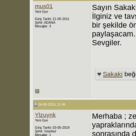
mus01
Sayın Sakaki
Yeni Üye
İlginiz ve ta
Giriş Tarihi: 21-05-2011
Şehir: ADANA
bir şekilde ö
Mesajlar: 3
paylaşacam.
Sevgiler.
Sakaki
beğ
04-05-2019, 21:46
Ylzuynk
Merhaba ; ze
Yeni Üye
yapraklarınd
Giriş Tarihi: 03-05-2019
Şehir: Istanbul
sonrasında d
Mesajlar: 1