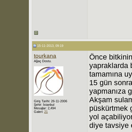
15-11-2013, 09:19
tourkana
Önce bitkini
Ağaç Dostu.
yapraklarda 
tamamına uy
15 gün sonra
yapmanıza g
Akşam sulam
Giriş Tarihi: 26-11-2006
Şehir: İstanbul
püskürtmek g
Mesajlar: 2,494
Galeri:
21
yol açabiliy
diye tavsiye 