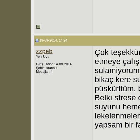
19-09-2014, 14:24
zzpeb
Çok teşekkür
Yeni Üye
etmeye çalı
Giriş Tarihi: 14-08-2014
Şehir: istanbul
sulamiyorum.
Mesajlar: 4
bikaç kere s
püskürttüm, 
Belki strese 
suyunu hemen
lekelenmeler 
yapsam bir f