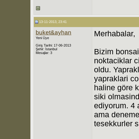
13-11-2013, 23:41
buket&ayhan
Merhabalar,
Yeni Üye
Giriş Tarihi: 17-06-2013
Şehir: İstanbul
Bizim bonsai
Mesajlar: 3
noktaciklar c
oldu. Yapra
yapraklari c
haline göre k
siki olmasin
ediyorum. 4 
ama denemed
tesekkurler 