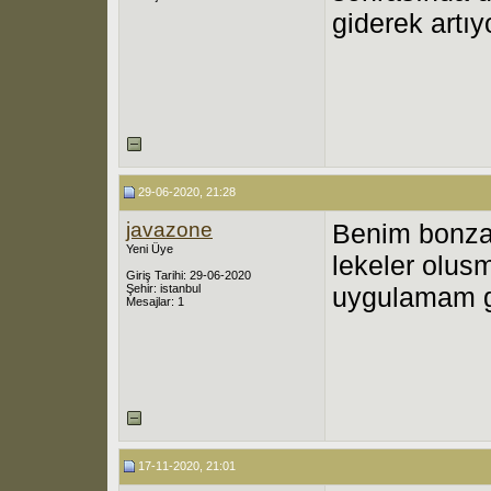
giderek artı
29-06-2020, 21:28
javazone
Benim bonzai
Yeni Üye
lekeler olusm
Giriş Tarihi: 29-06-2020
Şehir: istanbul
uygulamam g
Mesajlar: 1
17-11-2020, 21:01