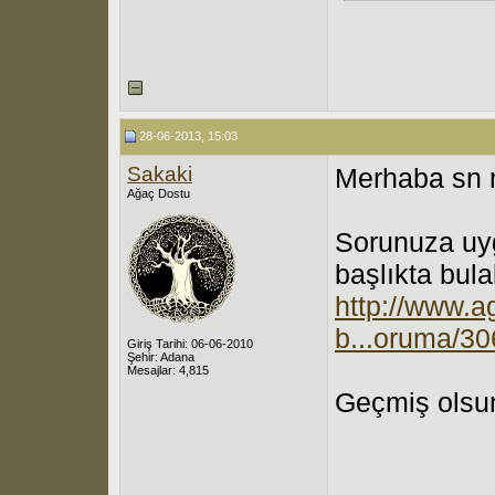
28-06-2013, 15:03
Sakaki
Merhaba sn 
Ağaç Dostu
Sorunuza uyg
başlıkta bulab
http://www.a
b...oruma/3
Giriş Tarihi: 06-06-2010
Şehir: Adana
Mesajlar: 4,815
Geçmiş olsu