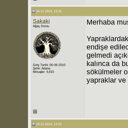
24-11-2014, 13:32
Sakaki
Merhaba mus
Ağaç Dostu
Yapraklarda
endişe edilec
gelmedi açık
kalınca da b
Giriş Tarihi: 06-06-2010
Şehir: Adana
sökülmeler o
Mesajlar: 4,815
yapraklar ve 
24-11-2014, 14:10