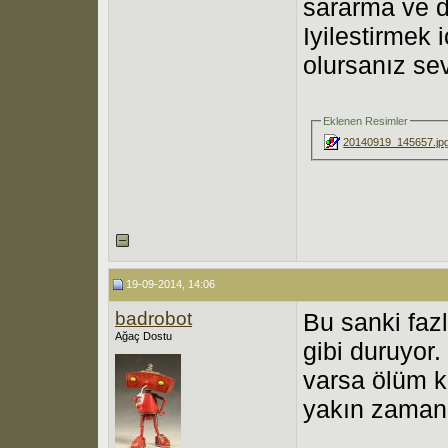
sararma ve de
Iyilestirmek 
olursanız sev
Eklenen Resimler
20140919_145657.jp
19-09-2014, 14:06
badrobot
Bu sanki faz
Ağaç Dostu
gibi duruyor
varsa ölüm k
yakın zaman