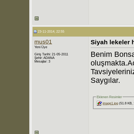
23-11-2014, 22:55
mus01
Siyah lekeler
Yeni Üye
Benim Bonsai
Giriş Tarihi: 21-05-2011
Şehir: ADANA
oluşmakta.Ac
Mesajlar: 3
Tavsiyelerini
Saygılar.
Eklenen Resimler
image1.jpg
(51.8 KB, 