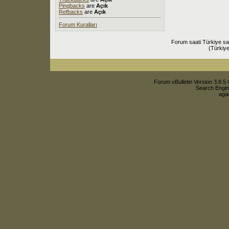
Pingbacks
are
Açık
Refbacks
are
Açık
Forum Kuralları
Forum saati Türkiye sa
(Türkiye
Forum vBulletin Version 3.8.5 
Search Engin
agac