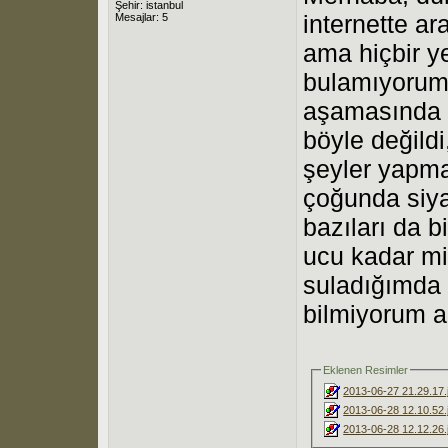
Şehir: istanbul
internette ar
Mesajlar: 5
ama hiçbir ye
bulamıyorum
aşamasında g
böyle değild
şeyler yapma
çoğunda siya
bazıları da b
ucu kadar mi
suladığımda o
bilmiyorum a
Eklenen Resimler
2013-06-27 21.29.17.
2013-06-28 12.10.52.
2013-06-28 12.12.26.