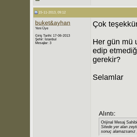
15-11-2013, 09:12
buket&ayhan
Çok teşekkür
Yeni Üye
Giriş Tarihi: 17-06-2013
Şehir: İstanbul
Her gün mü u
Mesajlar: 3
edip etmediğ
gerekir?
Selamlar
Alıntı:
Orijinal Mesaj Sahib
Sitede yer alan zeyt
sonuç alamazsanız ,