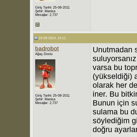
Giriş Tarihi: 25-08-2011
Şehir: Manisa
Mesajlar: 2,737
19-09-2014, 14:11
badrobot
Unutmadan sö
Ağaç Dostu
suluyorsanız 
varsa bu top
(yükseldiği) 
olarak her d
iner. Bu bitk
Giriş Tarihi: 25-08-2011
Şehir: Manisa
Bunun için s
Mesajlar: 2,737
sulama bu d
söylediğim g
doğru ayarla