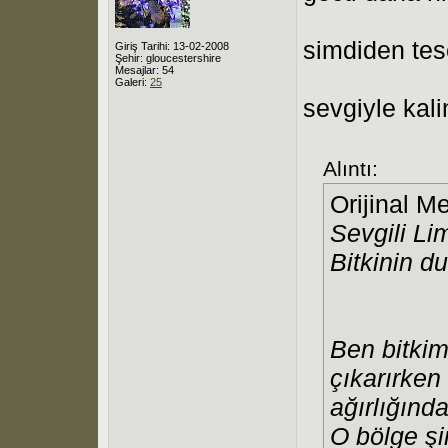
simdiden tes
Giriş Tarihi: 13-02-2008
Şehir: gloucestershire
Mesajlar: 54
Galeri:
25
sevgiyle kal
Alıntı:
Orijinal M
Sevgili Li
Bitkinin d
Ben bitkim
çıkarırken
ağırlığınd
O bölge şi