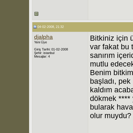
04-02-2008, 21:32
djalpha
Bitkiniz için
Yeni Üye
var fakat bu 
Giriş Tarihi: 01-02-2008
Şehir: istanbul
sanırım içeri
Mesajlar: 4
mutlu edecekt
Benim bitkim
başladı, pek 
kaldım acaba
dökmek **** 
bularak hav
olur muydu?