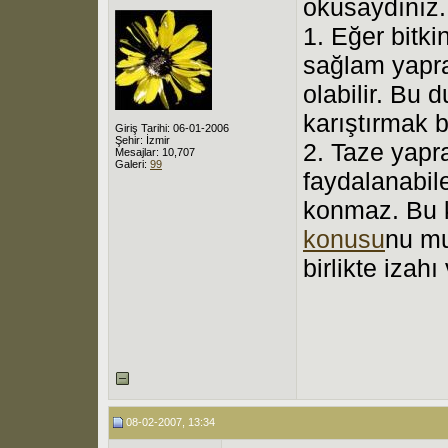
okusaydınız.
1. Eğer bitki
sağlam yaprak
olabilir. Bu 
karıştırmak b
Giriş Tarihi: 06-01-2006
Şehir: İzmir
2. Taze yapra
Mesajlar: 10,707
Galeri:
99
faydalanabil
konmaz. Bu 
konusu
nu mu
birlikte izahı 
08-02-2007, 13:34