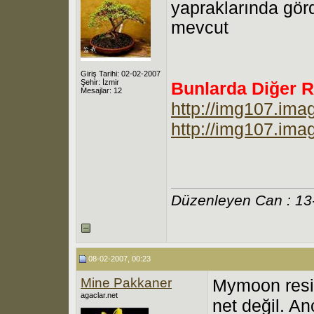
yapraklarında gör
mevcut
Giriş Tarihi: 02-02-2007
Şehir: İzmir
Bunlarda Diğer R
Mesajlar: 12
http://img107.ima
http://img107.ima
Düzenleyen Can : 13
08-02-2007, 00:23
Mine Pakkaner
Mymoon resim
agaclar.net
net değil. A