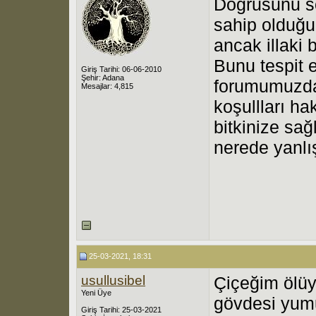
Doğrusunu s
sahip olduğu
ancak illaki 
Bunu tespit e
Giriş Tarihi: 06-06-2010
Şehir: Adana
forumumuzdan
Mesajlar: 4,815
koşullları hak
bitkinize sağl
nerede yanlı
25-03-2021, 18:31
usullusibel
Çiçeğim ölüy
Yeni Üye
gövdesi yu
Giriş Tarihi: 25-03-2021