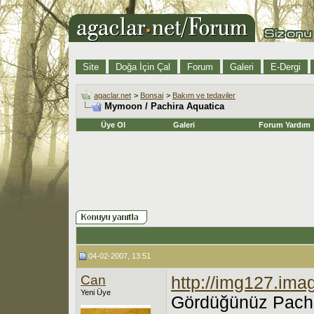
Site
Doğa İçin Çal
Forum
Galeri
E-Dergi
agaclar.net
>
Bonsai
>
Bakım ve tedaviler
Mymoon / Pachira Aquatica
Üye Ol
Galeri
Forum Yardım
04-02-2007, 13:51
Can
http://img127.ima
Yeni Üye
Gördüğünüz Pachir