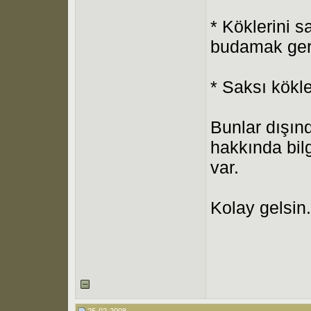
* Köklerini s
budamak ger
* Saksı kökle
Bunlar dışınd
hakkında bil
var.
Kolay gelsin.
25-02-2008,