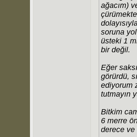
ağacım) v
çürümekte
dolayısıyl
soruna yol
üsteki 1 m
bir değil.
Eğer saksı
görürdü, 
ediyorum 
tutmayın y
Bitkim cam
6 merre ön
derece ve 