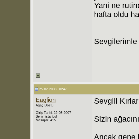
Yani ne ruti
hafta oldu h
Sevgilerimle
25-02-2008, 10:47
Eaglion
Sevgili Kırla
Ağaç Dostu
Giriş Tarihi: 22-05-2007
Şehir: istanbul
Sizin ağacını
Mesajlar: 415
Ancak gene bi