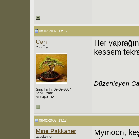
08-02-2007, 13:16
Can
Her yaprağın
Yeni Üye
kessem tekra
Düzenleyen Ca
Giriş Tarihi: 02-02-2007
Şehir: İzmir
Mesajlar: 12
08-02-2007, 13:17
Mine Pakkaner
Mymoon, keşk
agaclar.net