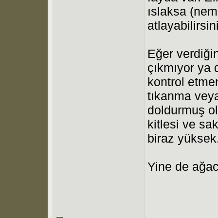
ıslaksa (nem
atlayabilirsin
Eğer verdiğin
çıkmıyor ya 
kontrol etme
tıkanma veya
doldurmuş olm
kitlesi ve sa
biraz yüksek
Yine de ağac