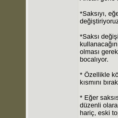
*Saksıyı, eğ
değiştiriyoru
*Saksı değiş
kullanacağın
olması gereki
bocalıyor.
* Özellikle k
kısmını bıra
* Eğer saksı
düzenli olar
hariç, eski 