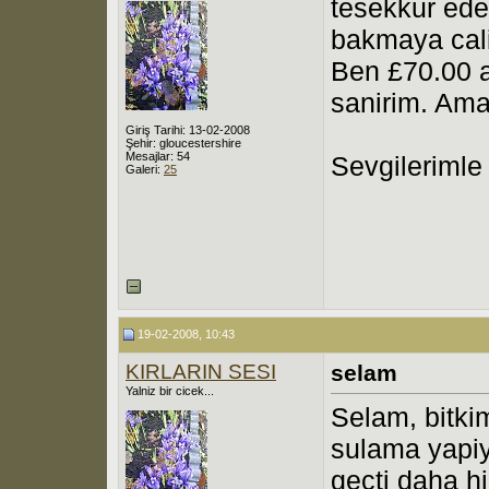
tesekkur ede
bakmaya cal
Ben £70.00 a
sanirim. Ama
Giriş Tarihi: 13-02-2008
Şehir: gloucestershire
Mesajlar: 54
Sevgilerimle
Galeri:
25
19-02-2008, 10:43
KIRLARIN SESI
selam
Yalniz bir cicek...
Selam, bitkim
sulama yapiy
gecti daha h