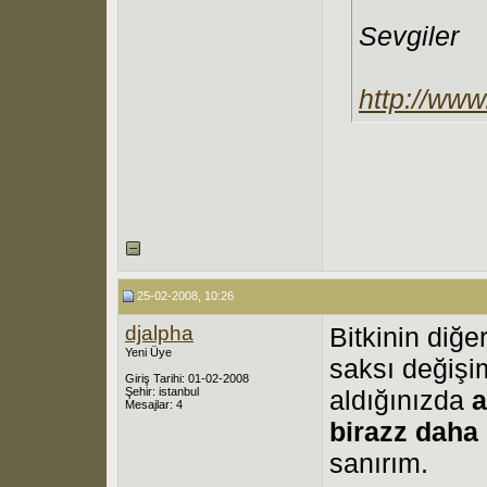
Sevgiler
http://www
25-02-2008, 10:26
djalpha
Bitkinin diğ
Yeni Üye
saksı değişi
Giriş Tarihi: 01-02-2008
Şehir: istanbul
aldığınızda
a
Mesajlar: 4
birazz daha 
sanırım.