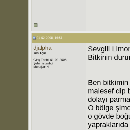
01-02-2008, 16:51
djalpha
Sevgili Limo
Yeni Üye
Bitkinin dur
Giriş Tarihi: 01-02-2008
Şehir: istanbul
Mesajlar: 4
Ben bitkimin 
malesef dip 
dolayı parma
O bölge şimd
o gövde boğ
yapraklarıda 