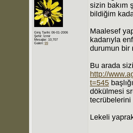
sizin bakım 
bildiğim kada
Maalesef yap
Giriş Tarihi: 06-01-2006
Şehir: İzmir
kadarıyla enf
Mesajlar: 10,707
Galeri:
99
durumun bir 
Bu arada siz
http://www.a
t=545
başlığı
dökülmesi s
tecrübelerini
Lekeli yaprak