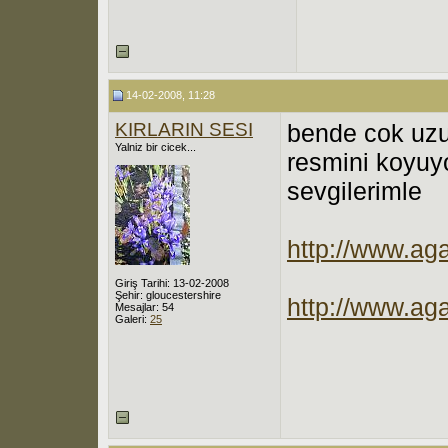
14-02-2008, 11:28
KIRLARIN SESI
bende cok uzu
Yalniz bir cicek...
resmini koyuyo
sevgilerimle
http://www.aga
Giriş Tarihi: 13-02-2008
Şehir: gloucestershire
http://www.aga
Mesajlar: 54
Galeri:
25