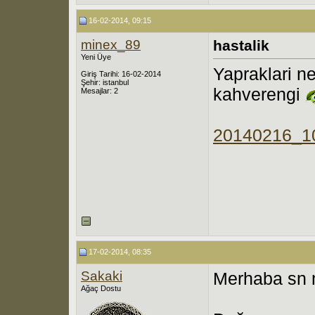
16-02-2014, 09:15
minex_89
hastalik
Yeni Üye
Yapraklari ne
Giriş Tarihi: 16-02-2014
Şehir: istanbul
kahverengi
Mesajlar: 2
20140216_1
17-02-2014, 08:35
Sakaki
Merhaba sn 
Ağaç Dostu