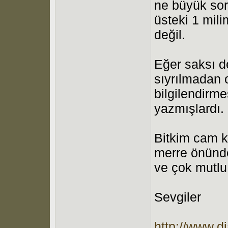
ne büyük sor
üsteki 1 mili
değil.
Eğer saksı d
sıyrılmadan 
bilgilendirm
yazmışlardı.
Bitkim cam k
merre önünde
ve çok mutlu
Sevgiler
http://www.d