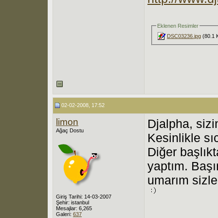
Eklenen Resimler
DSC03236.jpg
(80.1 
02-02-2008, 17:52
limon
Djalpha, sizi
Ağaç Dostu
Kesinlikle sı
Diğer başlık
yaptım. Başı
umarım sizler
Giriş Tarihi: 14-03-2007
Şehir: istanbul
Mesajlar: 6,265
Galeri:
637