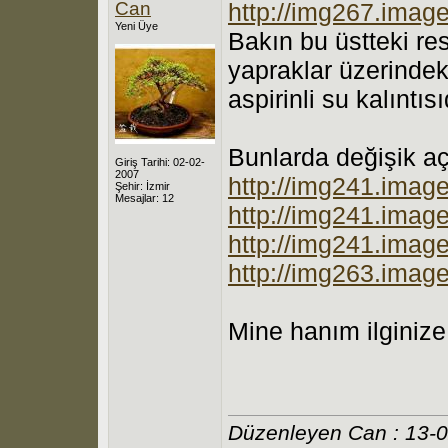
Can
http://img267.imag
Yeni Üye
Bakın bu üstteki res
yapraklar üzerindeki
aspirinli su kalıntısı
Bunlarda değişik açı
Giriş Tarihi: 02-02-
2007
http://img241.imag
Şehir: İzmir
Mesajlar: 12
http://img241.imag
http://img241.imag
http://img263.imag
Mine hanım ilginize
Düzenleyen Can : 13-