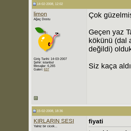
14-02-2008, 12:02
limon
Çok güzelmiş
Ağaç Dostu
Geçen yaz Ta
kökünü (dal 
değildi) oldu
Giriş Tarihi: 14-03-2007
Şehir: istanbul
Siz kaça ald
Mesajlar: 6,265
Galeri:
637
15-02-2008, 18:36
KIRLARIN SESI
fiyati
Yalniz bir cicek...