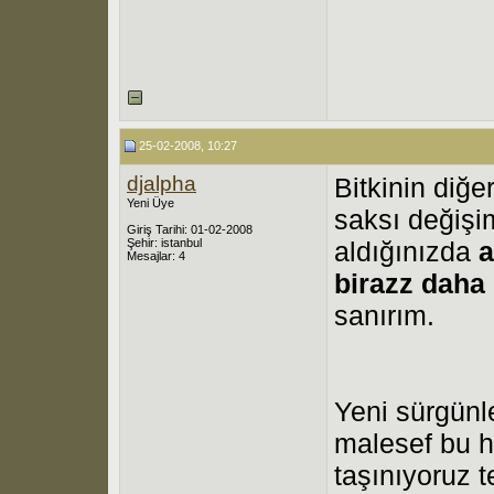
25-02-2008, 10:27
djalpha
Bitkinin diğ
Yeni Üye
saksı değişi
Giriş Tarihi: 01-02-2008
Şehir: istanbul
aldığınızda
a
Mesajlar: 4
birazz daha 
sanırım.
Yeni sürgünle
malesef bu h
taşınıyoruz t