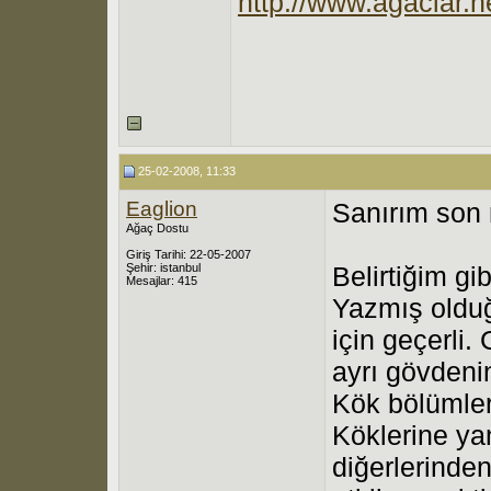
http://www.agaclar.ne
25-02-2008, 11:33
Eaglion
Sanırım son 
Ağaç Dostu
Giriş Tarihi: 22-05-2007
Şehir: istanbul
Belirtiğim gi
Mesajlar: 415
Yazmış olduğ
için geçerli.
ayrı gövdenin
Kök bölümle
Köklerine yan
diğerlerinde