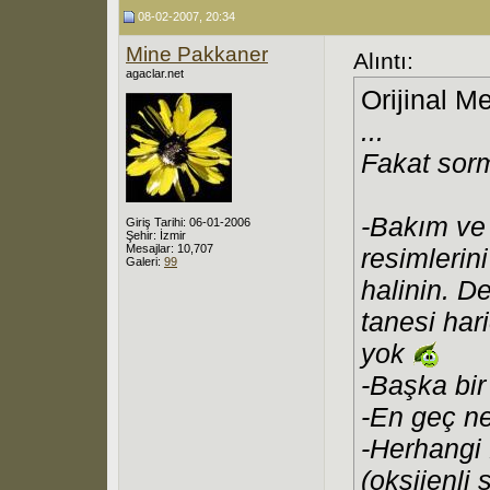
08-02-2007, 20:34
Mine Pakkaner
Alıntı:
agaclar.net
Orijinal M
...
Fakat sorm
-Bakım ve
Giriş Tarihi: 06-01-2006
Şehir: İzmir
Mesajlar: 10,707
resimlerin
Galeri:
99
halinin. D
tanesi har
yok
-Başka bir 
-En geç n
-Herhangi 
(oksijenli