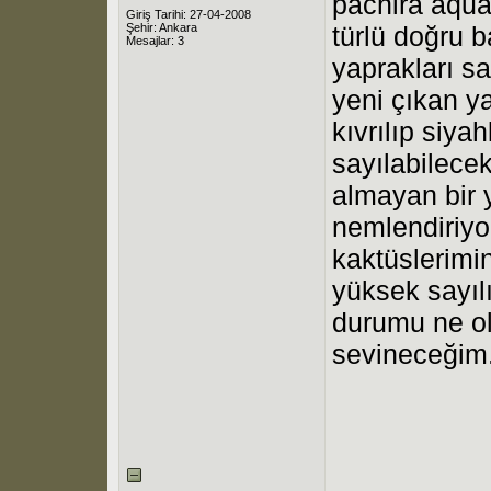
pachira aquat
Giriş Tarihi: 27-04-2008
Şehir: Ankara
türlü doğru 
Mesajlar: 3
yaprakları sa
yeni çıkan y
kıvrılıp siya
sayılabilecek
almayan bir 
nemlendiriyo
kaktüslerimin
yüksek sayıl
durumu ne ola
sevineceğim.