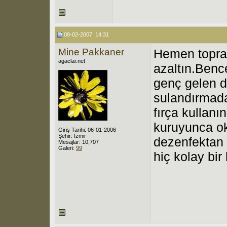
08-02-2007, 14:31
Mine Pakkaner
Hemen toprak
agaclar.net
azaltın.Benc
genç gelen dı
sulandırmada
fırça kullanı
kuruyunca ok
Giriş Tarihi: 06-01-2006
Şehir: İzmir
dezenfektan v
Mesajlar: 10,707
Galeri:
99
hiç kolay bir