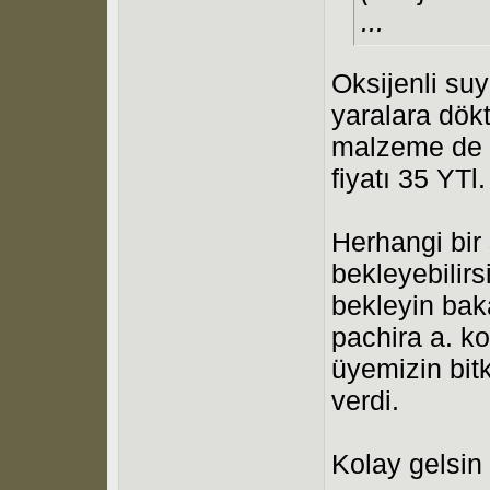
...
Oksijenli suy
yaralara dök
malzeme de t
fiyatı 35 YTl
Herhangi bir
bekleyebilirs
bekleyin bak
pachira a. k
üyemizin bit
verdi.
Kolay gelsin