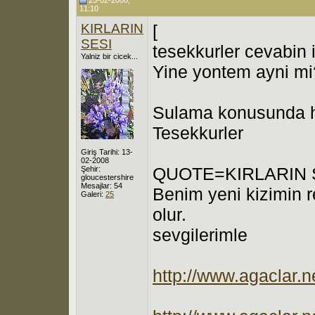
11:10
KIRLARIN
[
SESI
tesekkurler cevabin 
Yalniz bir cicek...
Yine yontem ayni mi
Sulama konusunda ha
Tesekkurler
Giriş Tarihi: 13-
02-2008
QUOTE=KIRLARIN SE
Şehir:
gloucestershire
Mesajlar: 54
Benim yeni kizimin 
Galeri:
25
olur.
sevgilerimle
http://www.agaclar.ne