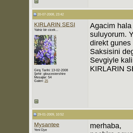
20-07-2008, 23:42
KIRLARIN SESI
Agacim hala 
Yalniz bir cicek...
suluyorum. Y
direkt gunes
Saksisini de
Sevgiyle kal
KIRLARIN S
Giriş Tarihi: 13-02-2008
Şehir: gloucestershire
Mesajlar: 54
Galeri:
25
29-01-2009, 10:52
Mysantee
merhaba,
Yeni Üye