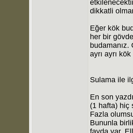
etkilenecekt
dikkatli olma
Eğer kök bu
her bir gövd
budamanız. G
ayrı ayrı kök
Sulama ile ilg
En son yazdı
(1 hafta) hiç
Fazla olumsu
Bununla birl
fayda var. El