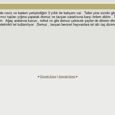
e ceviz ve badem yetiştirdiğim 3 yıllık bir bahçem var . Teller yine sizinki gib
mız taşları yığma yaparak domuz ve tavşan zararlısına karşı önlem aldım . Tel 
 . Ağaç aralarına kavun , nohut vs gibi domuz çekecek şeyler de dönem d
lektrikli tel kullanılıyor . Domuz , tavşan benzeri hayvanlara tel altı taş dizimi 
«
Önceki Konu
|
Sonraki Konu
»