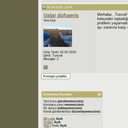
05-09-2019, 19:44
Valar dohaeris
Merhaba , Tunceli’d
bahçeden topladığı
Yeni Üye
problem yaşamadım
ayı zararına karşı e
Giriş Tarihi: 02-02-2018
Şehir: Tunceli
Mesajlar: 2
Gönderme Kuralları
Yeni konu
gönderemezsiniz
Konulara yanıt
veremezsiniz
Ek dosya
yükleyemezsiniz
Kendi gönderilerinizi
düzenleyemezsiniz
BB code
Açık
Smilies
Açık
[IMG]
Kodu
Açık