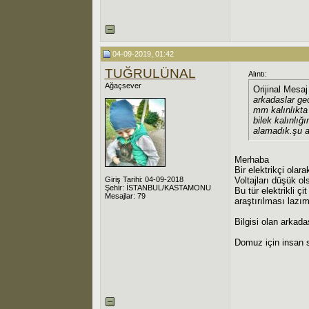
04-09-2019, 01:42
TUĞRULÜNAL
Alıntı:
Ağaçsever
Orijinal Mesa
arkadaslar ge
mm kalınlıkta 
bilek kalınlı
alamadık.şu an
Merhaba
Bir elektrikçi olar
Giriş Tarihi: 04-09-2018
Voltajları düşük ol
Şehir: İSTANBUL/KASTAMONU
Bu tür elektrikli ç
Mesajlar: 79
araştırılması lazım
Bilgisi olan arkada
Domuz için insan s