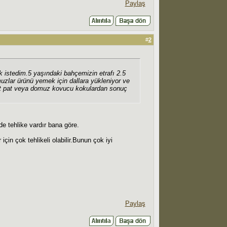
Paylaş
#
2
istedim.5 yaşındaki bahçemizin etrafı 2.5
muzlar ürünü yemek için dallara yükleniyor ve
.pat pat veya domuz kovucu kokulardan sonuç
rde tehlike vardır bana göre.
çin çok tehlikeli olabilir.Bunun çok iyi
Paylaş