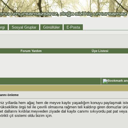
rgi
Sosyal Gruplar
Gönüllüler
E-Posta
Forum Yardım
Üye Listesi
rını önleme
imiz yıllarda hem ağaç hem de meyve kaybı yaşadığım konuyu paylaşmak iste
ükseklikte örgü tel ile çevrili olmasına rağmen teli kaldırıp giren domuzlar ür
elet dallarını kırdılar.meyveden ziyade dal kaybı canımı sıkıyordu.pat pat 
rikli çit sistemi oldu bizim için.