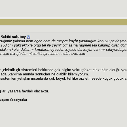
j Sahibi
sulubey
ctiğimiz yıllarda hem ağaç hem de meyve kaybı yaşadığım konuyu paylaşmak 
150 cm yükseklikte örgü tel ile çevrili olmasına rağmen teli kaldırıp giren do
ğındaki iskelet dallarını kırdılar.meyveden ziyade dal kaybı canımı sıkıyordu
 için tek çözüm elektrikli çit sistemi oldu bizim için.
ak ,elektrik çit sistemleri hakkında çok bilgim yoktur,fakat elektiriğin olduğu ye
sada ,kapılma anında sonuçları ne olabilir bilemiyorum.
it sistemleri yetişkin insanlarda çok büyük tehlike arz etmesede,küçük çocuklar i
.
şlar ,yazarsa faydalı olacaktır.
açını öneriyorlar.