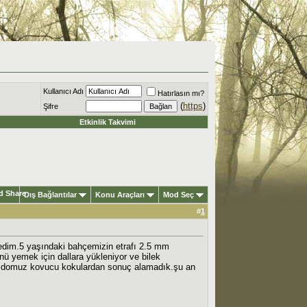
Kullanıcı Adı
Hatırlasın mı?
(
https
)
Şifre
Etkinlik Takvimi
Dış Bağlantılar
Konu Araçları
Mod Seç
#
1
dim.5 yaşındaki bahçemizin etrafı 2.5 mm
ünü yemek için dallara yükleniyor ve bilek
veya domuz kovucu kokulardan sonuç alamadık.şu an