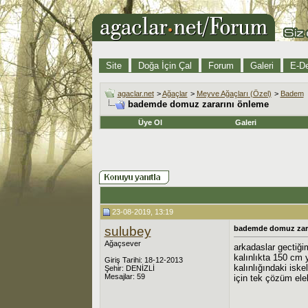
Site
Doğa İçin Çal
Forum
Galeri
E-De
agaclar.net
>
Ağaçlar
>
Meyve Ağaçları (Özel)
>
Badem
bademde domuz zararını önleme
Üye Ol
Galeri
23-08-2019, 13:19
sulubey
bademde domuz zara
Ağaçsever
arkadaslar gectiğ
kalınlıkta 150 cm y
Giriş Tarihi: 18-12-2013
kalınlığındaki isk
Şehir: DENİZLİ
Mesajlar: 59
için tek çözüm elekt