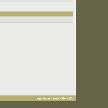
agaclar.net
-
Arşiv
-
Başa Dön