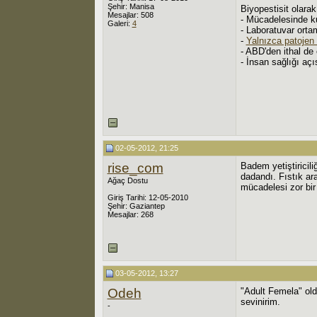
Şehir: Manisa
Biyopestisit olarak
Mesajlar: 508
- Mücadelesinde ku
Galeri:
4
- Laboratuvar ortam
-
Yalnızca patojen
- ABD'den ithal de 
- İnsan sağlığı aç
02-05-2012, 21:25
rise_com
Badem yetiştiricili
dadandı. Fıstık ar
Ağaç Dostu
mücadelesi zor bi
Giriş Tarihi: 12-05-2010
Şehir: Gaziantep
Mesajlar: 268
03-05-2012, 13:27
Odeh
"Adult Femela" old
sevinirim.
-