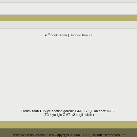
«
Önceki Konu
|
Sonraki Konu
»
Forum saati Türkiye saatine göredir. GMT +2. Şu an saat:
06:52
.
(Türkiye için GMT +2 seçilmelidir.)
Forum vBulletin Version 3.8.5 Copyright ©2000 - 2026, Jelsoft Enterprises Ltd.