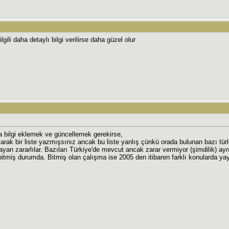
gili daha detaylı bilgi verilirse daha güzel olur
 bilgi eklemek ve güncellemek gerekirse,
larak bir liste yazmışsınız ancak bu liste yanlış çünkü orada bulunan bazı tür
yan zararlılar. Bazıları Türkiye'de mevcut ancak zarar vermiyor (şimdilik) a
itmiş durumda. Bitmiş olan çalışma ise 2005 den itibaren farklı konularda yayın 