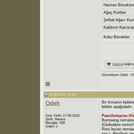
Haziran Böcekleri
Ağaç Kurtları
Şeftali Ağacı Kur
Kaldırım Karınca
Koku Böcekleri
Karena
beğend
Düzenleyen Odeh : 0
24-02-2012, 13:13
Odeh
Bir firmanın bülte
bölüm aşağıdadır:
-
Paecilomyces lil
Giriş Tarihi: 17-08-2010
Şehir: Manisa
Burrowing nematod
Mesajlar: 508
(Globodera rostoch
Galeri:
4
Root lesion nemat
spp.), Reniform ne