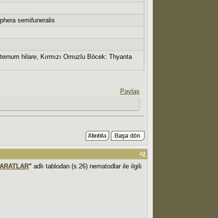
phera semifuneralis
osternum hilare, Kırmızı Omuzlu Böcek: Thyanta
Paylaş
#
2
EPARATLAR
"
adlı tablodan (s.26) nematodlar ile ilgili