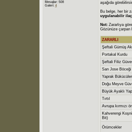
Mesajlar: 508
aşağıda görebilirsi
Galeri:
4
Bu belge, her bir z
uygulanabilir ila
Not:
Zararlıya gör
Gözünüze çarpan bi
ZARARLI
Şeftali Gümüş Ak
Portakal Kurdu
Şeftali Filiz Güve
San Jose Böceği
Yaprak Bükücüler
Doğu Meyve Güv
Büyük Ayaklı Yap
Tırtıl
Avrupa kırmızı ö
Kahverengi Koşni
Bit)
Örümcekler