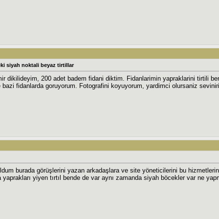
 siyah noktali beyaz tirtillar
r dikilideyim, 200 adet badem fidani diktim. Fidanlarimin yapraklarini tirtili 
 bazi fidanlarda goruyorum. Fotografini koyuyorum, yardimci olursaniz sevinir
dum burada görüşlerini yazan arkadaşlara ve site yöneticilerini bu hizmetleri
 yaprakları yiyen tırtıl bende de var aynı zamanda siyah böcekler var ne yap