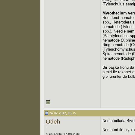
(Tylenchulus semi
Myrothecium verr
Root-knot nematod
spp., Heterodera s
nematode (Tylench
spp.), Needle nem
(Paratylenchus sp
nematode (Xiphine
Ring nematode (Cr
(Tylenchorhynchus
Spiral nematode (R
nematode (Radoph
Bir başka konu da 
birbiri ile rekabe
gibi ürünler de kul
24-02-2012, 13:15
Odeh
Nematodlarla Biyolo
-
Nematod ile biyolo
Giriş Tarihi: 17-08-2010