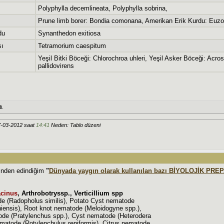
Polyphylla decemlineata, Polyphylla sobrina,
Prune limb borer: Bondia comonana, Amerikan Erik Kurdu: Euzo
du
Synanthedon exitiosa
sı
Tetramorium caespitum
Yeşil Bitki Böceği: Chlorochroa uhleri, Yeşil Asker Böceği: Acr
pallidovirens
i.
7-03-2012 saat
14:41
Neden: Tablo düzeni
ninden edindiğim
"
Dünyada yaygın olarak kullanılan bazı BİYOLOJİK PR
acinus
, Arthrobotryssp., Verticillium spp
e (Radopholus similis), Potato Cyst nematode
iensis), Root knot nematode (Meloidogyne spp.),
ode (Pratylenchus spp.), Cyst nematode (Heterodera
matode (Rotylenchulus reniformis), Citrus nematode