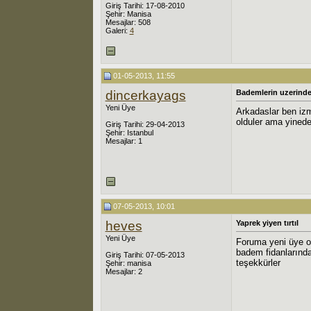
Giriş Tarihi: 17-08-2010
Şehir: Manisa
Mesajlar: 508
Galeri:
4
01-05-2013, 11:55
dincerkayags
Bademlerin uzerindeki
Yeni Üye
Arkadaslar ben izmi
olduler ama yinede
Giriş Tarihi: 29-04-2013
Şehir: Istanbul
Mesajlar: 1
07-05-2013, 10:01
heves
Yaprek yiyen tırtıl
Yeni Üye
Foruma yeni üye ol
badem fidanlarında
Giriş Tarihi: 07-05-2013
teşekkürler
Şehir: manisa
Mesajlar: 2