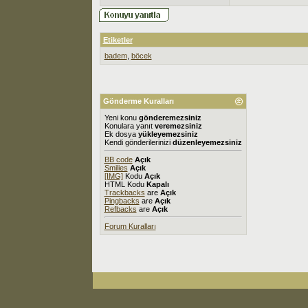
Etiketler
badem
,
böcek
Gönderme Kuralları
Yeni konu
gönderemezsiniz
Konulara yanıt
veremezsiniz
Ek dosya
yükleyemezsiniz
Kendi gönderilerinizi
düzenleyemezsiniz
BB code
Açık
Smilies
Açık
[IMG]
Kodu
Açık
HTML Kodu
Kapalı
Trackbacks
are
Açık
Pingbacks
are
Açık
Refbacks
are
Açık
Forum Kuralları