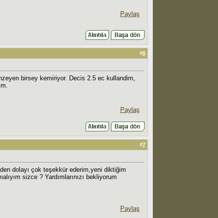
Paylaş
#
6
benzeyen birsey kemiriyor. Decis 2.5 ec kullandim,
im.
Paylaş
#
7
nden dolayı çok teşekkür ederim,yeni diktiğim
malıyım sizce ? Yardımlarınızı bekliyorum
Paylaş