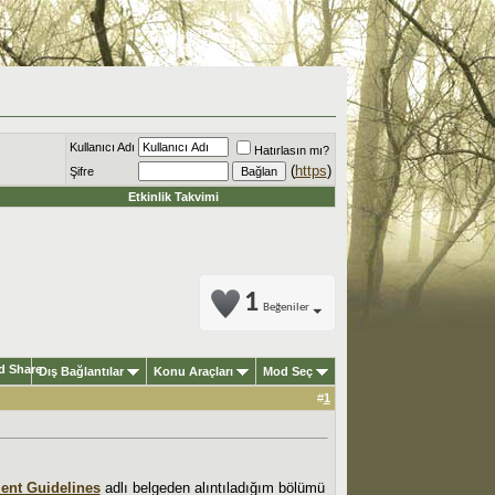
Kullanıcı Adı
Hatırlasın mı?
(
https
)
Şifre
Etkinlik Takvimi
1
Beğeniler
Dış Bağlantılar
Konu Araçları
Mod Seç
#
1
nt Guidelines
adlı belgeden alıntıladığım bölümü