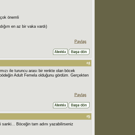
 çok önemli
adığım en az bir vaka vardı)
Paylaş
#
4
mızı ile turuncu arası bir renkte olan böcek
bu bödeğin Adult Femela olduğunu gördüm. Gerçekten
Paylaş
#
5
 sanki... Böceğin tam adını yazabilirseniz