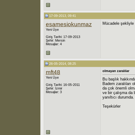
17-09-2013, 09:41
esamesiokunmaz
Mücadele şekliyle il
Yeni Üye
Giriş Tarihi: 17-09-2013
Şehir: Mersin
Mesajlar: 4
26-05-2014, 08:25
mft48
olmayan zaralılar
Yeni Üye
Bu başlık hakkında
Badem zaralıları o
Giriş Tarihi: 16-05-2011
da çok önemli olma
Şehir: İzmir
Mesajlar: 3
ve bir çalışma da b
yanıltıcı durumda.
Teşekürler