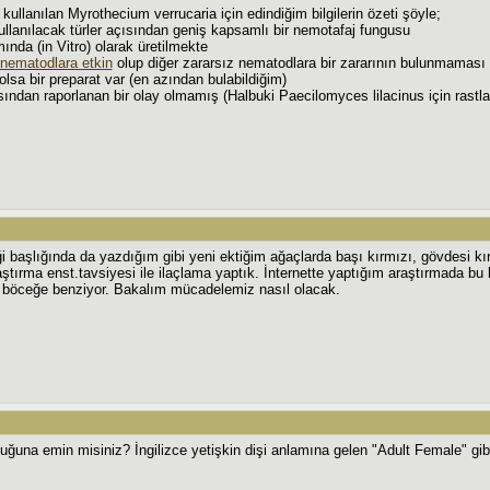
 kullanılan Myrothecium verrucaria için edindiğim bilgilerin özeti şöyle;
llanılacak türler açısından geniş kapsamlı bir nemotafaj fungusu
ında (in Vitro) olarak üretilmekte
 nematodlara etkin
olup diğer zararsız nematodlara bir zararının bulunmaması
olsa bir preparat var (en azından bulabildiğim)
ısından raporlanan bir olay olmamış (Halbuki Paecilomyces lilacinus için rastl
ği başlığında da yazdığım gibi yeni ektiğim ağaçlarda başı kırmızı, gövdesi kır
aştırma enst.tavsiyesi ile ilaçlama yaptık. İnternette yaptığım araştırmada 
r böceğe benziyor. Bakalım mücadelemiz nasıl olacak.
uğuna emin misiniz? İngilizce yetişkin dişi anlamına gelen "Adult Female" gibi