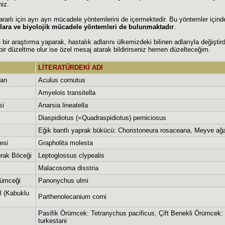
niz.
ararlı için ayrı ayrı mücadele yöntemlerini de içermektedir. Bu yöntemler içind
çlara ve biyolojik mücadele yöntemleri de bulunmaktadır
.
e bir araştırma yaparak, hastalık adlarını ülkemizdeki bilinen adlarıyla deği
r düzeltme olur ise özel mesaj atarak bildirirseniz hemen düzelteceğim.
LİTERATÜRDEKİ ADI
arı
Aculus cornutus
Amyelois transitella
si
Anarsia lineatella
Diaspidiotus (=Quadraspidiotus) perniciosus
Eğik bantlı yaprak bükücü: Choristoneura rosaceana, Meyve ağa
esi
Grapholita molesta
rak Böceği
Leptoglossus clypealis
Malacosoma disstria
rümceği
Panonychus ulmi
l (Kabuklu
Parthenolecanium corni
Pasifik Örümcek: Tetranychus pacificus, Çift Benekli Örümcek:
turkestani