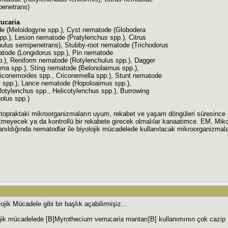
penetrans)
ucaria
e (Meloidogyne spp.), Cyst nematode (Globodera
pp.), Lesion nematode (Pratylenchus spp.), Citrus
ulus semipenetrans), Stubby-root nematode (Trichodorus
atode (Longidorus spp.), Pin nematode
p.), Reniform nematode (Rotylenchulus spp.), Dagger
ma spp.), Sting nematode (Belonolaimus spp.),
iconemoides spp., Criconemella spp.), Stunt nematode
 spp.), Lance nematode (Hopoloaimus spp.),
otylenchus spp., Helicotylenchus spp.), Burrowing
olus spp.)
topraktaki mikroorganizmaların uyum, rekabet ve yaşam döngüleri süresince olan
t etmeyecek ya da kontrollü bir rekabete girecek olmalılar kanaatimce. EM, M
lanıldığında nematodlar ile biyolojik mücadelede kullanılacak mikroorganizmaları
jik Mücadele gibi bir başlık açabilirmişiz...
jik mücadelede [B]Myrothecium verrucaria mantarı[B] kullanımının çok cazip b