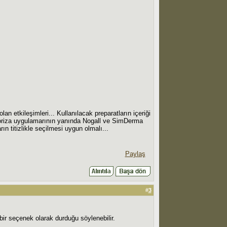
 etkileşimleri... Kullanılacak preparatların içeriği
ikoriza uygulamarının yanında Nogall ve SimDerma
n titizlikle seçilmesi uygun olmalı...
Paylaş
#
3
ir seçenek olarak durduğu söylenebilir.