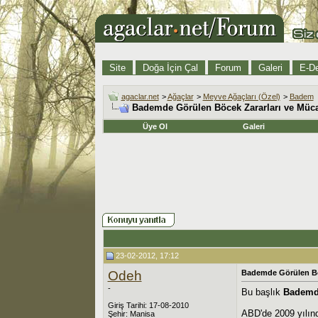
Site
Doğa İçin Çal
Forum
Galeri
E-De
agaclar.net
>
Ağaçlar
>
Meyve Ağaçları (Özel)
>
Badem
Bademde Görülen Böcek Zararları ve Müca
Üye Ol
Galeri
23-02-2012, 17:12
Odeh
Bademde Görülen Böc
-
Bu başlık
Bademde
Giriş Tarihi: 17-08-2010
ABD'de 2009 yılınd
Şehir: Manisa