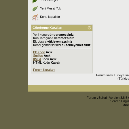
Yeni Mesaj Yok
Konu kapalıdır
Gönderme Kuralları
Yeni konu
gönderemezsiniz
Konulara yanıt
veremezsiniz
Ek dosya
yükleyemezsiniz
Kendi gönderilerinizi
düzenleyemezsiniz
BB code
Açık
Smilies
Açık
[IMG]
Kodu
Açık
HTML Kodu
Kapalı
Forum Kuralları
Forum saati Türkiye sa
(Türkiye
Forum vBulletin Version 3.8.5 
Search Engin
agac