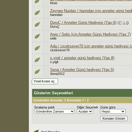
Kiraz
Zeynep Nurdan / hanndan için anneler günü hedi
hanndan
DuruÇ / Anneler Günü Hediyesi (Yaş:6)
(
1
2
)
DuruÇ
Ares / Selis İçin Anneler Günü Hediyesi (Yaş:7)
selis
Ada / ciceksever70 icin anneler günü hediyesi (
ciceksever70
s.yigit / anneler günü hediyesi (Yaş:8)
s.yigit
Sena / Anneler Günü hediyesi (Yaş:5)
Sena2012
Gösterim Seçenekleri
Gösterilen konular: 1 Konudan 7 - 7
Sıralama şekli
Diğer Seçenek
Güne göre
Yeni Mesajlar