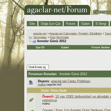
Site
Doğa İçin Çal
Forum
Galeri
E-Dergi
agaclar.net
>
Agaclar.net Çalışmaları, Projeleri, Etkinlikleri
>
Tasar
Yarışmaları
>
Eski Yarışmalar
Anneler Günü 2012
Üye Ol
Galeri
Forum Yardım
Forumun Konuları
: Anneler Günü 2012
Duyuru
:
agaclar.net Çerez Politikası
malina
(agaclar.net)
Konu
/
Konu Yazarı
Önemli:
10 yaş (2002 doğumlular) ve altındaki ç
yetiştiriyor
malina
Zeynep / Kiraz İçin Anneler Günü Hediyesi (Yaş