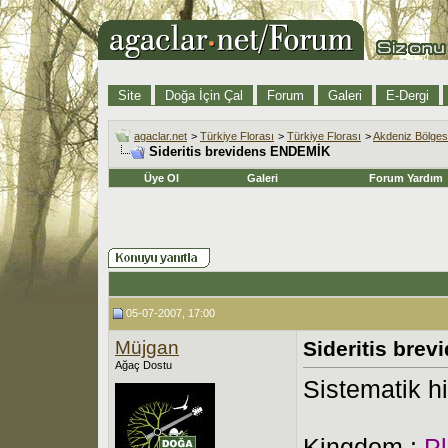
Site
Doğa İçin Çal
Forum
Galeri
E-Dergi
agaclar.net
>
Türkiye Florası
>
Türkiye Florası
>
Akdeniz Bölges
Sideritis brevidens ENDEMİK
Üye Ol
Galeri
Forum Yardım
05-07-2007, 17:00
Müjgan
Sideritis bre
Ağaç Dostu
Sistematik hi
Kingdom :
P