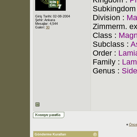
Subkingdom
Division :
Ma
Giriş Tarihi: 02-08-2004
Şehir: Ankara
Mesajlar: 4,544
Zimmerm. ex
Galeri:
30
Class :
Magn
Subclass :
A
Order :
Lami
Family :
Lam
Genus :
Side
«
Önce
Gönderme Kuralları