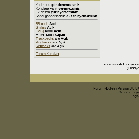
Yeni konu
gönderemezsiniz
Konulara yanıt
veremezsiniz
Ek dosya
yükleyemezsiniz
Kendi gönderilerinizi
düzenleyemezsiniz
BB code
Açık
Smilies
Açık
[IMG]
Kodu
Açık
HTML Kodu
Kapalı
Trackbacks
are
Açık
Pingbacks
are
Açık
Refbacks
are
Açık
Forum Kuralları
Forum saati Türkiye sa
(Türkiye
Forum vBulletin Version 3.8.5 
Search Engin
agac