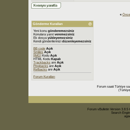
«
Önce
Gönderme Kuralları
Yeni konu
gönderemezsiniz
Konulara yanıt
veremezsiniz
Ek dosya
yükleyemezsiniz
Kendi gönderilerinizi
düzenleyemezsiniz
BB code
Açık
Smilies
Açık
[IMG]
Kodu
Açık
HTML Kodu
Kapalı
Trackbacks
are
Açık
Pingbacks
are
Açık
Refbacks
are
Açık
Forum Kuralları
Forum saati Türkiye sa
(Türkiye
Forum vBulletin Version 3.8.5 
Search Engin
agac