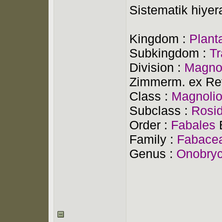
Sistematik hiyera
Kingdom :
Plant
Subkingdom :
Tr
Division :
Magno
Zimmerm. ex Re
Class :
Magnolio
Subclass :
Rosi
Order :
Fabales
Family :
Fabace
Genus :
Onobryc