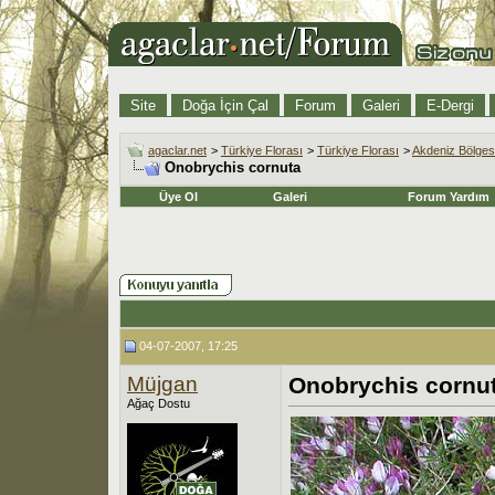
Site
Doğa İçin Çal
Forum
Galeri
E-Dergi
agaclar.net
>
Türkiye Florası
>
Türkiye Florası
>
Akdeniz Bölges
Onobrychis cornuta
Üye Ol
Galeri
Forum Yardım
04-07-2007, 17:25
Müjgan
Onobrychis cornu
Ağaç Dostu