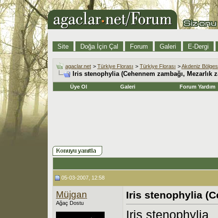
Site
Doğa İçin Çal
Forum
Galeri
E-Dergi
agaclar.net
>
Türkiye Florası
>
Türkiye Florası
>
Akdeniz Bölges
Iris stenophylia (Cehennem zambağı, Mezarlık 
Üye Ol
Galeri
Forum Yardım
05-03-2007, 12:58
Müjgan
Iris stenophylia 
Ağaç Dostu
Iris stenophylia