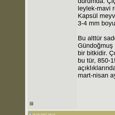
durumda. Çiç
leylek-mavi r
Kapsül meyve 
3-4 mm boyu
Bu alttür sa
Gündoğmuş ç
bir bitkidir. 
bu tür, 850-
açıklıklarınd
mart-nisan ay
16-04-2007, 09:15