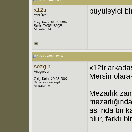
x12tr
büyüleyici bi
Yeni Üye
Giriş Tarihi: 01-03-2007
Şehir: TARSUS/İÇEL
Mesajlar: 14
12-06-2007, 12:02
sezgin
x12tr arkadaş
Ağaçsever
Mersin olarak
Giriş Tarihi: 29-03-2007
Şehir: mersin-niğde
Mesajlar: 60
Mezarlık zam
mezarlığınd
aslında bir 
olur, farklı 