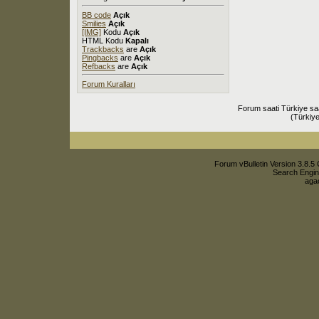
BB code
Açık
Smilies
Açık
[IMG]
Kodu
Açık
HTML Kodu
Kapalı
Trackbacks
are
Açık
Pingbacks
are
Açık
Refbacks
are
Açık
Forum Kuralları
Forum saati Türkiye sa
(Türkiye
Forum vBulletin Version 3.8.5 
Search Engin
agac