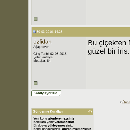
30-03-2016, 14:28
özfidan
Bu çiçekten 
Ağaçsever
güzel bir İris.
Giriş Tarihi: 02-03-2015
Şehir: antalya
Mesajlar: 84
«
Önce
Gönderme Kuralları
Yeni konu
gönderemezsiniz
Konulara yanıt
veremezsiniz
Ek dosya
yükleyemezsiniz
Kendi gönderilerinizi
düzenleyemezsiniz