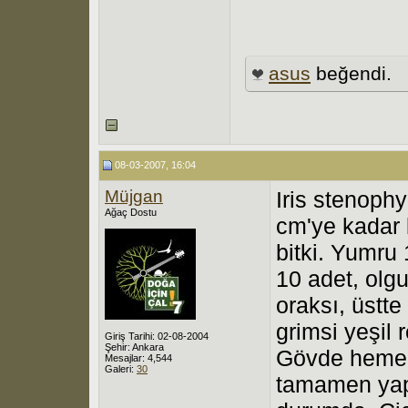
asus
beğendi.
08-03-2007, 16:04
Müjgan
Iris stenophy
Ağaç Dostu
cm'ye kadar b
bitki. Yumru 
10 adet, olg
oraksı, üstte 
grimsi yeşil r
Giriş Tarihi: 02-08-2004
Şehir: Ankara
Gövde hemen
Mesajlar: 4,544
Galeri:
30
tamamen yapr