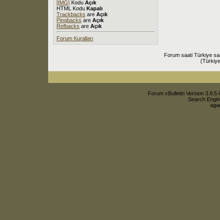
[IMG]
Kodu
Açık
HTML Kodu
Kapalı
Trackbacks
are
Açık
Pingbacks
are
Açık
Refbacks
are
Açık
Forum Kuralları
Forum saati Türkiye sa
(Türkiye
Forum vBulletin Version 3.8.5 
Search Engin
agac