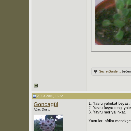
SecretGarden..
beğend
20-03-2010, 16:22
Goncagül
1. Yavru yalınkat beyaz.
2. Yavru fuşya rengi yalı
Ağaç Dostu
3. Yavru mor yalınkat.
Yavruları afrika menekşes