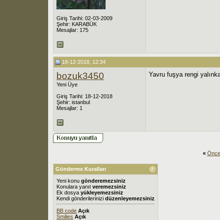
Giriş Tarihi: 02-03-2009
Şehir: KARABÜK
Mesajlar: 175
18-12-2018, 12:34
bozuk3450
Yavru fuşya rengi yalınka
Yeni Üye
Giriş Tarihi: 18-12-2018
Şehir: istanbul
Mesajlar: 1
«
Önce
Gönderme Kuralları
Yeni konu
gönderemezsiniz
Konulara yanıt
veremezsiniz
Ek dosya
yükleyemezsiniz
Kendi gönderilerinizi
düzenleyemezsiniz
BB code
Açık
Smilies
Açık