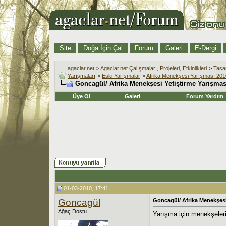
Site
Doğa İçin Çal
Forum
Galeri
E-Dergi
agaclar.net
>
Agaclar.net Çalışmaları, Projeleri, Etkinlikleri
>
Tasar
Yarışmaları
>
Eski Yarışmalar
>
Afrika Menekşesi Yarışması 201
Goncagül/ Afrika Menekşesi Yetiştirme Yarışmas
Üye Ol
Galeri
Forum Yardım
01-03-2010, 17:41
Goncagül
Goncagül/ Afrika Menekşesi
Ağaç Dostu
Yarışma için menekşeleri