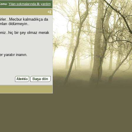
Konu
:
Yılan sokmalarında ilk yardım
#
2
irler...Mecbur kalmadıkça da
ları öldürmeyin..
seniz..hiç bir şey olmaz merak
r yaratır inanın.