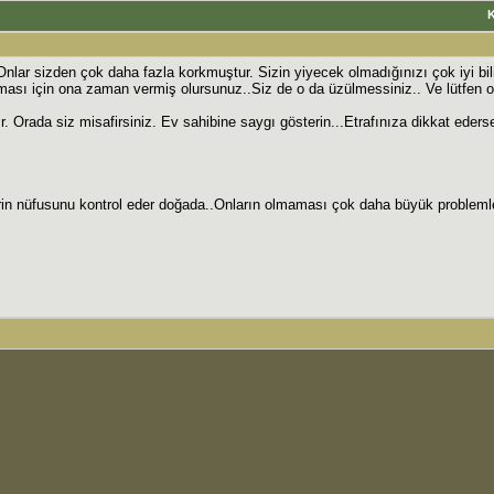
lar sizden çok daha fazla korkmuştur. Sizin yiyecek olmadığınızı çok iyi bil
ası için ona zaman vermiş olursunuz..Siz de o da üzülmessiniz.. Ve lütfen on
dır. Orada siz misafirsiniz. Ev sahibine saygı gösterin...Etrafınıza dikkat eder
ilerin nüfusunu kontrol eder doğada..Onların olmaması çok daha büyük problemle