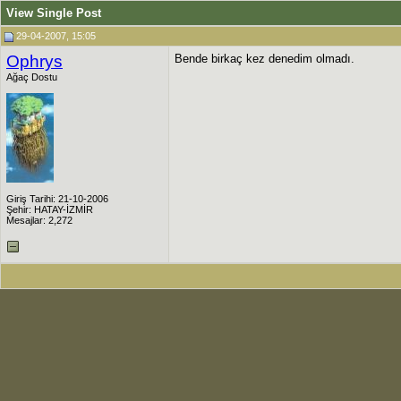
View Single Post
29-04-2007, 15:05
Ophrys
Bende birkaç kez denedim olmadı.
Ağaç Dostu
Giriş Tarihi: 21-10-2006
Şehir: HATAY-İZMİR
Mesajlar: 2,272