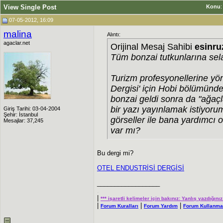
View Single Post
Konu
07-05-2012, 16:09
malina
Alıntı:
agaclar.net
Orijinal Mesaj Sahibi
esinru
Tüm bonzai tutkunlarına sel
Turizm profesyonellerine yöne
Dergisi' için Hobi bölümünd
bonzai geldi sonra da "ağaçla
bir yazı yayınlamak istiyoru
Giriş Tarihi: 03-04-2004
Şehir: İstanbul
görseller ile bana yardımcı o
Mesajlar: 37,245
var mı?
Bu dergi mi?
OTEL ENDUSTRİSİ DERGİSİ
__________________
.
|
*** işaretli kelimeler için bakınız: Yanlış yazdığı
|
|
|
Forum Kuralları
Forum Yardım
Forum Kullanma