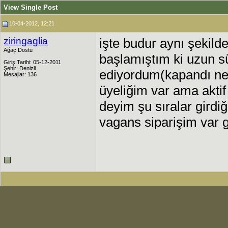
View Single Post
10-04-2012, 12:21
ziringaglia
işte budur aynı şekild
Ağaç Dostu
başlamıştım ki uzun sü
Giriş Tarihi: 05-12-2011
Şehir: Denizli
ediyordum(kapandı ne
Mesajlar: 136
üyeliğim var ama aktif 
deyim şu sıralar girdi
vagans siparişim var ge