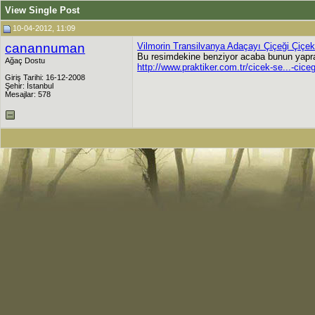
View Single Post
10-04-2012, 11:09
canannuman
Vilmorin Transilvanya Adaçayı Çiçeği Çiç
Bu resimdekine benziyor acaba bunun yaprak
Ağaç Dostu
http://www.praktiker.com.tr/cicek-se...-cice
Giriş Tarihi: 16-12-2008
Şehir: İstanbul
Mesajlar: 578