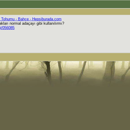
ek Tohumu - Bahçe - Hepsiburada.com
ları normal adaçayı gibi kullanılırmı?
gi/056085