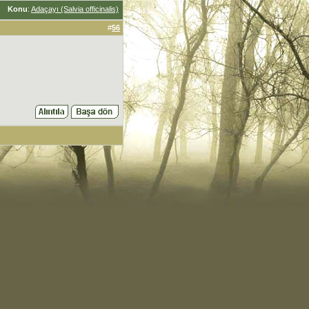
Konu
:
Adaçayı (Salvia officinalis)
#
56