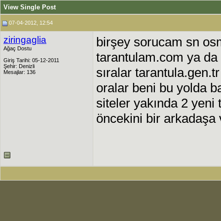
View Single Post
07-04-2012, 12:54
ziringaglia
birşey sorucam sn os
Ağaç Dostu
tarantulam.com ya da 
Giriş Tarihi: 05-12-2011
Şehir: Denizli
sıralar tarantula.gen.t
Mesajlar: 136
oralar beni bu yolda 
siteler yakında 2 yeni
öncekini bir arkadaşa