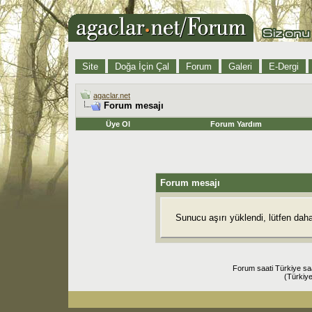
Site
Doğa İçin Çal
Forum
Galeri
E-Dergi
agaclar.net
Forum mesajı
Üye Ol
Forum Yardım
Forum mesajı
Sunucu aşırı yüklendi, lütfen dah
Forum saati Türkiye sa
(Türkiye