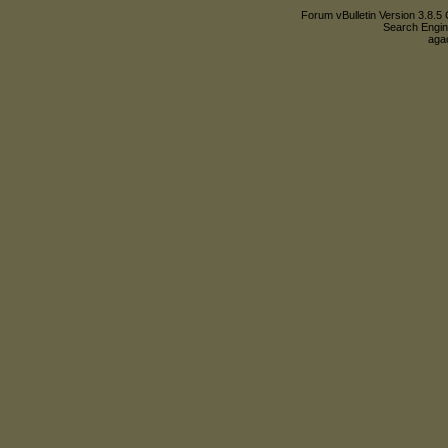
Forum vBulletin Version 3.8.5 
Search Engin
agac