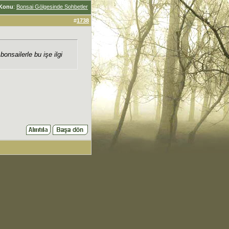
Konu
:
Bonsai Gölgesinde Sohbetler
#
1738
onsailerle bu işe ilgi