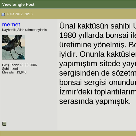
View Single Post
06-03-2012, 20:18
memet
Ünal kaktüsün sahibi Ün
Kaybettik, Allah rahmet eylesin
1980 yıllarda bonsai il
üretimine yönelmiş. B
iyidir. Onunla kaktüslerl
yapımıştım sitede yayı
Giriş Tarihi: 18-02-2006
Şehir: İzmir
sergisinden de sözetmiş
Mesajlar: 13,948
bonsai sergisi onundur
İzmir'deki toplantıları
serasında yapmıştık.