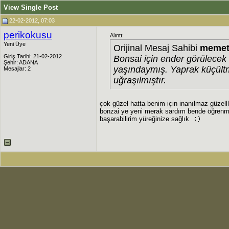
View Single Post
22-02-2012, 07:03
perikokusu
Alıntı:
Yeni Üye
Orijinal Mesaj Sahibi
meme
Giriş Tarihi: 21-02-2012
Bonsai için ender görülecek b
Şehir: ADANA
yaşındaymış. Yaprak küçült
Mesajlar: 2
uğraşılmıştır.
çok güzel hatta benim için inanılmaz güzelll
bonzai ye yeni merak sardım bende öğrenme
başarabilirim yüreğinize sağlık