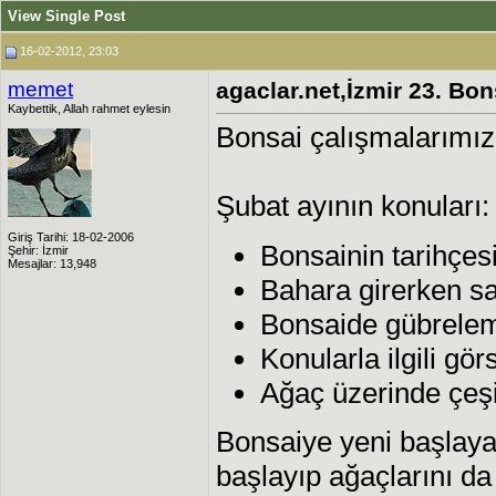
View Single Post
16-02-2012, 23:03
memet
agaclar.net,İzmir 23. Bon
Kaybettik, Allah rahmet eylesin
Bonsai çalışmalarımı
Şubat ayının konuları:
Giriş Tarihi: 18-02-2006
Bonsainin tarihçesi
Şehir: İzmir
Mesajlar: 13,948
Bahara girerken sa
Bonsaide gübrele
Konularla ilgili gö
Ağaç üzerinde çeşi
Bonsaiye yeni başlaya
başlayıp ağaçlarını da