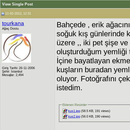
View Single Post
11-02-2012, 12:31
tourkana
Bahçede , erik ağacının
Ağaç Dostu.
soğuk kış günlerinde 
üzere ,, iki pet şişe ve
oluşturduğum yemliği 
İçine bayatlayan ekme
kuşların buradan yemle
Giriş Tarihi: 26-11-2006
Şehir: İstanbul
Mesajlar: 2,494
oluyor. Fotoğrafını çe
istedim.
Eklenen Resimler
kuş1.jpg
(58.5 KB, 191 views)
kuş2.jpg
(56.0 KB, 190 views)