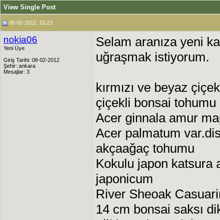
View Single Post
08-02-2012, 15:23
nokia06
Selam aranıza yeni kat
Yeni Üye
uğraşmak istiyorum.
Giriş Tarihi: 08-02-2012
Şehir: ankara
Mesajlar: 3
kırmızı ve beyaz çiçek
çiçekli bonsai tohumu
Acer ginnala amur ma
Acer palmatum var.d
akçaağaç tohumu
Kokulu japon katsura 
japonicum
River Sheoak Casuar
14 cm bonsai saksı dik