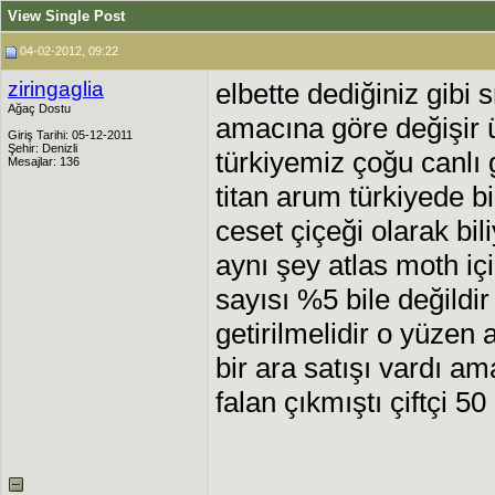
View Single Post
04-02-2012, 09:22
ziringaglia
elbette dediğiniz gibi
Ağaç Dostu
amacına göre değişir ü
Giriş Tarihi: 05-12-2011
Şehir: Denizli
türkiyemiz çoğu canlı 
Mesajlar: 136
titan arum türkiyede bi
ceset çiçeği olarak bi
aynı şey atlas moth içi
sayısı %5 bile değildir
getirilmelidir o yüzen 
bir ara satışı vardı a
falan çıkmıştı çiftçi 50